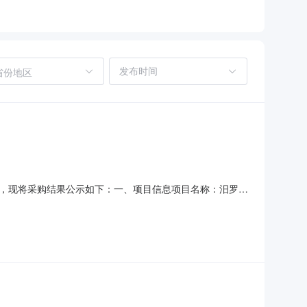
省份地区
经结束，现将采购结果公示如下：一、项目信息项目名称：汨罗湘
8726项目联系电话：15115057520项目所在行政区划编
采购单位名称：汨罗市