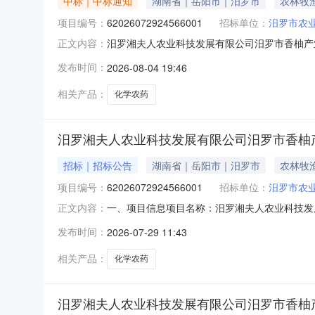
中标｜中标通知
湖南省｜岳阳市｜汨罗市
农林牧
项目编号：
62026072924566001
招标单位：
汨罗市农
汨罗湘夫人农业科技发展有限公司汨罗市香柚产业发
正文内容：
湘夫人农业科技发展有限公司汨罗市香柚产业发展项目化
发布时间：
2026-08-04 19:46
编码：430681项目所在行政区划名称：汨罗市报价起止
相关产品：
化学农药
汨罗湘夫人农业科技发展有限公司汨罗市香柚
招标｜招标公告
湖南省｜岳阳市｜汨罗市
农林牧
项目编号：
62026072924566001
招标单位：
汨罗市农
一、项目信息项目名称：汨罗湘夫人农业科技发展有
正文内容：
a1362730872615115057520报价起止时
发布时间：
2026-07-29 11:43
许可证,企业资质-企业营业执照,企业资质-其
相关产品：
化学农药
汨罗湘夫人农业科技发展有限公司汨罗市香柚