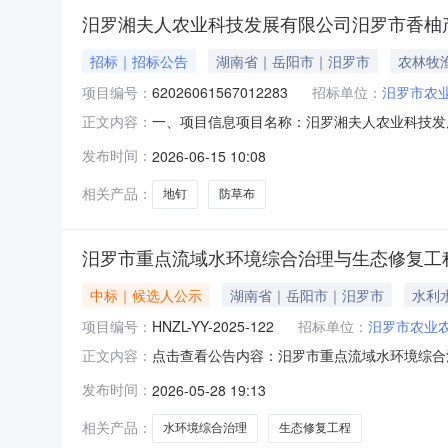
汨罗湘夫人农业科技发展有限公司汨罗市香柚
招标｜招标公告
湖南省｜岳阳市｜汨罗市
农林牧
项目编号：
62026061567012283
招标单位：
汨罗市农
一、项目信息项目名称：汨罗湘夫人农业科技发展有限
正文内容：
起止时间：2026-06-1509:33-2026
发布时间：
2026-06-15 10:08
商二、采购需求清单商品名称参数要求购买数量
相关产品：
地钉
防草布
汨罗市重点流域水环境综合治理与生态修复工程
中标｜候选人公示
湖南省｜岳阳市｜汨罗市
水利
项目编号：
HNZL-YY-2025-122
招标单位：
汨罗市农业
点击查看公告内容：汨罗市重点流域水环境综合
正文内容：
发布时间：
2026-05-28 19:13
相关产品：
水环境综合治理
生态修复工程