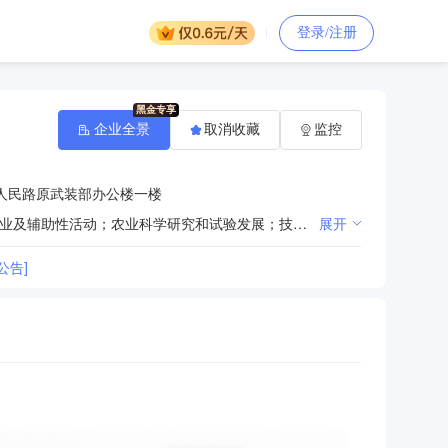
登录/注册
企业全景
取消收藏
监控
人民路原武装部办公楼一楼
一般项目：以自有资金从事投资活动；与农业生产经营有关的技术、信息、设施建设运营等服务；农业专业及辅助性活动；农业科学研究和试验发展；技术服务、技术开发、技术咨询、技术交流、技术转让、技术推广；农产品的生产、销售、加工、运输、贮藏及其他相关服务；农副产品销售；初级农产品收购；食用农产品初加工；货物进出口；进出口代理；食品进出口；智能农业管理；智能农机装备销售；农村生活垃圾经营性服务；污水处理及其再生利用；水利相关咨询服务；水环境污染防治服务；土地整治服务；土壤污染治理与修复服务；土壤环境污染防治服务；农村民间工艺及制品、休闲农业和乡村旅游资源的开发经营；农业园艺服务；农业生产托管服务；休闲观光活动；物联网应用服务；农业生产资料的购买、使用；林业机械服务；林业产品销售；林业专业及辅助性活动；农作物收割服务；化肥销售；肥料销售；渔业机械销售；渔业专业及辅助性活动；渔需物资销售；生物饲料研发；饲料原料销售；畜牧渔业饲料销售；农业机械服务；机械设备销售；金属矿石销售；非金属矿及制品销售；机械设备研发；信息咨询服务（不含许可类信息咨询服务）；农林牧副渔业专业机械的制造；环境应急治理服务；建筑材料销售；土石方工程施工；普通机械设备安装服务；非居住房地产租赁；土地使用权租赁；水产品批发；水产品零售（除依法须经批准的项目外，凭营业执照依法自主开展经营活动）许可项目：建设工程施工；食品销售；食品生产；乳制品生产；自来水生产与供应；饲料生产；饲料添加剂生产；道路货物运输（不含危险货物）；住宅室内装饰装修；矿产资源（非煤矿山）开采；港口经营；水产养殖；渔业捕捞（依法须经批准的项目，经相关部门批准后方可开展经营活动，具体经营项目以相关部门批准文件或许可证件为准）
展开
公告]