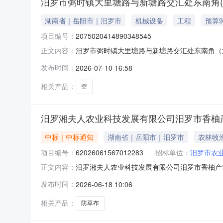
汨罗市弼时镇大里塘路与新塘路交汇处东南角
湖南省｜岳阳市｜汨罗市
机械设备
工程
预算9
项目编号：
2075020414890348545
汨罗市弼时镇大里塘路与新塘路交汇处东南角（汨
正文内容：
2075020414890348545项目名称
发布时间：
2026-07-10 16:58
农业农村发展有限公司转让标的所在地区汨罗市挂牌价
相关产品：
空
汨罗湘夫人农业科技发展有限公司汨罗市香柚
中标｜中标通知
湖南省｜岳阳市｜汨罗市
农林牧
项目编号：
62026061567012283
招标单位：
汨罗市农
汨罗湘夫人农业科技发展有限公司汨罗市香柚产业发
正文内容：
夫人农业科技发展有限公司汨罗市香柚产业发展项目防
发布时间：
2026-06-18 10:06
430681项目所在行政区划名称：汨罗市报价起止时间
相关产品：
防草布