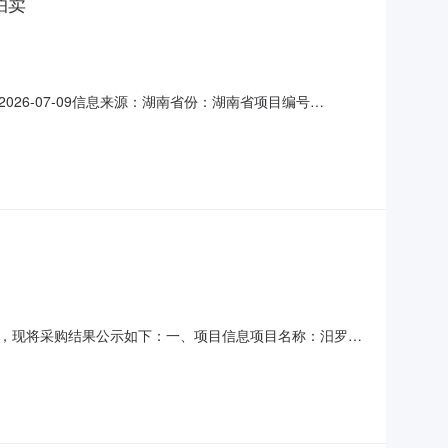
拍卖
6-07-09信息来源：湖南省份：湖南省项目编号
厂区内的机器设备第三次拍卖资产类别其他资产转让方名称汨罗市
方式网络竞价转让事项说明无
经结束，现将采购结果公示如下：一、项目信息项目名称：汨罗湘
联系电话：15307304927项目所在行政区划编码：
采购单位名称：汨罗市农业农村发展有限公