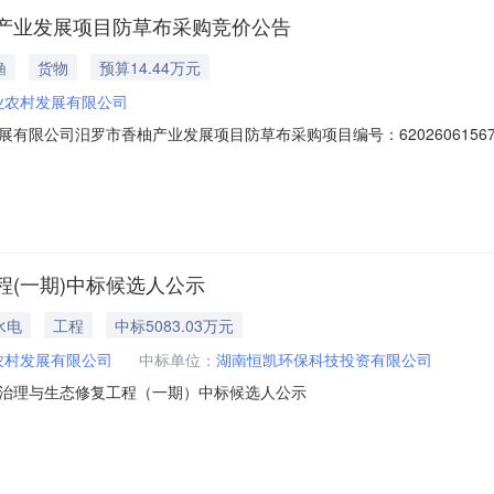
产业发展项目防草布采购竞价公告
渔
货物
预算14.44万元
业农村发展有限公司
公司汨罗市香柚产业发展项目防草布采购项目编号：62026061567012
-06-1809:33采购单位：汨罗市农业农村发展有限公司供应商规模要求：-供
控制金额(元)意向品牌汨罗湘夫人农业科技发展有限公司汨罗市香柚产业
(一期)中标候选人公示
水电
工程
中标5083.03万元
农村发展有限公司
中标单位：
湖南恒凯环保科技投资有限公司
治理与生态修复工程（一期）中标候选人公示