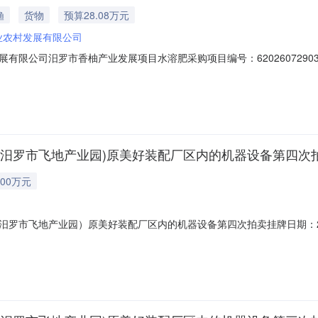
渔
货物
预算28.08万元
业农村发展有限公司
限公司汨罗市香柚产业发展项目水溶肥采购项目编号：62026072903
间：2026-07-2910:37-2026-08-0310:37采购单位：汨罗市农
：满足湖南乐采网超管理办法的供应商二、采购需求清单商品名称参数要求
(汨罗市飞地产业园)原美好装配厂区内的机器设备第四次
00万元
罗市飞地产业园）原美好装配厂区内的机器设备第四次拍卖挂牌日期：202
汨罗市弼时镇大里塘路与新塘路交汇处东南角（汨罗市飞地产业园）原美好装配
格8,000,000元人民币挂牌期间15挂牌日期2026-07-27交易方