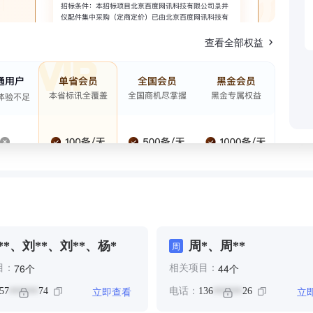
查看全部权益
**、刘**、刘**、杨*
周*、周**
周
个
个
76
44
目：
相关项目：
立即查看
立
57
74
电话：
136
26
******
******