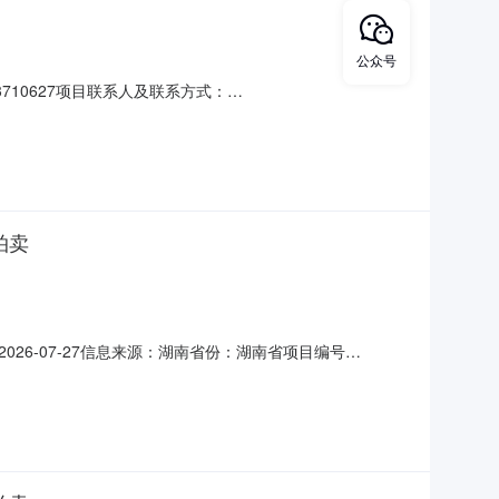
公众号
710627项目联系人及联系方式：
业农村发展有限公司供应商规模要求：-供应商资质要求：企业资质-企业营业
购买数量控制金额(元)意向品牌汨罗湘夫人农业科技发展
拍卖
6-07-27信息来源：湖南省份：湖南省项目编号
厂区内的机器设备第四次拍卖资产类别其他资产转让方名称汨罗市
式网络竞价转让事项说明无