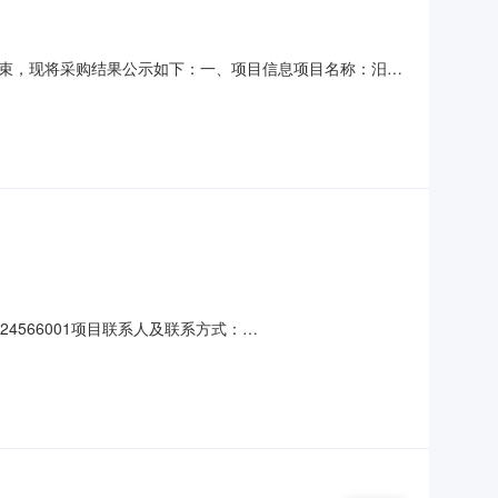
已经结束，现将采购结果公示如下：一、项目信息项目名称：汨罗
308726项目联系电话：15115057520项目所在行政区划
息采购单位名称：汨
4566001项目联系人及联系方式：
业农村发展有限公司供应商规模要求：-供应商资质要求：企业资质-农药经营
需求清单商品名称参数要求购买数量控制金额(元)意