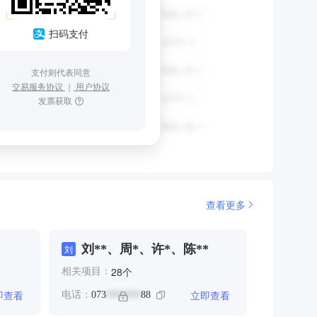
扫码支付
支付则代表同意
交易服务协议
｜
用户协议
发票获取
查看更多
刘**、周*、许*、陈**
刘
个
28
相关项目：
即查看
立即查看
电话：
073
88
*******