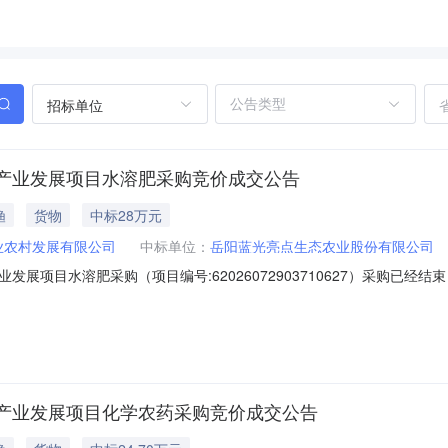
招标单位
产业发展项目水溶肥采购竞价成交公告
渔
货物
中标28万元
业农村发展有限公司
中标单位：
岳阳蓝光亮点生态农业股份有限公司
展项目水溶肥采购（项目编号:62026072903710627）采购已
肥采购项目编号：62026072903710627项目联系人：a1362730
间：2026-07-2910:37-2026-08-0310:37二、采购单位信息
产业发展项目化学农药采购竞价成交公告