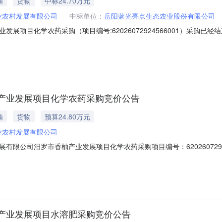
渔
货物
中标24.70万元
业农村发展有限公司
中标单位：
岳阳蓝光亮点生态农业股份有限公司
展项目化学农药采购（项目编号:62026072924566001）采购
学农药采购项目编号：62026072924566001项目联系人：a13627
时间：2026-07-2911:04-2026-08-0311:04二、采购单位信
产业发展项目化学农药采购竞价公告
渔
货物
预算24.80万元
业农村发展有限公司
限公司汨罗市香柚产业发展项目化学农药采购项目编号：6202607292
间：2026-07-2911:04-2026-08-0311:04采购单位：汨罗市农
他企业资质供应商基本要求：满足湖南乐采网超管理办法的供应商二、采购
产业发展项目水溶肥采购竞价公告