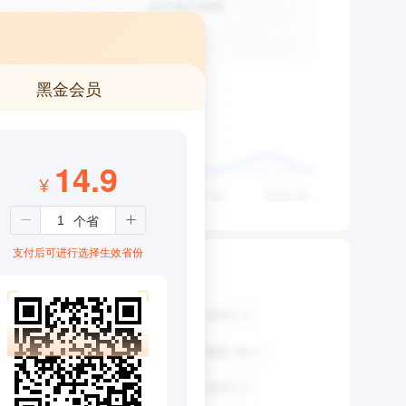
黑金会员
14.9
¥
支付后可进行选择生效省份