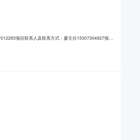
283项目联系人及联系方式：廖主任15307304927报价
应商资质要求：-供应商基本要求：满足湖南乐采网超管理办法的供应
发展项目防草布采购核心参数要求:商品类目