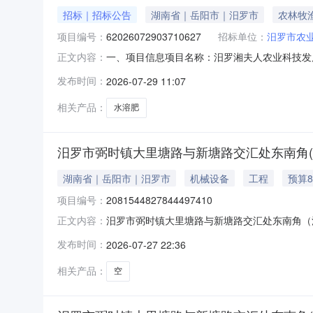
招标｜招标公告
湖南省｜岳阳市｜汨罗市
农林牧
项目编号：
62026072903710627
招标单位：
汨罗市农
一、项目信息项目名称：汨罗湘夫人农业科技发展有
正文内容：
a1362730872615115057520报价起止时
发布时间：
2026-07-29 11:07
执照,企业资质-其他企业资质供应商基本要求
相关产品：
水溶肥
汨罗市弼时镇大里塘路与新塘路交汇处东南角
湖南省｜岳阳市｜汨罗市
机械设备
工程
预算8
项目编号：
2081544827844497410
汨罗市弼时镇大里塘路与新塘路交汇处东南角（汨
正文内容：
2081544827844497410项目名称
发布时间：
2026-07-27 22:36
农业农村发展有限公司转让标的所在地区汨罗市挂牌价
相关产品：
空