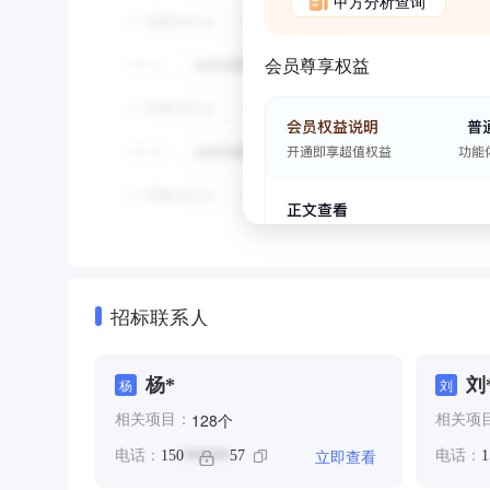
甲方分析查询
会员尊享权益
招标联系人
杨*
刘
杨
刘
个
128
相关项目：
相关项
立即查看
电话：
150
57
电话：
1
******