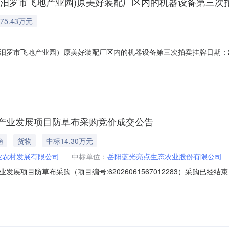
(汨罗市飞地产业园)原美好装配厂区内的机器设备第三次
75.43万元
罗市飞地产业园）原美好装配厂区内的机器设备第三次拍卖挂牌日期：202
汨罗市弼时镇大里塘路与新塘路交汇处东南角（汨罗市飞地产业园）原美好装配
格9,754,396.8元人民币挂牌期间15挂牌日期2026-07-09交易
产业发展项目防草布采购竞价成交公告
渔
货物
中标14.30万元
业农村发展有限公司
中标单位：
岳阳蓝光亮点生态农业股份有限公司
展项目防草布采购（项目编号:62026061567012283）采购已
草布采购项目编号：62026061567012283项目联系人：廖主任项目
：2026-06-1509:33-2026-06-1809:33二、采购单位信息