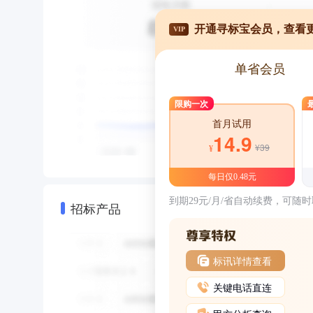
开通寻标宝会员，查看
VIP
单省会员
限购一次
首月试用
14.9
¥39
¥
每日仅0.48元
到期29元/月/省自动续费，可随
招标产品
标讯详情查看
关键电话直连