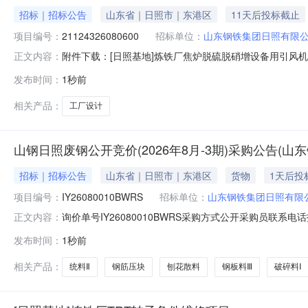
招标｜招标公告
山东省｜日照市｜东港区
11天后投标截止
项目编号：
21124326080600
招标单位：
山东钢铁集团日照有限
附件下载：[日照基地]炼铁厂焦炉脱硫脱硝增设备用引风
正文内容：
发布时间：
1秒前
相关产品：
工厂设计
山钢日照废钢公开竞价(2026年8月-3期)采购公告(
招标｜招标公告
山东省｜日照市｜东港区
货物
1天后投
项目编号：
IY26080010BWRS
招标单位：
山东钢铁集团日照有限
询价单号IY26080010BWRS采购方式公开采购员联系电话报
正文内容：
代码物料名称规格型号品牌采购数量计量单位要求交货期备注AB0
发布时间：
1秒前
破碎料IV，≤0.2×0.1×0.1，堆比重≥0.8t/m32000.0TON2
相关产品：
统料Ⅱ
钢筋压块
刨花散料
钢板料Ⅲ
破碎料Ⅰ