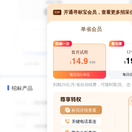
开通寻标宝会员，查看更多招采
VIP
单省会员
限购一次
最划算
1
首月试用
1
14.9
¥39
¥
¥
每日仅0.48元
每日仅
到期29元/月/省自动续费，可随时取消。
招标产品
标讯详情查看
关键电话直连