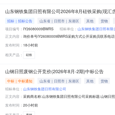
山东钢铁集团日照有限公司2026年8月硅铁采购(现汇
招标｜招标公告
山东省｜日照市｜东港区
其他
货物
项目编号：
IY26080009BWRS
招标单位：
山东钢铁集团日照有限
询价单号IY26080009BWRS采购方式公开采购员联系电话报
正文内容：
代码物料名称规格型号品牌采购数量计量单位要求交货期备注AZ8
发布时间：
18小时前
300000.0元三、商务条款：定价说明：湿公吨。限价类别
相关产品：
硅铁
山钢日照废钢公开竞价(2026年8月-2期)中标公告
中标｜中标通知
山东省｜日照市｜东港区
其他
货物
招标单位：
山东钢铁集团日照有限公司
采购商名称:山东钢铁集团日照有限公司采购标题:山钢日照废钢公
正文内容：
询请点击：
发布时间：
20小时前
相关产品：
废钢