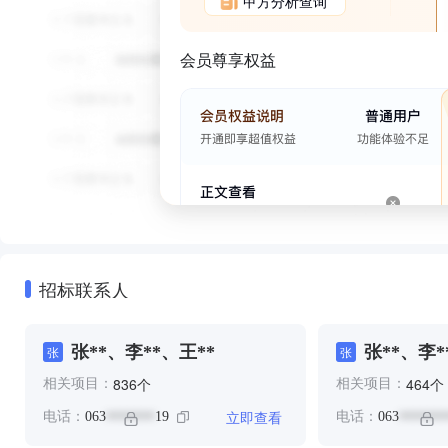
甲方分析查询
会员尊享权益
招标联系人
张**、李**、王**
张**、李*
张
张
个
个
836
464
相关项目：
相关项目：
立即查看
电话：
063
19
电话：
063
*******
*******