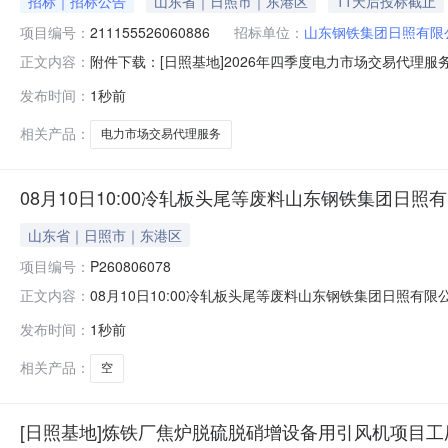
招标｜招标公告
山东省｜日照市｜东港区
11天后投标截止
项目编号：
211155526060886
招标单位：
山东钢铁集团日照有限
附件下载：[日照基地]2026年四季度电力市场交易代理服
正文内容：
发布时间：
1秒前
相关产品：
电力市场交易代理服务
08月10日10:00冷轧板头尾等废料山东钢铁集团日照
山东省｜日照市｜东港区
项目编号：
P260806078
08月10日10:00冷轧板头尾等废料山东钢铁集团日照有限公司时间
正文内容：
开增价会员属性:只限企业买方收费:0.4%延时机制:5分
发布时间：
1秒前
￥261,100.00元交易保证金：￥261,100.00元竞价保证
相关产品：
空
[日照基地]炼铁厂焦炉脱硫脱硝增设备用引风机项目工