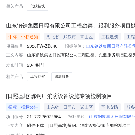
相关产品：
低碳锰铁
山东钢铁集团日照有限公司工程勘察、跟测服务项目
中标｜中标通知
湖北省｜武汉市｜青山区
工程建筑
工程
项目编号：
2026FW-ZB040
招标单位：
山东钢铁集团日照有限公
山东钢铁集团日照有限公司工程勘察、跟测服务项目勘察劳
正文内容：
劳务分包采购中标结果公示上海裕瞳建筑工程有限公司:在招
发布时间：
20小时前
规定和程序，经过评标委员会的认真评审后，评审结果通过
相关产品：
工程勘察
跟测服务
[日照基地]炼钢厂消防设备设施专项检测项目
招标｜招标公告
山东省｜日照市｜岚山区
弱电安防
服务
项目编号：
21177226072964
招标单位：
山东钢铁集团日照有限
附件下载：[日照基地]炼钢厂消防设备设施专项检测项目
正文内容：