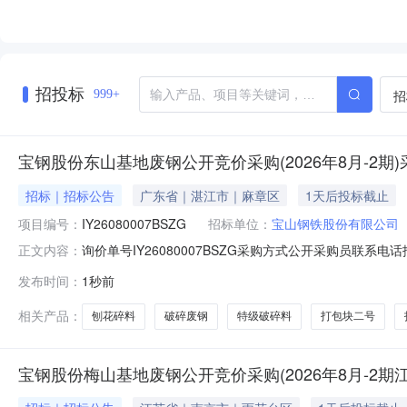
招投标
招
999+
宝钢股份东山基地废钢公开竞价采购(2026年8月-2期
招标｜招标公告
广东省｜湛江市｜麻章区
1天后投标截止
项目编号：
IY26080007BSZG
招标单位：
宝山钢铁股份有限公司
询价单号IY26080007BSZG采购方式公开采购员联系电话报
正文内容：
料名称规格型号品牌采购数量计量单位要求交货期备注AB0725
发布时间：
1秒前
≤800mm×800mm、壁厚≥2mm500.0TON2026-08
相关产品：
刨花碎料
破碎废钢
特级破碎料
打包块二号
宝钢股份梅山基地废钢公开竞价采购(2026年8月-2期