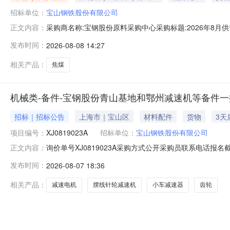
招标单位：
宝山钢铁股份有限公司
采购商名称:宝钢股份原料采购中心采购标题:2026年8月供青
正文内容：
更多咨询请点击：
发布时间：
2026-08-08 14:27
相关产品：
焦煤
机械类-备件-宝钢股份青山基地和鄂州减速机等备件一批-
招标｜招标公告
上海市｜宝山区
材料配件
货物
3天
项目编号：
XJ0819023A
招标单位：
宝山钢铁股份有限公司
询价单号XJ0819023A采购方式公开采购员联系电话报名截
正文内容：
采购数量计量单位要求交货期备注C5664668摆线针轮减速机齿轮变速
发布时间：
2026-08-07 18:36
比:187;外形尺寸:中心高:290mm;原制造商:常州市武进武南变
相关产品：
减速电机
摆线针轮减速机
小车减速器
齿轮