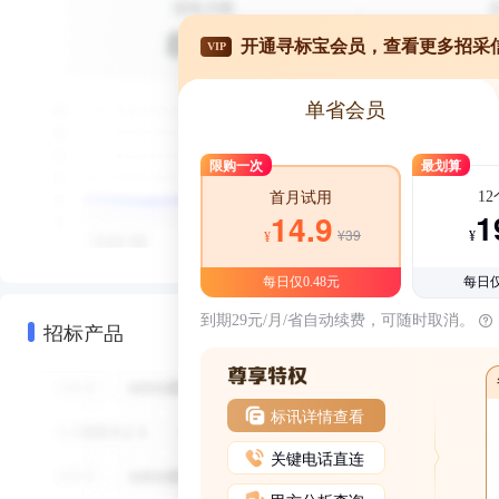
开通寻标宝会员，查看更多招采
VIP
单省会员
限购一次
最划算
1
首月试用
1
14.9
¥39
¥
¥
每日仅0.48元
每日仅
到期29元/月/省自动续费，可随时取消。
招标产品
标讯详情查看
关键电话直连