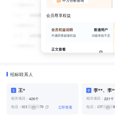
甲方分析查询
会员尊享权益
招标联系人
王*
李**、李*
王
李
个
个
426
221
相关项目：
相关项目：
立即查看
电话：
021
70
电话：
137
8
*******
******