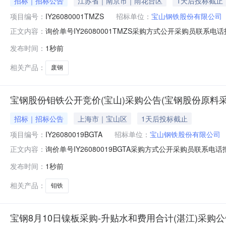
招标｜招标公告
江苏省｜南京市｜雨花台区
1天后投标截止
项目编号：
IY26080001TMZS
招标单位：
宝山钢铁股份有限公司
询价单号IY26080001TMZS采购方式公开采购员联系电话报
正文内容：
料名称规格型号品牌采购数量计量单位要求交货期备注A5188
发布时间：
1秒前
区二、保证金额度：0.0元三、商务条款：定价说明：湿公
相关产品：
废钢
宝钢股份钼铁公开竞价(宝山)采购公告(宝钢股份原料采
招标｜招标公告
上海市｜宝山区
1天后投标截止
项目编号：
IY26080019BGTA
招标单位：
宝山钢铁股份有限公司
询价单号IY26080019BGTA采购方式公开采购员联系电话报
正文内容：
料名称规格型号品牌采购数量计量单位要求交货期备注A1563167钼铁
发布时间：
1秒前
殊合金,型号规格:FEMO60S1060.0TON2026-08-
相关产品：
钼铁
宝钢8月10日镍板采购-升贴水和费用合计(湛江)采购