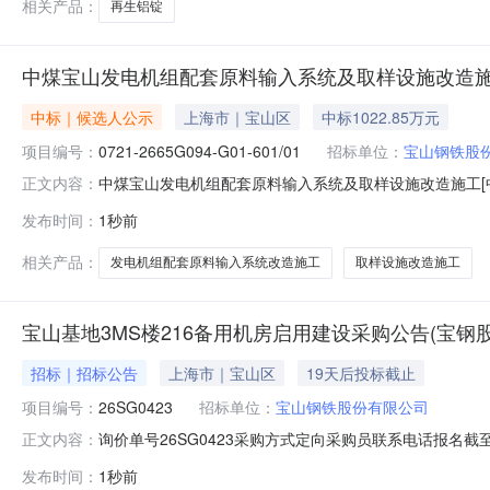
相关产品：
再生铝锭
中煤宝山发电机组配套原料输入系统及取样设施改造施
中标｜候选人公示
上海市｜宝山区
中标1022.85万元
项目编号：
0721-2665G094-G01-601/01
招标单位：
宝山钢铁股
中煤宝山发电机组配套原料输入系统及取样设施改造施工[中
正文内容：
日公示结束时间：2026年08月13日本中煤宝山发电机组配套
发布时间：
1秒前
宝山发电机组配套原料输入系统及取样设施改造施工的中标
相关产品：
发电机组配套原料输入系统改造施工
取样设施改造施工
宝山基地3MS楼216备用机房启用建设采购公告(宝钢股
招标｜招标公告
上海市｜宝山区
19天后投标截止
项目编号：
26SG0423
招标单位：
宝山钢铁股份有限公司
询价单号26SG0423采购方式定向采购员联系电话报名截至
正文内容：
要求交货期备注001宝山基地3MS楼216备用机房启用建设
发布时间：
1秒前
款：1.机房建筑与装修修缮216机房区域墙面、板底、