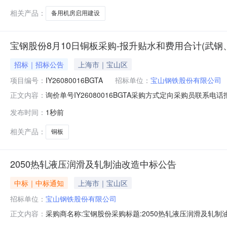
相关产品：
备用机房启用建设
宝钢股份8月10日铜板采购-报升贴水和费用合计(武钢
招标｜招标公告
上海市｜宝山区
项目编号：
IY26080016BGTA
招标单位：
宝山钢铁股份有限公司
询价单号IY26080016BGTA采购方式定向采购员联系
正文内容：
牌采购数量计量单位要求交货期备注A1566589铜板有色合金,型号规
发布时间：
1秒前
格:Al+Ag≥99.95%90.0TON2026-08-17
相关产品：
铜板
2050热轧液压润滑及轧制油改造中标公告
中标｜中标通知
上海市｜宝山区
招标单位：
宝山钢铁股份有限公司
采购商名称:宝钢股份采购标题:2050热轧液压润滑及轧制油改
正文内容：