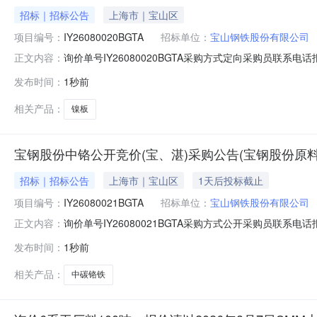
招标｜招标公告
上海市｜宝山区
项目编号：
IY26080020BGTA
招标单位：
宝山钢铁股份有限公司
询价单号IY26080020BGTA采购方式定向采购员联系
正文内容：
牌采购数量计量单位要求交货期备注A1670223镍板镍及镍系
发布时间：
1秒前
款：定价说明：湿公吨。限价类别：定量、定价。价格条款：CI
相关产品：
镍板
宝钢股份中铬公开竞价(宝、湛)采购公告(宝钢股份原料
招标｜招标公告
上海市｜宝山区
1天后投标截止
项目编号：
IY26080021BGTA
招标单位：
宝山钢铁股份有限公司
询价单号IY26080021BGTA采购方式公开采购员联系电话报
正文内容：
料名称规格型号品牌采购数量计量单位要求交货期备注A5186876中
发布时间：
1秒前
铬铁55铬系合金@型号规格:铬系合金,型号规格:FeCr55C20010
相关产品：
中碳铬铁