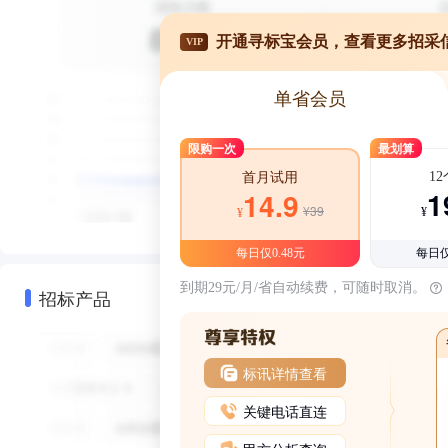
开通寻标宝会员，查看更多招采
VIP
单省会员
限购一次
最划算
1
首月试用
1
14.9
¥39
¥
¥
每日仅0.48元
每日仅
到期29元/月/省自动续费，可随时取消。
招标产品
标讯详情查看
关键电话直连