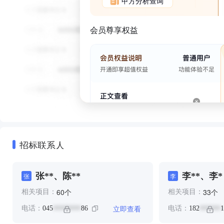
甲方分析查询
会员尊享权益
招标联系人
张**、陈**
李**、李*
张
李
个
个
60
33
相关项目：
相关项目：
立即查看
电话：
045
86
电话：
182
1
********
******