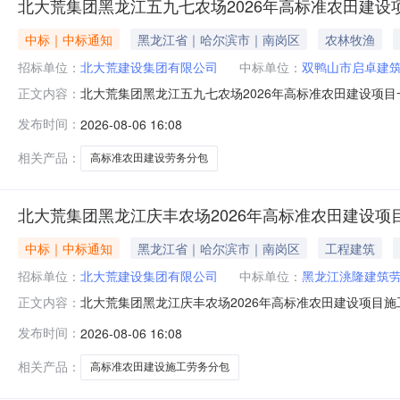
北大荒集团黑龙江五九七农场2026年高标准农田建
中标｜中标通知
黑龙江省｜哈尔滨市｜南岗区
农林牧渔
招标单位：
北大荒建设集团有限公司
中标单位：
双鸭山市启卓建
北大荒集团黑龙江五九七农场2026年高标准农田建设项目
正文内容：
2026年高标准农田建设项目一标段第一批次劳务分包采
发布时间：
2026-08-06 16:08
第四管理区十三作业站：成交人：双鸭山市卓盛建筑工程
宜。联系人：宋先生联系电话：0451
相关产品：
高标准农田建设劳务分包
北大荒集团黑龙江庆丰农场2026年高标准农田建设
中标｜中标通知
黑龙江省｜哈尔滨市｜南岗区
工程建筑
招标单位：
北大荒建设集团有限公司
中标单位：
黑龙江洮隆建筑
北大荒集团黑龙江庆丰农场2026年高标准农田建设项目
正文内容：
荒建设集团有限公司于2026年7月28日发布北大荒集团
发布时间：
2026-08-06 16:08
理区2连队：成交人：黑龙江省正顺建筑劳务有限责任公司
西侧及第三管理区5连队：成
相关产品：
高标准农田建设施工劳务分包