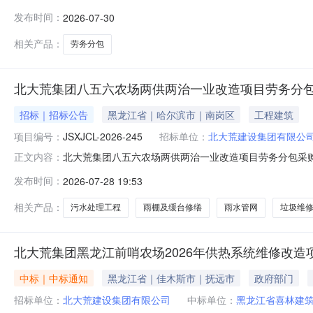
告，经评审委员会评审，已确定成交人，现公布如下：成
发布时间：
2026-07-30
18045366520
相关产品：
劳务分包
北大荒集团八五六农场两供两治一业改造项目劳务分
招标｜招标公告
黑龙江省｜哈尔滨市｜南岗区
工程建筑
项目编号：
JSXJCL-2026-245
招标单位：
北大荒建设集团有限公
北大荒集团八五六农场两供两治一业改造项目劳务分包采购公告
正文内容：
北大荒集团八五六农场两供两治一业改造项目3、采购类
发布时间：
2026-07-28 19:53
包施工（采购内容及要求详见附件）。6、报名资格：（
经资格审查合格后，进行报价
相关产品：
污水处理工程
雨棚及缓台修缮
雨水管网
垃圾维
北大荒集团黑龙江前哨农场2026年供热系统维修改造
中标｜中标通知
黑龙江省｜佳木斯市｜抚远市
政府部门
招标单位：
北大荒建设集团有限公司
中标单位：
黑龙江省喜林建