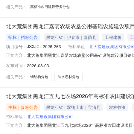
相关产品：
高标准农田建设劳务分包
北大荒集团黑龙江嘉荫农场农垦公用基础设施建设项
招标｜招标公告
黑龙江省｜伊春市｜嘉荫县
工程建筑
工
项目编号：
JSXJCL-2026-263
招标单位：
北大荒建设集团有限公
北大荒集团黑龙江嘉荫农场农垦公用基础设施建设项目钢
正文内容：
1、采购编号：JSXJCL-2026-2632、项目名称
发布时间：
2026-08-03
容：北大荒集团黑龙江嘉荫农场农垦公用基础设施建设项
证书、安全生产许可证、开户许
相关产品：
钢结构分包
防水卷材分包
北大荒集团黑龙江五九七农场2026年高标准农田建设
中标｜废标公告
黑龙江省｜双鸭山市｜宝清县
农林牧渔
招标单位：
北大荒建设集团有限公司
北大荒集团黑龙江五九七农场2026年高标准农田建设项
正文内容：
田建设项目一标段（第四管理区十作业站、第四管理区十六