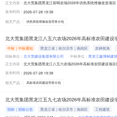
北大荒集团黑龙江前哨农场2026年供热系统维修改造项
正文内容：
分包采购成交结果公示北大荒建设集团有限公司于2026年
发布时间：
2026-07-28 19:38
审，已确定成交人，现公布如下：东区：成交人：黑龙江
事宜。联系人：王先生联系电话：
相关产品：
供热系统维修改造劳务分包
北大荒集团黑龙江八五六农场2026年高标准农田建
中标｜中标通知
黑龙江省｜哈尔滨市｜南岗区
农林牧渔
招标单位：
北大荒建设集团有限公司
中标单位：
黑龙江鑫博林建
北大荒集团黑龙江八五六农场2026年高标准农田建设项
正文内容：
10、11、13合围区劳务分包、三连队机耕路20、21、
发布时间：
2026-07-28 19:38
年7月21日发布北大荒集团黑龙江八五六农场2026年高
13合围区：
相关产品：
高标准农田建设劳务分包
北大荒集团黑龙江五九七农场2026年高标准农田建
招标｜招标公告
黑龙江省｜哈尔滨市｜南岗区
工程建筑