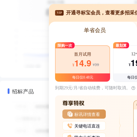
开通寻标宝会员，查看更多招采
VIP
单省会员
限购一次
最划算
1
首月试用
1
14.9
¥39
¥
¥
每日仅0.48元
每日仅
到期29元/月/省自动续费，可随时取消。
招标产品
标讯详情查看
关键电话直连