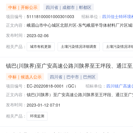
中标｜开标公示
四川省｜成都市｜郫都区
项目编号：
51118100001000301003
招标单位：
四川佳士特环境
峨眉山市中心城区北部片区-东气峨眉半导体材料厂片区城
正文内容：
厂片区城市有机更新项目-739厂生产区及生活区土壤污染情况详细
发布时间：
2023-02-06
地点峨眉山市名山东路8号（峨眉山市政务中心六楼）开标时间
相关产品：
城市有机更新
土壤污染情况详细调查
土壤污染情况详
镇巴(川陕界)至广安高速公路川陕界至王坪段、通江
中标｜候选人公示
四川省｜巴中市｜巴州区
项目编号：
EC-20220818-0001（GC）
招标单位：
四川镇广高速
镇巴(川陕界）至广安高速公路川陕界至王坪段、通江至广安段环境监
正文内容：
界）至广安高速公路川陕界至王坪段、通江至广安段）评标
发布时间：
2023-01-12 07:01
主四川镇广高速公路有限责任公司项目业主联系电话15681
相关产品：
环境监测