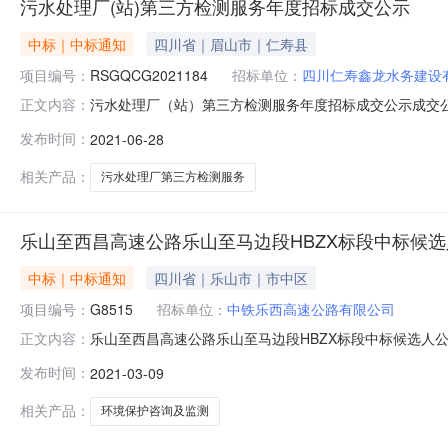
污水处理厂(站)第三方检测服务年度招标成交公示
中标｜中标通知
四川省｜眉山市｜仁寿县
项目编号：
RSGQCG2021184
招标单位：
四川仁寿鑫龙水务建设
污水处理厂（站）第三方检测服务年度招标成交公示成交公示
正文内容：
购单位:四川仁寿鑫龙水务建设有限公司采购联系人:李老师联系
发布时间：
2021-06-28
396000.0元1采购单位：四川仁寿鑫龙水务建设有限公司日期：
相关产品：
污水处理厂第三方检测服务
乐山至西昌高速公路乐山至马边段HBZX标段中标候
中标｜中标通知
四川省｜乐山市｜市中区
项目编号：
G8515
招标单位：
中铁乐西高速公路有限公司
乐山至西昌高速公路乐山至马边段HBZX标段中标候选人
正文内容：
及标段名称乐山至西昌高速公路（乐山至马边段）环境保护咨
发布时间：
2021-03-09
西高速公路有限公司招标人联系电话15364887965招标代理
相关产品：
环境保护咨询及监测