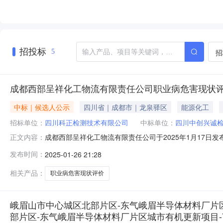
招投标
招
5
成都西部呈祥化工物流有限责任公司职业病危害现状
中标｜候选人公示
四川省｜成都市｜龙泉驿区
能源化工
招标单位：
四川科正检测技术有限公司
中标单位：
四川中创兴诚
成都西部呈祥化工物流有限责任公司于2025年1月17
正文内容：
审、发放询价文件等流程，最终收到7家单位报价资料。根
发布时间：
2025-01-26 21:28
公布本项目中选候选人名单：一、前三名公示如下：金额单
询限公司6%16800元2
相关产品：
职业病危害现状评价
峨眉山市中心城区北部片区-东气峨眉半导体材料厂片区
部片区-东气峨眉半导体材料厂片区城市有机更新项目-