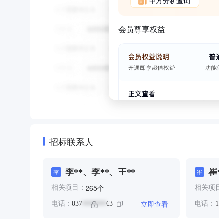
甲方分析查询
会员尊享权益
招标联系人
李**、李**、王**
崔
李
崔
个
265
相关项目：
相关项
立即查看
电话：
037
63
电话：
1
*******