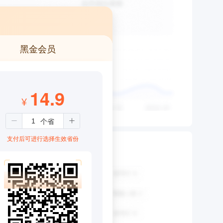
黑金会员
14.9
¥
支付后可进行选择生效省份