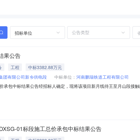
招标单位
结果公告
备
工程
中标3382.88万元
集团有限公司新乡供电段
中标单位：
河南鹏瑞铁道工程有限公司
承包中标结果公告经招标人确定，现将该项目新月线待王至月山段接触网设
告如下：一、项目概况招标人中国铁路郑州局集团有限公司新乡供电段项目名称
评委会数量评委会成员名单7卞香菊、胡彪、胡鹏、毛文华、田龙、王庆辉、张惠敏
XSG-01标段施工总价承包中标结果公告