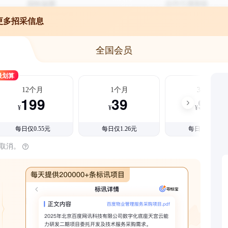
更多招采信息
全国会员
最划算
12个月
1个月
3个月
199
39
99
¥
¥
¥
每日仅0.55元
每日仅1.26元
每日仅1.08元
时取消。