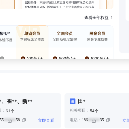
查看全部权益
*、崔**、新**
田*
田
个
个
61
54
目：
相关项目：
立即查看
立
55
58
电话：
186
35
******
******