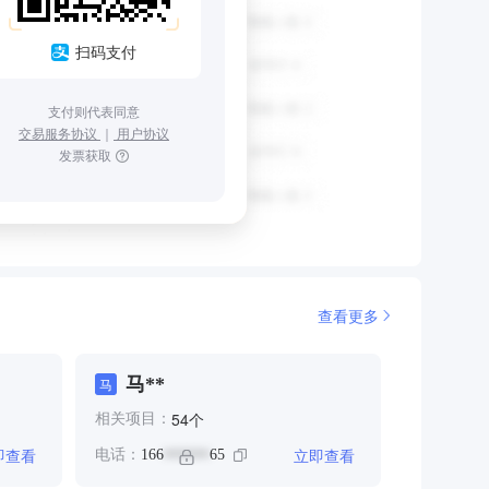
扫码支付
支付则代表同意
交易服务协议
｜
用户协议
发票获取
查看更多
马**
马
个
54
相关项目：
即查看
立即查看
电话：
166
65
******