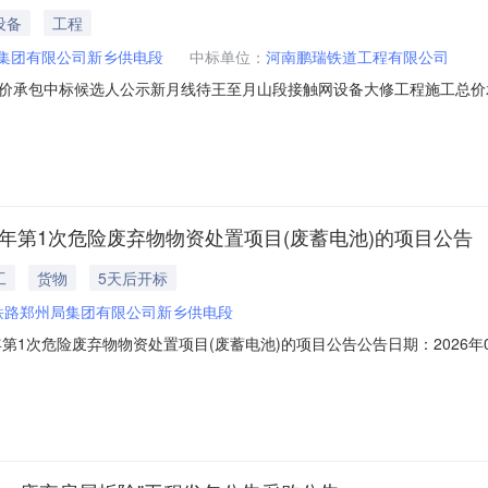
设备
工程
集团有限公司新乡供电段
中标单位：
河南鹏瑞铁道工程有限公司
价承包中标候选人公示新月线待王至月山段接触网设备大修工程施工总价
段编号：26-GC-0250-01）于2026年07月29日在郑州市公共资
人1.1中标候选人排序基本情况序号中标候选人名称投标报价(元)/投标费
6年第1次危险废弃物物资处置项目(废蓄电池)的项目公告
工
货物
5天后开标
铁路郑州局集团有限公司新乡供电段
年第1次危险废弃物物资处置项目(废蓄电池)的项目公告公告日期：2026
项目编号：OF002026072818456584销售编号：ZXCZ-GD-20
合格竞价人进行网上竞价。项目信息：销售单位：中国铁路郑州局集团有