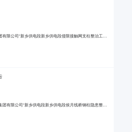
团有限公司“新乡供电段新乡供电段侵限接触网支柱整治工
由供电部以(郑概审〔2026〕24号)集团公司计统部（概算
下达2026年安全生产费使用预算的通知附件1-3新乡供电
告
集团有限公司“新乡供电段新乡供电段侯月线桥钢柱隐患整治
程已由供电部以(郑概审〔2026〕24号)集团公司计统部（概
高限价情况说明新乡供电段侯月线桥钢柱隐患整治工程-施