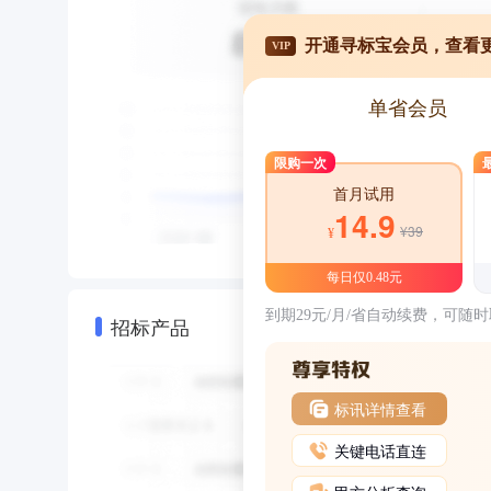
开通寻标宝会员，查看
VIP
单省会员
限购一次
首月试用
14.9
¥39
¥
每日仅0.48元
到期29元/月/省自动续费，可随
招标产品
标讯详情查看
关键电话直连