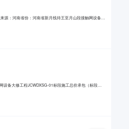
45信息来源：河南省份：河南省新月线待王至月山段接触网设备大
总价承包（标段编号：26-GC-0250-01）的中标结果
工总价承包开标时间2026年07月29日其他内容/二、
备大修工程JCWDXSG-01标段施工总价承包（标段编
新月线待王至月山段接触网设备大修工程施工总价承包开标时间
三、中标结果标段编号26-GC-0250-01中标人河南鹏