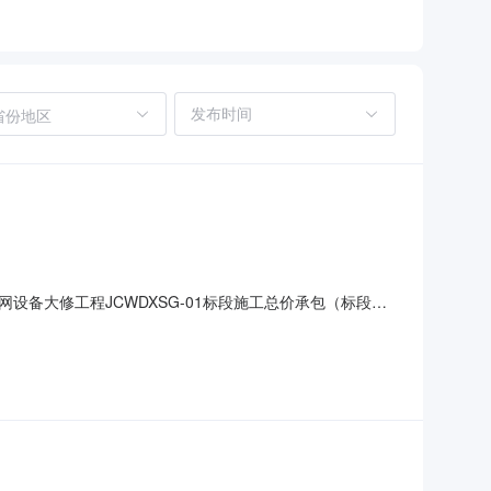
省份地区
备大修工程JCWDXSG-01标段施工总价承包（标段编
新月线待王至月山段接触网设备大修工程施工总价承包开标时间
三、中标结果标段编号26-GC-0250-01中标人河南鹏