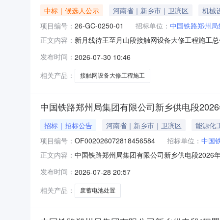
中标｜候选人公示
河南省｜新乡市｜卫滨区
机械
项目编号：
26-GC-0250-01
招标单位：
中国铁路郑州局
新月线待王至月山段接触网设备大修工程施工总
正文内容：
大修工程JCWDXSG-01标段施工总价承包（标
发布时间：
2026-07-30 10:46
候选人（评标结果）情况公示如下：一、中标候选
程有限公
相关产品：
接触网设备大修工程施工
中国铁路郑州局集团有限公司新乡供电段202
招标｜招标公告
河南省｜新乡市｜卫滨区
能源化
项目编号：
OF002026072818456584
招标单位：
中国
中国铁路郑州局集团有限公司新乡供电段2026
正文内容：
段2026年第1次危险废弃物物资处置项目(废蓄电池)
发布时间：
2026-07-28 20:57
及服务通过国铁采购平台进行网上竞价，现邀请
相关产品：
废蓄电池处置