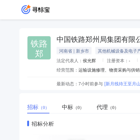
中国铁路郑州局集团有限
铁路
郑
河南省 | 新乡市
其他机械设备及电子
法定代表人：
侯光辉
注册资本：
-
经营范围：
运输设施修理、物资采购与供销
最新动态：
7小时前
参与
[新月线待王至月
招标
中标
代理
（0）
（0）
（0）
招标分析