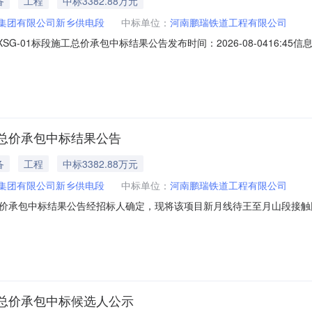
备
工程
中标3382.88万元
集团有限公司新乡供电段
中标单位：
河南鹏瑞铁道工程有限公司
G-01标段施工总价承包中标结果公告发布时间：2026-08-0416:
将该项目新月线待王至月山段接触网设备大修工程JCWDXSG-01标段施工
团有限公司新乡供电段项目名称新月线待王至月山段接触网设备大修工程施
总价承包中标结果公告
备
工程
中标3382.88万元
集团有限公司新乡供电段
中标单位：
河南鹏瑞铁道工程有限公司
承包中标结果公告经招标人确定，现将该项目新月线待王至月山段接触网设
告如下：一、项目概况招标人中国铁路郑州局集团有限公司新乡供电段项目名称
评委会数量评委会成员名单7卞香菊、胡彪、胡鹏、毛文华、田龙、王庆辉、张惠敏
总价承包中标候选人公示