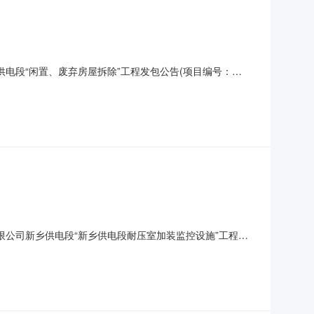
电段“闲置、废弃房屋拆除”工程发包公告(项目编号：
供电段闲置、废弃房屋拆除项目地点：原汤阴电力工区、焦作东老
日17:00报名地点：河南省新乡市卫滨区西华大道276号新乡
限公司新乡供电段“新乡供电段耐压室加装监控设施”工程发
段项目名称：新乡供电段耐压室加装监控设施项目地点：新乡供电
7月20日15:00至2026年7月27日17:00报名地