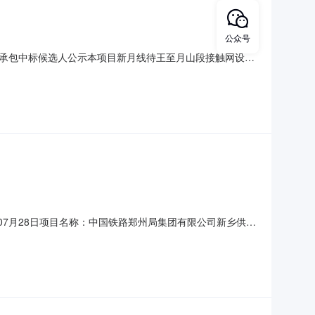
公众号
承包中标候选人公示本项目新月线待王至月山段接触网设备
源交易中心进行开标（评标），经评标委员会评审，现将该项目的中标
率(%)项目负责人质量工期（交货期/月）1河南鹏瑞铁道工
年07月28日项目名称：中国铁路郑州局集团有限公司新乡供电
260700526中国铁路郑州局集团有限公司新乡供电段对下列货物
限公司新乡供电段地址：新乡市卫滨区西华大道27