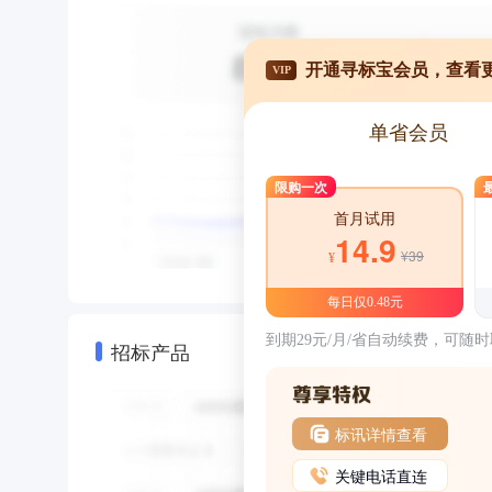
开通寻标宝会员，查看
VIP
单省会员
限购一次
首月试用
14.9
¥39
¥
每日仅0.48元
到期29元/月/省自动续费，可随
招标产品
标讯详情查看
关键电话直连