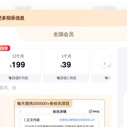
更多招采信息
全国会员
最划算
12个月
1个月
3个月
199
39
99
¥
¥
¥
每日仅0.55元
每日仅1.26元
每日仅1.08元
时取消。