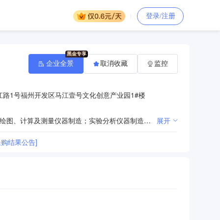
登录/注册
企业全景
取消收藏
监控
路1号福州开发区马江壹号文化创意产业园1#楼
智能仪器仪表制造；工业机器人工作站；其他未列明的工业自动控制系统装置制造；电工仪器仪表制造；绘图、计算及测量仪器制造；实验分析仪器制造；供应用仪器仪表制造；其他未列明的通用仪器制造；环境监测专用仪器仪表制造；教学专用仪器制造；光学仪器制造；其他未列明的仪器仪表制造；电子元器件与机电组件设备制造；其他电子工业专用设备制造；环境保护专用设备制造；电气信号设备装置制造；其他未列明电气机械及器材制造；工业控制计算机及系统制造；信息安全设备制造；物联网设备制造；雷达及配套设备制造；集成电路制造；电子电路制造；电气设备修理；仪器仪表修理；其他未列明的机械和设备修理业；水利水电机电安装工程专业承包相应资质等级承包工程范围的工程施工；电力工程施工总承包相应资质等级承包工程范围的工程施工；环保工程专业承包相应资质等级承包工程范围的工程施工；建筑机电安装工程专业承包相应资质等级承包工程范围的工程施工；机电工程施工总承包相应资质等级承包工程范围的工程施工；电子与智能化工程专业承包相应资质等级承包工程范围的工程施工；基础软件开发；网络与信息安全软件开发；应用软件开发；智能化管理系统开发应用；自动识别和标识系统开发及应用；可视化与货物跟踪系统开发及应用；货物自动分拣系统开发及应用；智能控制系统集成；物联网技术服务；信息技术咨询服务；集成电路设计；电子、通信与自动控制技术研究服务；计算机科学技术研究服务；环境科学技术研究服务；环境保护监测；电气设备批发；计算机、软件及辅助设备批发；网络与信息安全硬件销售；智能输配电及控制设备销售；计算机、软件及辅助设备零售。（依法须经批准的项目，经相关部门批准后方可开展经营活动）
展开
购结果公告]