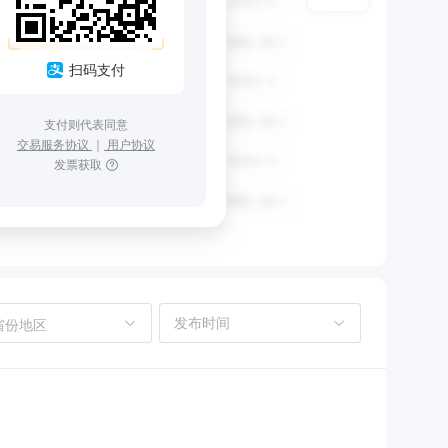
扫码支付
支付则代表同意
交易服务协议
｜
用户协议
发票获取
省份地区