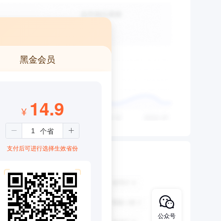
黑金会员
14.9
¥
支付后可进行选择生效省份
公众号