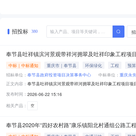
招投标
招
380
奉节县吐祥镇滨河景观带祥河拥翠及吐祥印象工程项
中标｜中标通知
重庆市｜奉节县
环保绿化
工程
预算
招标单位：
奉节县政府投资项目决算事务中心
中标单位：
重庆永
奉节县吐祥镇滨河景观带祥河拥翠及吐祥印象工程项目项目
正文内容：
目规模:投资额（￥7958400.0元）资金来源:财政资金
发布时间：
2026-06-22 15:16
间:2026-04-2009:00:00选取方式:择优+直选
相关产品：
空
奉节县2020年“四好农村路”康乐镇阳北村通组公路工