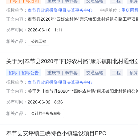
中标｜中标通知
重庆市｜奉节县
交通运输
工程
预算
招标单位：
奉节县政府投资项目决算事务中心
中标单位：
重庆同辉
奉节县2020年“四好农村路”康乐镇阳北村通组公路工程项
正文内容：
目规模:投资额（￥6574900.0元）资金来源:财政资金
发布时间：
2026-06-10 11:11
间:2026-06-0809:00:00选取方式:择优+直选中
相关产品：
公路工程
关于为[奉节县2020年“四好农村路”康乐镇阳北村通
招标｜招标公告
重庆市｜奉节县
交通运输
工程
预算
招标单位：
奉节县政府投资项目决算事务中心
关于为【奉节县2020年“四好农村路”康乐镇阳北村通组公路
正文内容：
服务结果选取时间2026-06-0809:00:00关于为
发布时间：
2026-06-02 18:36
购人从报名的中介服务机构中直接选定一家中介服务机构进
相关产品：
会计师事务所服务
奉节县安坪镇三峡特色小镇建设项目EPC