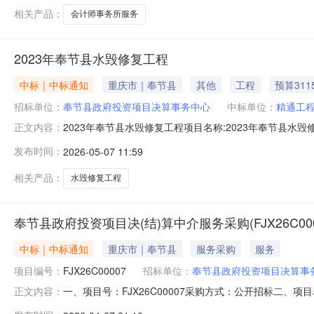
使用资产情况以及工程价款结算情况
相关产品：
会计师事务所服务
2023年奉节县水毁修复工程
中标｜中标通知
重庆市｜奉节县
其他
工程
预算311
招标单位：
奉节县政府投资项目决算事务中心
中标单位：
精通工程
2023年奉节县水毁修复工程项目名称:2023年奉节县水毁
正文内容：
项目实施地行政区划:重庆市奉节县所需服务类型:服务金额:金额说
发布时间：
2026-05-07 11:59
精通工程咨询（重庆）有限公司中选机构联系地址:重庆市渝中
相关产品：
水毁修复工程
奉节县政府投资项目决(结)算中介服务采购(FJX26C00
中标｜中标通知
重庆市｜奉节县
服务采购
服务
项目编号：
FJX26C00007
招标单位：
奉节县政府投资项目决算事
一、项目号：FJX26C00007采购方式：公开招标二
正文内容：
有限公司供应商地址：重庆市重庆市渝北区重庆市渝北区龙溪