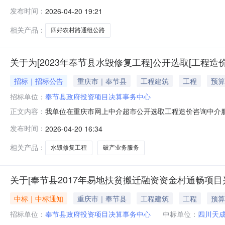
（￥5802400.0元）资金来源:财政资金项目实施地行政区划
发布时间：
2026-04-20 19:21
1709:00:00选取方式:择优+直选中选机构名称:湖北
相关产品：
四好农村路通组公路
关于为[2023年奉节县水毁修复工程]公开选取[工程造
招标｜招标公告
重庆市｜奉节县
工程建筑
工程
预算
招标单位：
奉节县政府投资项目决算事务中心
我单位在重庆市网上中介超市公开选取工程造价咨询中介服
正文内容：
项目否工程建设项目规模投资额（31,154,300.00
发布时间：
2026-04-20 16:34
工程地址位于重庆市奉节县；审查范围包括施工图、补充
确性。响应方案中必须包含人
相关产品：
水毁修复工程
破产业务服务
关于[奉节县2017年易地扶贫搬迁融资资金村通畅项
中标｜中标通知
重庆市｜奉节县
工程建筑
工程
预算
招标单位：
奉节县政府投资项目决算事务中心
中标单位：
四川天