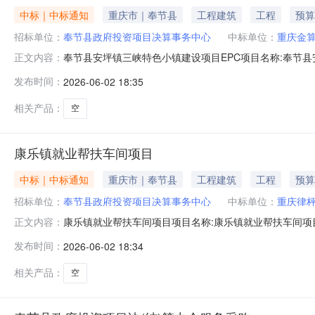
中标｜中标通知
重庆市｜奉节县
工程建筑
工程
预算
招标单位：
奉节县政府投资项目决算事务中心
中标单位：
重庆金
奉节县安坪镇三峡特色小镇建设项目EPC项目名称:奉节县
正文内容：
（￥1.64924E7元）资金来源:财政资金项目实施地行政区
发布时间：
2026-06-02 18:35
2809:00:00选取方式:择优+直选中选机构名称:重庆
相关产品：
空
康乐镇就业帮扶车间项目
中标｜中标通知
重庆市｜奉节县
工程建筑
工程
预算
招标单位：
奉节县政府投资项目决算事务中心
中标单位：
重庆律枰
康乐镇就业帮扶车间项目项目名称:康乐镇就业帮扶车间项目采
正文内容：
施地行政区划:重庆市奉节县所需服务类型:服务金额:金额说明:按
发布时间：
2026-06-02 18:34
会计师事务所（普通合伙）中选机构联系地址:重庆市奉节县
相关产品：
空