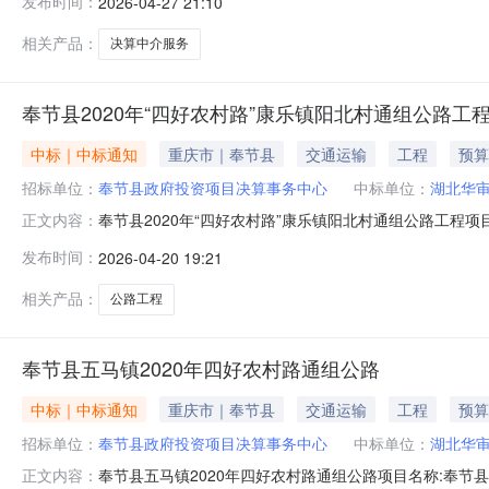
发布时间：
2026-04-27 21:10
司供应商地址：浙江省杭州市滨江区浙江省杭州市滨江区西兴
限公司供应商地址
相关产品：
决算中介服务
奉节县2020年“四好农村路”康乐镇阳北村通组公路工
中标｜中标通知
重庆市｜奉节县
交通运输
工程
预算
招标单位：
奉节县政府投资项目决算事务中心
中标单位：
湖北华
奉节县2020年“四好农村路”康乐镇阳北村通组公路工程项
正文内容：
目规模:投资额（￥6574900.0元）资金来源:财政资金
发布时间：
2026-04-20 19:21
间:2026-04-1709:00:00选取方式:择优+直选中
相关产品：
公路工程
奉节县五马镇2020年四好农村路通组公路
中标｜中标通知
重庆市｜奉节县
交通运输
工程
预算
招标单位：
奉节县政府投资项目决算事务中心
中标单位：
湖北华
奉节县五马镇2020年四好农村路通组公路项目名称:奉节
正文内容：