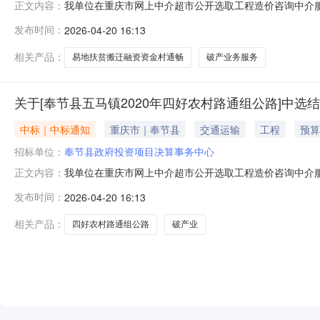
我单位在重庆市网上中介超市公开选取工程造价咨询中介服
正文内容：
采购人奉节县政府投资项目决算事务中心投资审批项目否工程
发布时间：
2026-04-20 16:13
服务金额暂不做评估与测算金额说明按照渝价协〔2013〕42
中选
相关产品：
易地扶贫搬迁融资资金村通畅
破产业务服务
关于[奉节县五马镇2020年四好农村路通组公路]中选
中标｜中标通知
重庆市｜奉节县
交通运输
工程
预算
招标单位：
奉节县政府投资项目决算事务中心
我单位在重庆市网上中介超市公开选取工程造价咨询中介服
正文内容：
决算事务中心投资审批项目否工程建设项目规模投资额（￥5
发布时间：
2026-04-20 16:13
金额说明按照渝价协〔2013〕428号文件标准70%计算选
业务
相关产品：
四好农村路通组公路
破产业