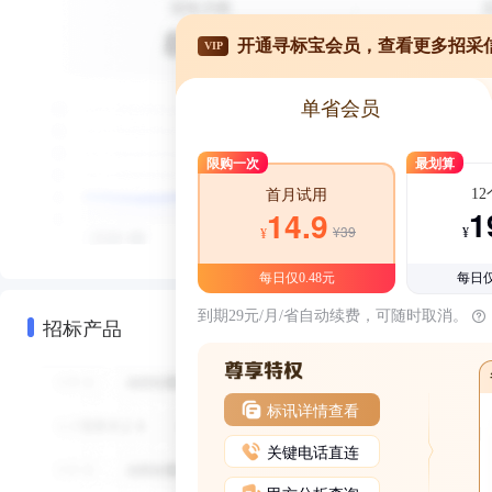
开通寻标宝会员，查看更多招采
VIP
单省会员
限购一次
最划算
1
首月试用
1
14.9
¥39
¥
¥
每日仅0.48元
每日仅
到期29元/月/省自动续费，可随时取消。
招标产品
标讯详情查看
关键电话直连