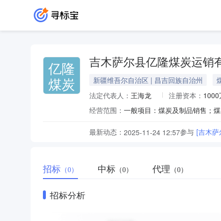
吉木萨尔县亿隆煤炭运销
亿隆
煤炭
新疆维吾尔自治区 | 昌吉回族自治州
法定代表人：
王海龙
注册资本：
100
经营范围：
最新动态：
参与
[吉木
2025-11-24 12:57
招标
中标
代理
（0）
（0）
（0）
招标分析