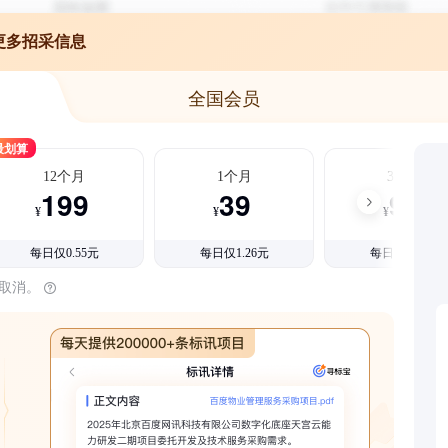
更多招采信息
全国会员
最划算
12个月
1个月
3个月
199
39
99
¥
¥
¥
每日仅0.55元
每日仅1.26元
每日仅1.08元
时取消。