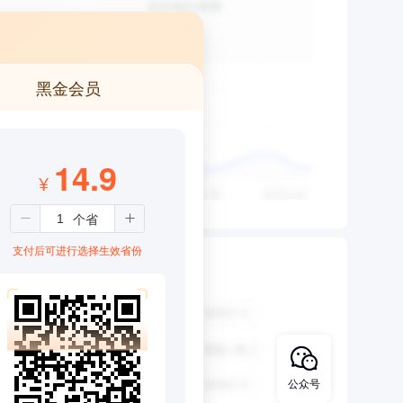
黑金会员
14.9
¥
支付后可进行选择生效省份
公众号