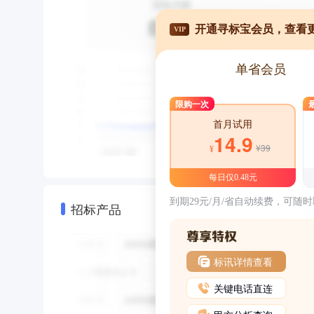
开通寻标宝会员，查看
VIP
单省会员
限购一次
首月试用
14.9
¥39
¥
每日仅0.48元
到期29元/月/省自动续费，可随
招标产品
标讯详情查看
关键电话直连