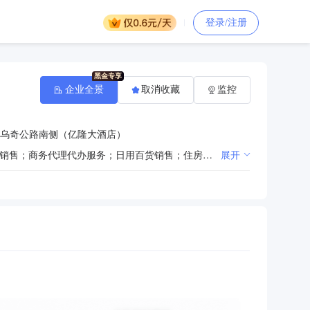
登录/注册
企业全景
取消收藏
监控
乌奇公路南侧（亿隆大酒店）
一般项目：煤炭及制品销售；煤炭洗选；煤制品制造；土石方工程施工；建筑材料销售；非金属矿及制品销售；商务代理代办服务；日用百货销售；住房租赁；非居住房地产租赁；单位后勤管理服务；食品销售（仅销售预包装食品）；食用农产品零售；食用农产品批发；农副产品销售。（除依法须经批准的项目外，凭营业执照依法自主开展经营活动）许可项目：餐饮服务；住宿服务；烟草制品零售。（依法须经批准的项目，经相关部门批准后方可开展经营活动，具体经营项目以相关部门批准文件或许可证件为准）
展开