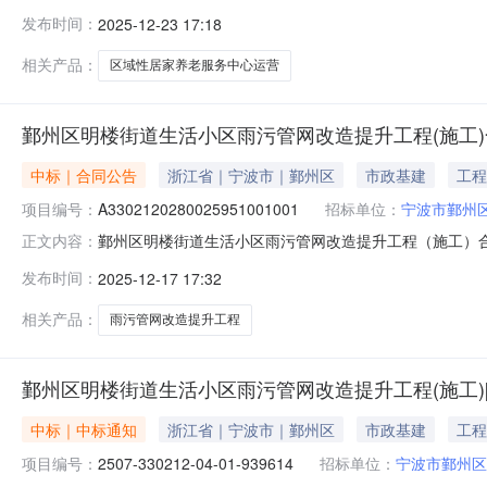
639二、项目名称：宁波市鄞州区明楼街道区域性居家养老服务
发布时间：
2025-12-23 17:18
日-2025年12月26日六、中标内容：序号招标内容中
政策与区级相
相关产品：
区域性居家养老服务中心运营
鄞州区明楼街道生活小区雨污管网改造提升工程(施工
中标｜合同公告
浙江省｜宁波市｜鄞州区
市政基建
工程
项目编号：
A3302120280025951001001
招标单位：
宁波市鄞州
鄞州区明楼街道生活小区雨污管网改造提升工程（施工）
正文内容：
改造提升工程（施工）标段编号A33021202800259
发布时间：
2025-12-17 17:32
主要内容施工图范围内的鄞州区明楼街道生活小区雨污管
建设局签订时间202
相关产品：
雨污管网改造提升工程
鄞州区明楼街道生活小区雨污管网改造提升工程(施工)[A33021
中标｜中标通知
浙江省｜宁波市｜鄞州区
市政基建
工程
项目编号：
2507-330212-04-01-939614
招标单位：
宁波市鄞州区