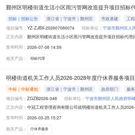
鄞州区明楼街道生活小区雨污管网改造提升项目招标
招标｜招标公告
浙江省｜宁波市｜鄞州区
市政基建
工程
项目编号：
YZ-ZJBX-202607080074
招标单位：
宁波市鄞州区人
鄞州区明楼街道生活小区雨污管网改造提升项目招标代理
正文内容：
告如下：一、项目概况及竞价要求项目登记号：YZ-ZJBX
发布时间：
2026-07-08 14:59
街道项目基本情况：鄞州区明楼街道生活小区雨污管网改造
文件、发布公告、审核
相关产品：
招标代理
明楼街道机关工作人员2026-2028年度疗休养服务项
中标｜中标通知
浙江省｜宁波市｜鄞州区
政府部门
服务
项目编号：
ZGZB2026-048
招标单位：
宁波市鄞州区人民政府明
中冠工程管理咨询有限公司就明楼街道机关工作人员2026-
正文内容：
道机关工作人员2026-2028年度疗休养服务项目三、招标公
发布时间：
2026-03-25 15:27
标人：宁波中青旅旅游有限公司中标价：3000元/人/年
相关产品：
疗休养服务