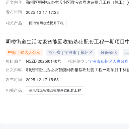
鄞州区明楼街道生活小区雨污管网改造提升工程（施工）[A330212
正文内容：
工程（施工）项目代码:2507-330212-04-01-93
发布时间：
2025-12-17 17:28
市海曙区高桥镇汇贤路388号301室-060联系人:徐泽锋联系
相关产品：
雨污管网改造提升工程
明楼街道生活垃圾智能回收箱基础配套工程一期项目
中标｜候选人公示
浙江省｜宁波市｜鄞州区
环保绿化
工
项目编号：
NSZB[2025]0140号
招标单位：
宁波市鄞州区人民政府
明楼街道生活垃圾智能回收箱基础配套工程一期项目中标候选
正文内容：
鄞州区人民政府明楼街道办事处开标时间：2025年12月16
发布时间：
2025-12-17 15:53
健，市政公用工程二级建造师/浙23320182023057
相关产品：
生活垃圾智能回收箱基础配套工程