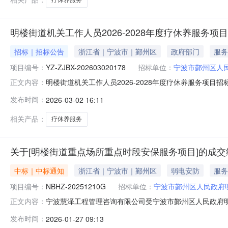
明楼街道机关工作人员2026-2028年度疗休养服务
招标｜招标公告
浙江省｜宁波市｜鄞州区
政府部门
服务
项目编号：
YZ-ZJBX-202603020178
招标单位：
宁波市鄞州区人
明楼街道机关工作人员2026-2028年度疗休养服务项
正文内容：
内容公告如下：一、项目概况及竞价要求项目登记号：YZ-ZJ
发布时间：
2026-03-02 16:11
点：宁波市鄞州区项目基本情况：明楼街道机关工作人员202
相关产品：
疗休养服务
关于[明楼街道重点场所重点时段安保服务项目]的成交
中标｜中标通知
浙江省｜宁波市｜鄞州区
弱电安防
服务
项目编号：
NBHZ-20251210G
招标单位：
宁波市鄞州区人民政府
宁波慧泽工程管理咨询有限公司受宁波市鄞州区人民政府
正文内容：
招标结果公告如下：一、项目编号：NBHZ-2025121
发布时间：
2026-01-27 09:13
之日起3个日历天五、公示内容：序号招标内容中标供应