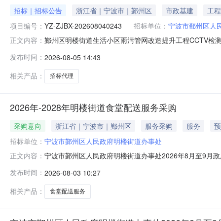
招标｜招标公告
浙江省｜宁波市｜鄞州区
市政基建
工程
项目编号：
YZ-ZJBX-202608040243
招标单位：
宁波市鄞州区人
鄞州区明楼街道生活小区雨污管网改造提升工程CCTV检
正文内容：
构，现将有关内容公告如下：一、项目概况及竞价要求项目登记
发布时间：
2026-08-05 14:43
务事项：招标代理项目地点：宁波市鄞州区明楼街道项目基
程：1、招标申请
相关产品：
招标代理
2026年-2028年明楼街道食堂配送服务采购
采购意向
浙江省｜宁波市｜鄞州区
服务采购
服务
预
招标单位：
宁波市鄞州区人民政府明楼街道办事处
宁波市鄞州区人民政府明楼街道办事处2026年8月至9月政府
正文内容：
意向：宁波市鄞州区人民政府明楼街道办事处2026年8月
发布时间：
2026-08-03 10:27
务采购预算金额：68.000000万元(人民币)采购品目：C2
相关产品：
食堂配送服务