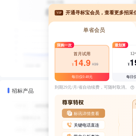
开通寻标宝会员，查看更多招采
VIP
单省会员
限购一次
最划算
1
首月试用
1
14.9
¥39
¥
¥
每日仅0.48元
每日仅
到期29元/月/省自动续费，可随时取消。
招标产品
标讯详情查看
关键电话直连