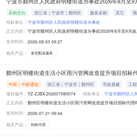
宁波市鄞州区人民政府明楼街道办事处2026年8月至
采购意向
浙江省｜宁波市｜鄞州区
服务采购
其它
预
招标单位：
宁波市鄞州区人民政府明楼街道办事处
宁波市鄞州区人民政府明楼街道办事处2026年8月至9月
正文内容：
通知》（财库〔2020〕10号）等有关规定，现将宁波市
发布时间：
2026-08-03 09:27
目名称2026年-2028年明楼街道食堂配送服务采购预算金
相关产品：
食堂配送服务
鄞州区明楼街道生活小区雨污管网改造提升项目招标
中标｜中标通知
浙江省｜宁波市｜鄞州区
市政基建
工程
项目编号：
YZ-ZJBX-202607080074
招标单位：
宁波市鄞州区人
鄞州区明楼街道生活小区雨污管网改造提升项目招标代理终止比
正文内容：
改造提升项目中介服务事项：招标代理项目地点：鄞州区
发布时间：
2026-07-21 09:44
预算：25.3万元服务内容：实施本项目的招标登记、编
监管机构备案登记等招标
相关产品：
招标代理