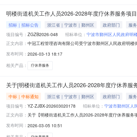
明楼街道机关工作人员2026-2028年度疗休养服务项
招标｜招标公告
浙江省｜宁波市｜鄞州区
政府部门
服务
项目编号：
ZGZB2026-048
招标单位：
宁波市鄞州区人民政府明
中冠工程管理咨询有限公司受宁波市鄞州区人民政府明楼街
正文内容：
一、项目编号：ZGZB2026-048二、项目名称：明楼街道
发布时间：
2026-03-13 18:17
五、招标项目概况：序号招标内容服务期限中标家数预算金额
相关产品：
疗休养服务
关于[明楼街道机关工作人员2026-2028年度疗休养
中标｜中标通知
浙江省｜宁波市｜鄞州区
政府部门
服务
项目编号：
YZ-ZJBX-202603020178
招标单位：
宁波市鄞州区人
关于【明楼街道机关工作人员2026-2028年度疗休养服务
正文内容：
开选取“招标代理”中介服务机构，现将中选结果相关事项公告
发布时间：
2026-03-05 10:51
项目总预算：19.8万元采购项目名称：明楼街道机关工作人员2
相关产品：
疗休养服务