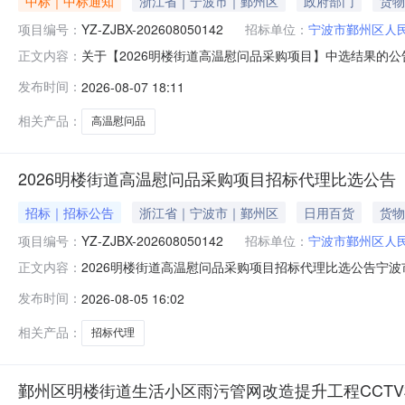
中标｜中标通知
浙江省｜宁波市｜鄞州区
政府部门
货物
项目编号：
YZ-ZJBX-202608050142
招标单位：
宁波市鄞州区人
关于【2026明楼街道高温慰问品采购项目】中选结果的公告我
正文内容：
介服务机构，现将中选结果相关事项公告如下：项目编号：YZ
发布时间：
2026-08-07 18:11
元采购项目名称：2026明楼街道高温慰问品采购项目中介服务
相关产品：
高温慰问品
2026明楼街道高温慰问品采购项目招标代理比选公告
招标｜招标公告
浙江省｜宁波市｜鄞州区
日用百货
货物
项目编号：
YZ-ZJBX-202608050142
招标单位：
宁波市鄞州区人
2026明楼街道高温慰问品采购项目招标代理比选公告宁
正文内容：
项目概况及竞价要求项目登记号：YZ-ZJBX-202608
发布时间：
2026-08-05 16:02
楼街道高温慰问品采购项目总预算：13万元服务内容：招
标保证金；5
相关产品：
招标代理
鄞州区明楼街道生活小区雨污管网改造提升工程CCT