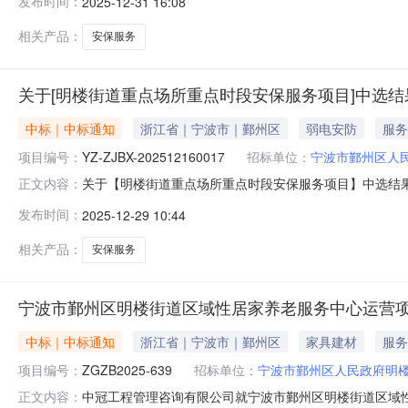
发布时间：
2025-12-31 16:08
本概况介绍、用途预算金额服务期限一明楼街道重点场所重
根据中标人在上年度合同履约、考
相关产品：
安保服务
关于[明楼街道重点场所重点时段安保服务项目]中选结
中标｜中标通知
浙江省｜宁波市｜鄞州区
弱电安防
服务
项目编号：
YZ-ZJBX-202512160017
招标单位：
宁波市鄞州区人
关于【明楼街道重点场所重点时段安保服务项目】中选结果的公
正文内容：
代理”中介服务机构，现将中选结果相关事项公告如下：项目编
发布时间：
2025-12-29 10:44
算：60万元采购项目名称：明楼街道重点场所重点时段安保服务
相关产品：
安保服务
宁波市鄞州区明楼街道区域性居家养老服务中心运营
中标｜中标通知
浙江省｜宁波市｜鄞州区
家具建材
服务
项目编号：
ZGZB2025-639
招标单位：
宁波市鄞州区人民政府明
中冠工程管理咨询有限公司就宁波市鄞州区明楼街道区域性
正文内容：