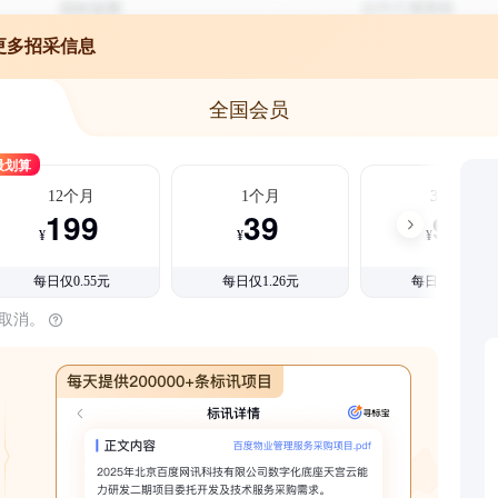
更多招采信息
全国会员
最划算
12个月
1个月
3个月
199
39
99
¥
¥
¥
每日仅0.55元
每日仅1.26元
每日仅1.08元
时取消。