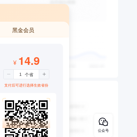
黑金会员
14.9
¥
支付后可进行选择生效省份
公众号