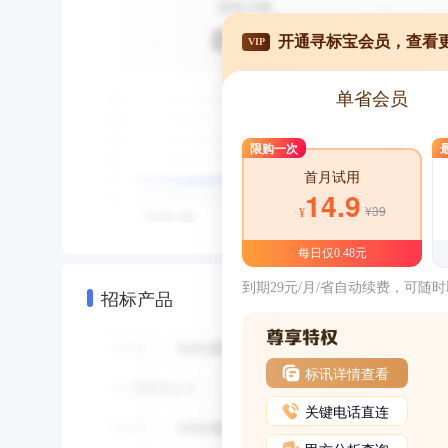
开通寻标宝会员，查看
VIP
单省会员
限购一次
首月试用
14.9
¥39
¥
每日仅0.48元
到期29元/月/省自动续费，可随
招标产品
标讯详情查看
关键电话直连