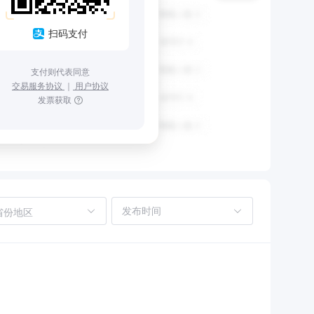
扫码支付
支付则代表同意
交易服务协议
｜
用户协议
发票获取
省份地区