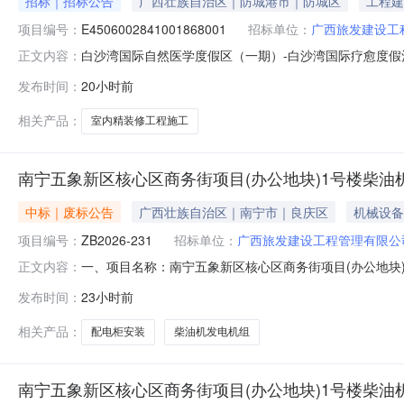
招标｜招标公告
广西壮族自治区｜防城港市｜防城区
工程建
项目编号：
E4506002841001868001
招标单位：
广西旅发建设工
白沙湾国际自然医学度假区（一期）-白沙湾国际疗愈度
正文内容：
施工施工招标公告1.招标条件本项目白沙湾国际自然医学
发布时间：
20小时前
目备案证明（项目代码：2019-450603-70-03-0
100.0%私有
相关产品：
室内精装修工程施工
南宁五象新区核心区商务街项目(办公地块)1号楼柴油机发
中标｜废标公告
广西壮族自治区｜南宁市｜良庆区
机械设备
项目编号：
ZB2026-231
招标单位：
广西旅发建设工程管理有限公
一、项目名称：南宁五象新区核心区商务街项目(办公地块)
正文内容：
日期：2026年7月27日五、流标原因：本项目截止至20
发布时间：
23小时前
（http://www.chinabidding.com.cn）、广西众联工程
相关产品：
配电柜安装
柴油机发电机组
南宁五象新区核心区商务街项目(办公地块)1号楼柴油机发