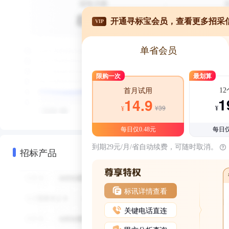
开通寻标宝会员，查看更多招采
VIP
单省会员
限购一次
最划算
1
首月试用
1
14.9
¥39
¥
¥
每日仅0.48元
每日仅
到期29元/月/省自动续费，可随时取消。
招标产品
标讯详情查看
关键电话直连