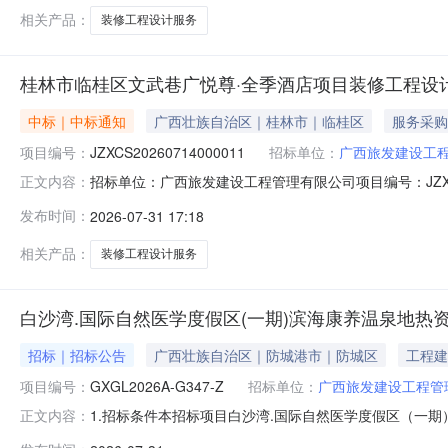
相关产品：
装修工程设计服务
桂林市临桂区文武巷广悦尊·全季酒店项目装修工程设计服务(
中标｜中标通知
广西壮族自治区｜桂林市｜临桂区
服务采购
项目编号：
JZXCS20260714000011
招标单位：
广西旅发建设工
招标单位：广西旅发建设工程管理有限公司项目编号：JZXC
正文内容：
GXGL2026S-C352-Z二、项目名称：桂林市临
发布时间：
2026-07-31 17:18
份有限公司（联合体）供应商地址：中国（广西）自由贸易
路1188号1603
相关产品：
装修工程设计服务
白沙湾.国际自然医学度假区(一期)滨海康养温泉地热
招标｜招标公告
广西壮族自治区｜防城港市｜防城区
工程建
项目编号：
GXGL2026A-G347-Z
招标单位：
广西旅发建设工程管
1.招标条件本招标项目白沙湾.国际自然医学度假区（一期）滨
正文内容：
旅发建设工程管理有限公司,建设资金来自自筹，项目出资