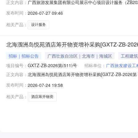
广西旅游发展集团有限公司展示中心项目设计服务（ZB202
正文内容：
信息供应商名称：深圳市丝路蓝创意展示有限公司供应商地
发布时间：
2026-07-27 09:46
（￥600,000.00）；增值税税率为：6%。主要标
期施工配合服务。设计
相关产品：
设计服务
北海涠洲岛悦苑酒店筹开物资增补采购[GXTZ-ZB-202
招标｜招标公告
广西壮族自治区｜北海市｜海城区
工程建筑
项目编号：
GXTZ-ZB-2026第(511)号
招标单位：
广西旅发建设工
北海涠洲岛悦苑酒店筹开物资增补采购[GXTZ-ZB-20
正文内容：
规定，拟对北海涠洲岛悦苑酒店筹开物资增补采购进行竞
发布时间：
2026-07-24 19:58
海涠洲岛悦苑酒店筹开物资增补采购。（二）项目编号：GX
海投资发展有限公司
相关产品：
酒店筹开物资