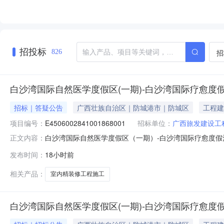
招投标
招
826
白沙湾国际自然医学度假区(一期)-白沙湾国际疗愈
招标｜答疑公告
广西壮族自治区｜防城港市｜防城区
工程建
项目编号：
E4506002841001868001
招标单位：
广西旅发建设工
白沙湾国际自然医学度假区（一期）-白沙湾国际疗愈度
正文内容：
施工施工招标公告1.招标条件本项目白沙湾国际自然医学
发布时间：
18小时前
目备案证明（项目代码：2019-450603-70-03-0
100.0%私有
相关产品：
室内精装修工程施工
白沙湾国际自然医学度假区(一期)-白沙湾国际疗愈