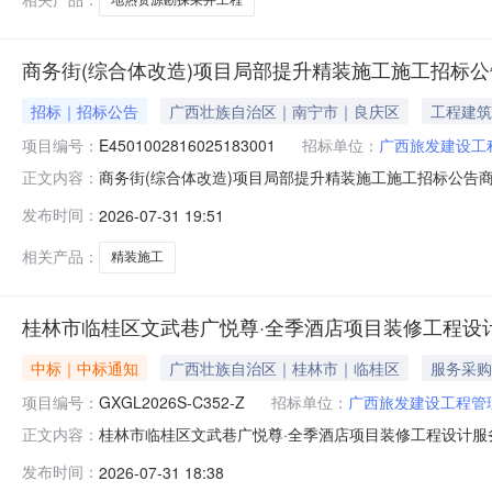
商务街(综合体改造)项目局部提升精装施工施工招标公
招标｜招标公告
广西壮族自治区｜南宁市｜良庆区
工程建筑
项目编号：
E4501002816025183001
招标单位：
广西旅发建设工
商务街(综合体改造)项目局部提升精装施工施工招标公告商
正文内容：
宁市良庆区发展和改革局以2602-450108-04-05-2
发布时间：
2026-07-31 19:51
私有资金0.0万元0.0%外国政府及组织投资0.0万元0.0%境
相关产品：
精装施工
桂林市临桂区文武巷广悦尊·全季酒店项目装修工程设计服务(
中标｜中标通知
广西壮族自治区｜桂林市｜临桂区
服务采购
项目编号：
GXGL2026S-C352-Z
招标单位：
广西旅发建设工程管
桂林市临桂区文武巷广悦尊·全季酒店项目装修工程设计服务（G
正文内容：
·全季酒店项目装修工程设计服务三、成交信息供应商名
发布时间：
2026-07-31 18:38
南宁片区冬花路21号中国-东盟信息港南宁核心基地五象新区地