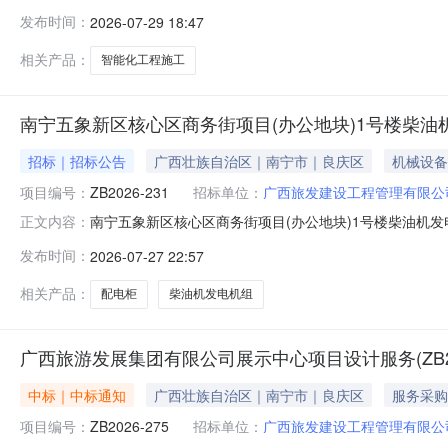
西旅发建设工程管理有限公司（加盖单位公章）建设单位
发布时间：
2026-07-29 18:47
标代理机构广西机电设备招标有限公司（加盖单位公章）
点位预留、智能化独立机房
相关产品：
智能化工程施工
南宁五象新区核心区商务街项目(办公地块)1号楼柴
招标｜招标公告
广西壮族自治区｜南宁市｜良庆区
机械设备
项目编号：
ZB2026-231
招标单位：
广西旅发建设工程管理有限公
南宁五象新区核心区商务街项目(办公地块)1号楼柴油机
正文内容：
据相关法律法规规定，拟对南宁五象新区核心区商务街项目
发布时间：
2026-07-27 22:57
有关事项公告如下：一、项目基本情况（一）项目名称：南宁
（三）采购方式：竞争性磋商。（
相关产品：
配电柜
柴油机发电机组
广西旅游发展集团有限公司展示中心项目设计服务(ZB202
中标｜中标通知
广西壮族自治区｜南宁市｜良庆区
服务采购
项目编号：
ZB2026-275
招标单位：
广西旅发建设工程管理有限公