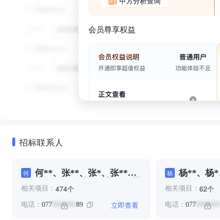
甲方分析查询
会员尊享权益
招标联系人
何**、张**、张*、张**、
杨**、杨*
何
杨
李*、李**、杨*、梁**、梁
个
个
474
62
相关项目：
相关项目：
*、陈*、陈**、陈*、韩*、
韩**
立即查看
电话：
077
89
电话：
077
*******
*******