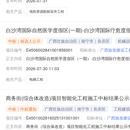
发布时间：
2026-07-31
GXGL2026A-G347-Z建设地点：广西防城港市防
温标情
相关产品：
地热资源勘探采井工程
白沙湾国际自然医学度假区(一期)-白沙湾国际疗愈度假酒店电
中标｜候选人公示
广西壮族自治区｜南宁市｜良庆区
机械设
项目编号：
E4506002841001856001
招标单位：
广西旅发建设工
白沙湾国际自然医学度假区（一期）-白沙湾国际疗愈度假酒店
正文内容：
度假酒店电梯工程项目招标编号E4506002841001
发布时间：
2026-07-30 11:03
限公司招标类别√委托招标□自行招标招标方式√公开招标□
相关产品：
电梯工程
商务街(综合体改造)项目智能化工程施工中标结果公示
中标｜中标通知
广西壮族自治区｜南宁市｜良庆区
工程建筑
项目编号：
E4501002816025131001001
招标单位：
广西旅发建
商务街（综合体改造）项目智能化工程施工中标结果公示中标结
正文内容：