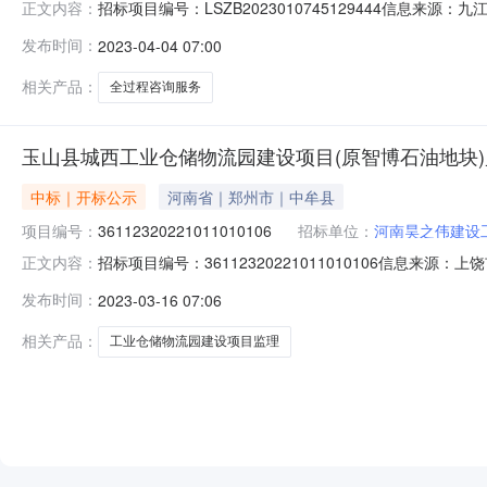
招标项目编号：LSZB2023010745129444信
正文内容：
过程咨询服务项目）开标记录开标时间：2023-04-0309
发布时间：
2023-04-04 07:00
舟工程管理有限公司;项目负责人:;报价:0.00元/%;工期:
相关产品：
全过程咨询服务
玉山县城西工业仓储物流园建设项目(原智博石油地块
中标｜开标公示
河南省｜郑州市｜中牟县
项目编号：
36112320221011010106
招标单位：
河南昊之伟建设
招标项目编号：36112320221011010106信息来源
正文内容：
来源：上饶市公共资源交易中心开标参与人开标地点开标一室开标
发布时间：
2023-03-16 07:06
元/%;工期:日历天;质量要求:;保证金金额:6000.00元,投标文件
相关产品：
工业仓储物流园建设项目监理