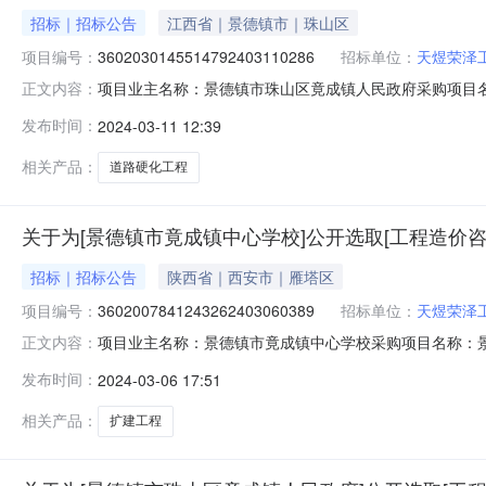
招标｜招标公告
江西省｜景德镇市｜珠山区
项目编号：
3602030145514792403110286
招标单位：
天煜荣泽
项目业主名称：景德镇市珠山区竟成镇人民政府采购项目
正文内容：
3602030145514792403110286项目规模：
发布时间：
2024-03-11 12:39
工作日）签订合同时间：15（个工作日）合同备案时间：
司,大洲设计咨询集团有限公司截止
相关产品：
道路硬化工程
关于为[景德镇市竟成镇中心学校]公开选取[工程造价咨
招标｜招标公告
陕西省｜西安市｜雁塔区
项目编号：
3602007841243262403060389
招标单位：
天煜荣泽
项目业主名称：景德镇市竟成镇中心学校采购项目名称：
正文内容：
3602007841243262403060389项目规模：
发布时间：
2024-03-06 17:51
通知》赣价协（2015）9号文件进行下浮。。服务内容：
日）合同备案时间：5
相关产品：
扩建工程