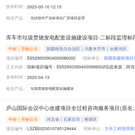
05-0910:30信息来源：阿克苏地区公共资源电子招投标
发布时间：
2023-05-10 12:15
人:胡佳敏;报价:0.00元/%;工期:日历天;质量要求:;保
相关产品：
光伏组件产业标准化厂房项目监理
库车市垃圾焚烧发电配套设施建设项目-二标段监理标
中标｜开标公示
新疆维吾尔自治区｜乌鲁木齐市｜水磨沟区
项目编号：
E6529003904000586002
招标单位：
新疆新建联项目
招标项目编号：E6529003904000586002信息
正文内容：
1310:30信息来源：阿克苏地区公共资源电子招投标平台开
发布时间：
2023-04-13
项目负责人:陶庆胜;报价:632781.00元/%;工期:90日历天;质
相关产品：
垃圾焚烧发电配套设施建设
庐山国际会议中心改建项目全过程咨询服务项目(原名:
中标｜开标公示
河北省｜石家庄市｜桥西区
项目编号：
LSZB2023010745129444
招标单位：
方舟工程管理有