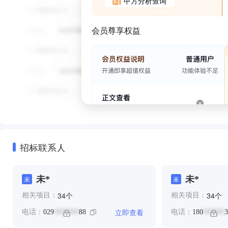
甲方分析查询
会员尊享权益
招标联系人
未*
未*
未
未
个
个
34
34
相关项目：
相关项目：
立即查看
电话：
029
88
电话：
180
3
*******
******