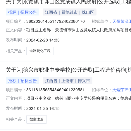
关于为[景德镇市珠山区竟成镇人民政府]公开选取[工
招标｜招标公告
江西省｜景德镇市｜珠山区
项目编号：
3602030145514792402280170
招标单位：
天煜荣泽
项目业主名称：景德镇市珠山区竟成镇人民政府采购项目
正文内容：
3602030145514792402280170项目规模：
发布时间：
2024-02-28 14:33
15（个工作日）合同备案时间：5（个工作日）资质要求
询有限公司截止报名时间：202
相关产品：
道路硬化工程
关于为[德兴市职业中专学校]公开选取[工程造价咨询]
招标｜招标公告
江西省｜上饶市｜德兴市
项目编号：
3611813565543462401230581
招标单位：
天煜荣泽
项目业主名称：德兴市职业中专学校采购项目名称：德兴
正文内容：
3611813565543462401230581项目规模：投
发布时间：
2024-01-25 16:15
工决算编制或审核200万以下收取千分之3.5，核减部分
谈时间：3（个工作日）
相关产品：
教室改造