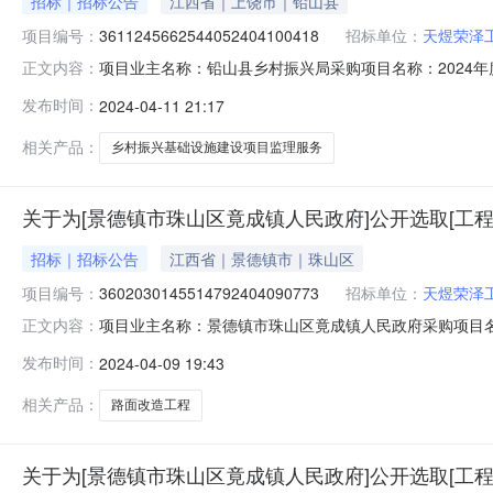
招标｜招标公告
江西省｜上饶市｜铅山县
项目编号：
3611245662544052404100418
招标单位：
天煜荣泽
项目业主名称：铅山县乡村振兴局采购项目名称：2024
正文内容：
编码：无采购项目编码：3611245662544052404
发布时间：
2024-04-11 21:17
2024年度葛仙山镇、傍罗办事处、青溪办事处、武夷山
日）资质要
相关产品：
乡村振兴基础设施建设项目监理服务
关于为[景德镇市珠山区竟成镇人民政府]公开选取[工
招标｜招标公告
江西省｜景德镇市｜珠山区
项目编号：
3602030145514792404090773
招标单位：
天煜荣泽
项目业主名称：景德镇市珠山区竟成镇人民政府采购项目
正文内容：
3602030145514792404090773项目规模：
发布时间：
2024-04-09 19:43
订合同时间：15（个工作日）合同备案时间：5（个工作
咨询集团有限公司
相关产品：
路面改造工程
关于为[景德镇市珠山区竟成镇人民政府]公开选取[工