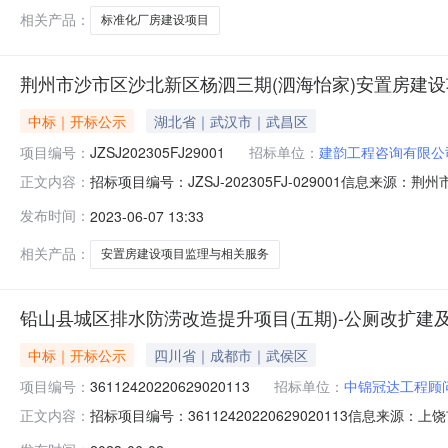
相关产品：
标准化厂房建设项目
荆州市沙市区沙北新区杨泗三期(泗海怡家)安置房建
中标｜开标公示
湖北省｜武汉市｜武昌区
项目编号：
JZSJ202305FJ29001
招标单位：
建韵工程咨询有限公
招标项目编号：JZSJ-202305FJ-029001信
正文内容：
2023-06-0609:00信息来源：荆州市公共资源交易信息
发布时间：
2023-06-07 13:33
价:0.00元/%;工期:日历天;质量要求:;保证金金额:0.00元,投
相关产品：
安置房建设项目监理与相关服务
铅山县城区排水防涝改造提升项目(五期)-公厕改扩建
中标｜开标公示
四川省｜成都市｜武侯区
项目编号：
36112420220629020113
招标单位：
中锦冠达工程顾
招标项目编号：36112420220629020113信
正文内容：
2023-06-0209:30信息来源：上饶市公共资源交易中