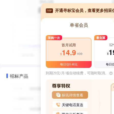
开通寻标宝会员，查看更多招采
VIP
单省会员
限购一次
最划算
1
首月试用
1
14.9
¥39
¥
¥
每日仅0.48元
每日仅
到期29元/月/省自动续费，可随时取消。
招标产品
标讯详情查看
关键电话直连