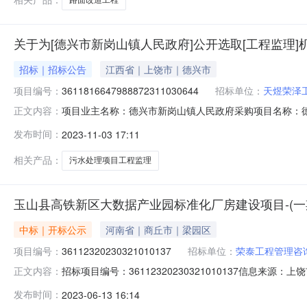
关于为[德兴市新岗山镇人民政府]公开选取[工程监理]
招标｜招标公告
江西省｜上饶市｜德兴市
项目编号：
3611816647988872311030644
招标单位：
天煜荣泽
项目业主名称：德兴市新岗山镇人民政府采购项目名称：德
正文内容：
码：无采购项目编码：36118166479888723110
发布时间：
2023-11-03 17:11
相关服务收费|发改价格[2007]670号》标准计算后，
相关产品：
污水处理项目工程监理
玉山县高铁新区大数据产业园标准化厂房建设项目-(一
中标｜开标公示
河南省｜商丘市｜梁园区
项目编号：
36112320230321010137
招标单位：
荣泰工程管理咨
招标项目编号：36112320230321010137信
正文内容：
2023-06-1209:00信息来源：上饶市公共资源交易中
发布时间：
2023-06-13 16:14
冲;报价:0.00元/%;工期:日历天;质量要求:;保证金金额:10000