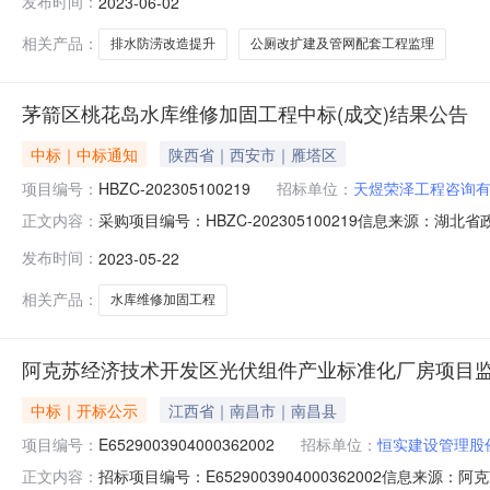
发布时间：
2023-06-02
人:曾华;报价:0.00元/%;工期:日历天;质量要求:;保证金金额:30
相关产品：
排水防涝改造提升
公厕改扩建及管网配套工程监理
茅箭区桃花岛水库维修加固工程中标(成交)结果公告
中标｜中标通知
陕西省｜西安市｜雁塔区
项目编号：
HBZC-202305100219
招标单位：
天煜荣泽工程咨询
采购项目编号：HBZC-202305100219信息来源：湖
正文内容：
茅箭区桃花岛水库维修加固工程中标(成交)结果公告发布日期：
发布时间：
2023-05-22
202305-02二、采购计划备案号420302-2023-
相关产品：
水库维修加固工程
阿克苏经济技术开发区光伏组件产业标准化厂房项目
中标｜开标公示
江西省｜南昌市｜南昌县
项目编号：
E6529003904000362002
招标单位：
恒实建设管理股
招标项目编号：E6529003904000362002信息
正文内容：