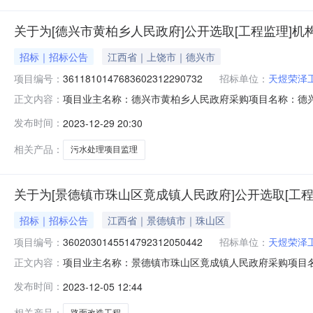
关于为[德兴市黄柏乡人民政府]公开选取[工程监理]机
招标｜招标公告
江西省｜上饶市｜德兴市
项目编号：
3611810147683602312290732
招标单位：
天煜荣泽
项目业主名称：德兴市黄柏乡人民政府采购项目名称：德兴
正文内容：
3611810147683602312290732项目规模：
发布时间：
2023-12-29 20:30
工作日）签订合同时间：15（个工作日）合同备案时间：
司,江西
相关产品：
污水处理项目监理
关于为[景德镇市珠山区竟成镇人民政府]公开选取[工
招标｜招标公告
江西省｜景德镇市｜珠山区
项目编号：
3602030145514792312050442
招标单位：
天煜荣泽
项目业主名称：景德镇市珠山区竟成镇人民政府采购项目
正文内容：
目编码：3602030145514792312050442项
发布时间：
2023-12-05 12:44
同时间：15（个工作日）合同备案时间：5（个工作日）
程项目管
相关产品：
路面改造工程