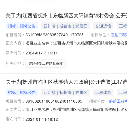
关于为[江西省抚州市东临新区太阳镇黄铁村委会]公开
招标｜招标公告
四川省｜成都市｜武侯区
交通运输
工程
项目编号：
361098ME30835272401170725
招标单位：
盛益工程
项目业主名称：江西省抚州市东临新区太阳镇黄铁村委会
正文内容：
项目编码：361098ME30835272401170725
发布时间：
2024-01-17 16:11
太阳镇黄铁村黄铁至西源道路修复工程结算审核洽谈时间：
直购企业：盛益
相关产品：
道路修复工程结算审核
关于为[抚州市临川区秋溪镇人民政府]公开选取[工程
招标｜招标公告
江西省｜抚州市｜临川区
工程建筑
工程
项目编号：
3610020148651602401110865
招标单位：
盛益工程
项目业主名称：抚州市临川区秋溪镇人民政府采购项目名
正文内容：
3610020148651602401110865项目规模：
发布时间：
2024-01-11 18:12
间：15（个工作日）合同备案时间：5（个工作日）资质
有限公司截止报名时间