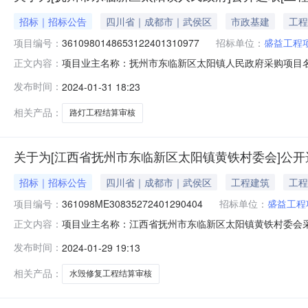
招标｜招标公告
四川省｜成都市｜武侯区
市政基建
工程
项目编号：
3610980148653122401310977
招标单位：
盛益工程
项目业主名称：抚州市东临新区太阳镇人民政府采购项目
正文内容：
3610980148653122401310977项目规模：
发布时间：
2024-01-31 18:23
灯工程结算审核洽谈时间：3（个工作日）签订合同时间：
限公司,中顾建研设计集团有
相关产品：
路灯工程结算审核
关于为[江西省抚州市东临新区太阳镇黄铁村委会]公开
招标｜招标公告
四川省｜成都市｜武侯区
工程建筑
工程
项目编号：
361098ME30835272401290404
招标单位：
盛益工程
项目业主名称：江西省抚州市东临新区太阳镇黄铁村委会
正文内容：
码：361098ME30835272401290404项目规
发布时间：
2024-01-29 19:13
组山塘水毁修复工程结算审核洽谈时间：3（个工作日）签
程项目管理有限公
相关产品：
水毁修复工程结算审核