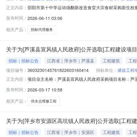
邵阳市第十中学运动场翻新改造食堂大宗食材采购新生校
正文内容：
告邵阳市第十中学2026年学校运动场翻新改造工程、202
发布时间：
2026-06-11 03:06
结果公告如下：中选单位：1.2026年学校运动场翻新改造工
生校
相关产品：
招标代理服务
关于为[芦溪县宣风镇人民政府]公开选取[工程建设项
招标｜招标公告
江西省｜萍乡市｜芦溪县
工程建筑
工程
项目编号：
3603230145761822603160414
招标单位：
盛益工程
项目业主名称：芦溪县宣风镇人民政府采购项目名称：芦溪
正文内容：
360323-04-01-689102采购项目编码：3603230
发布时间：
2026-03-17 10:58
内容：招标代理洽谈时间：3（个工作日）签订合同时间：
相关产品：
供水点维修工程
关于为[萍乡市安源区高坑镇人民政府]公开选取[工程
招标｜招标公告
江西省｜萍乡市｜安源区
工程建筑
工程