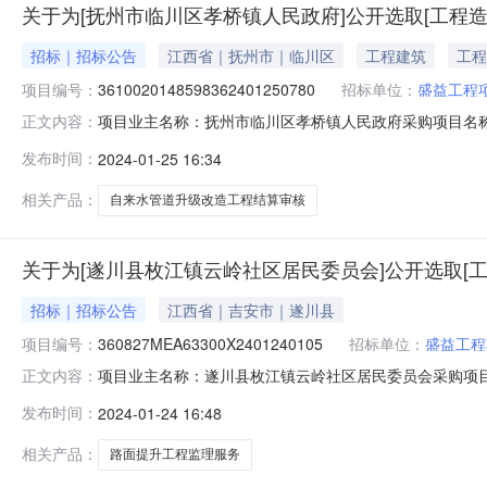
关于为[抚州市临川区孝桥镇人民政府]公开选取[工程
招标｜招标公告
江西省｜抚州市｜临川区
工程建筑
工程
项目编号：
3610020148598362401250780
招标单位：
盛益工程
项目业主名称：抚州市临川区孝桥镇人民政府采购项目名
正文内容：
3610020148598362401250780项目规模：投
发布时间：
2024-01-25 16:34
来水管道升级改造工程结算审核洽谈时间：2（个工作日）
程项
相关产品：
自来水管道升级改造工程结算审核
关于为[遂川县枚江镇云岭社区居民委员会]公开选取[
招标｜招标公告
江西省｜吉安市｜遂川县
项目编号：
360827MEA63300X2401240105
招标单位：
盛益工程
项目业主名称：遂川县枚江镇云岭社区居民委员会采购项
正文内容：
3608270148358262306010353采购项目编码：3
发布时间：
2024-01-24 16:48
容：监理服务洽谈时间：3（个工作日）签订合同时间：1
相关产品：
路面提升工程监理服务