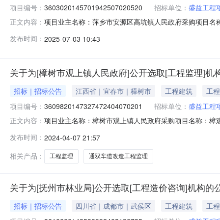
项目编号：
3603020145701942507020520
招标单位：
盛益工程
项目业主名称：萍乡市安源区高坑镇人民政府采购项目名
正文内容：
3603020145701942507020520项目规模：
发布时间：
2025-07-03 10:43
工程招投标代理洽谈时间：3（个工作日）签订合同时间：
限公司,中资锐诚工程项目管理
关于为[樟树市观上镇人民政府]公开选取[工程监理]机
招标｜招标公告
江西省｜宜春市｜樟树市
工程建筑
工程
项目编号：
3609820147327472404070201
招标单位：
盛益工程
项目业主名称：樟树市观上镇人民政府采购项目名称：樟
正文内容：
3609820147327472404070201项目规模：
发布时间：
2024-04-07 21:57
村，路线全长1.575公里，途径曹溪村、上堎村、堎头村等
谈时间：3（个工作日
相关产品：
工程监理
通双车道改造工程监理
关于为[抚州市林业局]公开选取[工程造价咨询]机构的
招标｜招标公告
四川省｜成都市｜武侯区
工程建筑
工程