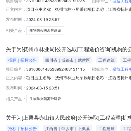
项目编号：
3610000148538992403190735
招标单位：
盛益工程
项目业主名称：抚州市林业局采购项目名称：江西省抚州
正文内容：
3610000148538992403190735项目规模：
发布时间：
2024-03-19 23:57
价中选。服务内容：江西省抚州市武夷山生物防火隔离带建设
3354.57万
相关产品：
生物防火隔离带建设
关于为[抚州市林业局]公开选取[工程造价咨询]机构的
招标｜招标公告
四川省｜成都市｜武侯区
工程建筑
工程
项目编号：
3610000148538992403131115
招标单位：
盛益工程
项目业主名称：抚州市林业局采购项目名称：江西省抚州市武夷
正文内容：
001815采购项目编码：361000014853899240
发布时间：
2024-03-15 23:51
造价咨询计费标准，最低价中选。服务内容：江西省抚州市
相关产品：
生物防火隔离带建设
关于为[上栗县赤山镇人民政府]公开选取[工程监理]机
招标｜招标公告
江西省｜萍乡市｜上栗县
工程建筑
工程