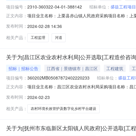
项目编号：
2310-360322-04-01-388142
招标单位：
盛益工程项目
项目业主名称：上栗县赤山镇人民政府采购项目名称：上栗县赤山
正文内容：
3603220145730612402280403项目规模：
发布时间：
2024-02-28 14:36
合同时间：15（个工作日）合同备案时间：5（个工作日
相关产品：
工程监理
河道
关于为[昌江区农业农村水利局]公开选取[工程造价咨询
招标｜招标公告
江西省｜景德镇市｜昌江区
工程建筑
工
项目编号：
360202MB05087872402220233
招标单位：
盛益工程
项目业主名称：昌江区农业农村水利局采购项目名称：昌
正文内容：
360202MB05087872402220233项目规模：投资额
发布时间：
2024-02-23
护及数字化乡村平台建设项目进行结算审计洽谈时间：3（
相关产品：
农村环境长效管护及数字化乡村平台建设
关于为[抚州市东临新区太阳镇人民政府]公开选取[工