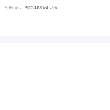
有限公司截止报名时
相关产品：
沟渠改造及路面硬化工程
NEW
HOT
5折起
暂时没有搜索结果…