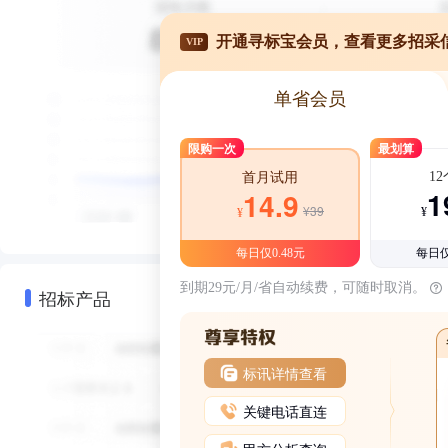
开通寻标宝会员，查看更多招采
VIP
单省会员
限购一次
最划算
1
首月试用
1
14.9
¥39
¥
¥
每日仅0.48元
每日仅
到期29元/月/省自动续费，可随时取消。
招标产品
标讯详情查看
关键电话直连