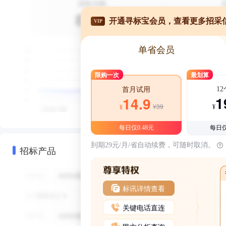
开通寻标宝会员，查看更多招采
VIP
单省会员
限购一次
最划算
1
首月试用
1
14.9
¥39
¥
¥
每日仅0.48元
每日仅
到期29元/月/省自动续费，可随时取消。
招标产品
标讯详情查看
关键电话直连