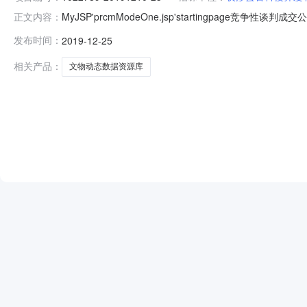
MyJSP'prcmModeOne.jsp'startingp
正文内容：
前期详细需求任务书竞争性谈判采购项目于2019年12
发布时间：
2019-12-25
省文物动态数据资源库项目建设前期详细需求任务书预算金额：2
相关产品：
文物动态数据资源库