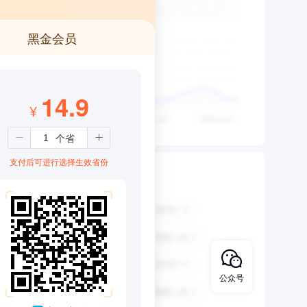
黑金会员
14.9
¥
支付后可进行选择生效省份
公众号