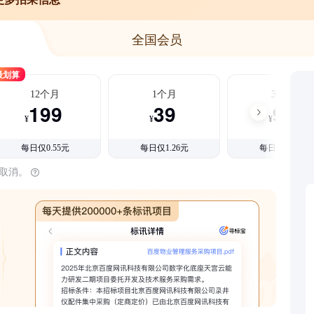
全国会员
最划算
12个月
1个月
3个月
199
39
99
¥
¥
¥
每日仅0.55元
每日仅1.26元
每日仅1.08元
时取消。