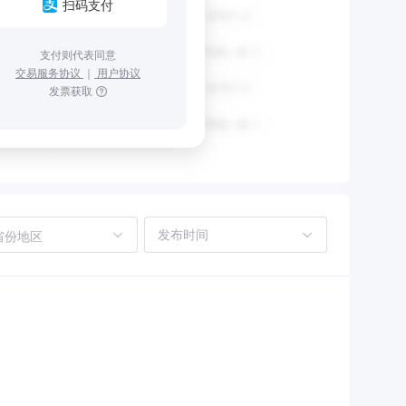
扫码支付
支付则代表同意
交易服务协议
｜
用户协议
发票获取
省份地区