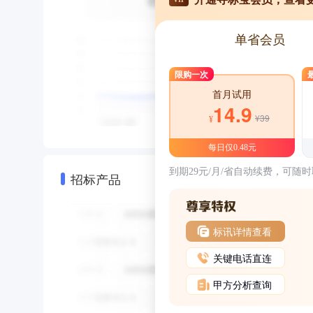
单省会员
限购一次
首月试用
14.9
¥39
¥
每日仅0.48元
到期29元/月/省自动续费，可随
招标产品
标讯详情查看
关键电话直连
甲方分析查询