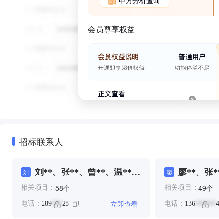
甲方分析查询
会员尊享权益
招标联系人
刘**、张**、曾**、温**、
廖**、张*
刘
廖
郑*、郑**
汪*、郭*、
个
个
58
49
相关项目：
相关项目：
立即查看
电话：
289
28
电话：
136
4
***
******