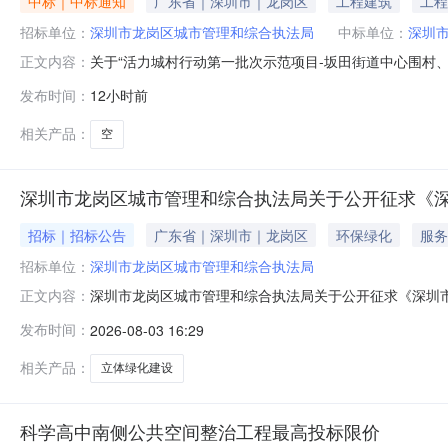
中标｜中标通知
广东省｜深圳市｜龙岗区
工程建筑
工程
招标单位：
深圳市龙岗区城市管理和综合执法局
中标单位：
深圳
关于“活力城村行动第一批次示范项目-坂田街道中心围村
正文内容：
坪岗村项目”施工总承包单位2026年第一季度履约不合格
发布时间：
12小时前
盖公司章的书面申诉文件及有效证明材料），逾期不予受理。
评价不合格公示请示
相关产品：
空
深圳市龙岗区城市管理和综合执法局关于公开征求《深
招标｜招标公告
广东省｜深圳市｜龙岗区
环保绿化
服务
招标单位：
深圳市龙岗区城市管理和综合执法局
深圳市龙岗区城市管理和综合执法局关于公开征求《深圳
正文内容：
会信用内容法规及其他规范性文件清理工作的函》要求，我
发布时间：
2026-08-03 16:29
程序第十一条【申报要求及资料】中“近3年内无不良信用
说明如下：一、征集时间2026年8月
相关产品：
立体绿化建设
科学高中南侧公共空间整治工程最高投标限价