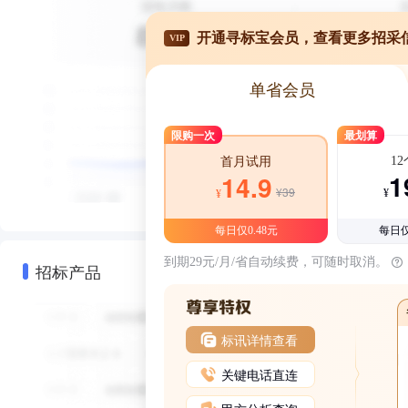
开通寻标宝会员，查看更多招采
VIP
单省会员
限购一次
最划算
1
首月试用
1
14.9
¥39
¥
¥
每日仅0.48元
每日仅
到期29元/月/省自动续费，可随时取消。
招标产品
标讯详情查看
关键电话直连