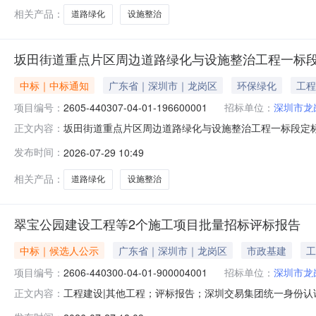
相关产品：
道路绿化
设施整治
坂田街道重点片区周边道路绿化与设施整治工程一标
中标｜中标通知
广东省｜深圳市｜龙岗区
环保绿化
工程
项目编号：
2605-440307-04-01-196600001
招标单位：
深圳市龙
坂田街道重点片区周边道路绿化与设施整治工程一标段定标结果公
正文内容：
施整治工程标段编号：2605-440307-04-01-1
发布时间：
2026-07-29 10:49
合执法局定标方法：直接票决定标时间：2026-07-2910:00
相关产品：
道路绿化
设施整治
翠宝公园建设工程等2个施工项目批量招标评标报告
中标｜候选人公示
广东省｜深圳市｜龙岗区
市政基建
工
项目编号：
2606-440300-04-01-900004001
招标单位：
深圳市龙
工程建设|其他工程；评标报告；深圳交易集团统一身份认
正文内容：
招标评标结束时间：2026-07-2718:00:00翠宝公园建