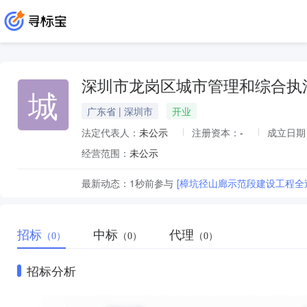
深圳市龙岗区城市管理和综合执
城
广东省 | 深圳市
开业
法定代表人：
未公示
注册资本：
-
成立日期
经营范围：
未公示
最新动态：
1秒前
参与
[樟坑径山廊示范段建设工程全
招标
中标
代理
（0）
（0）
（0）
招标分析