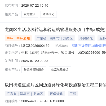
目编号：2605-440307-04-01-940463001招标项
发布时间：
2026-07-22 10:40
片区周边道路绿化与设施整治工程招标方式：公开招标工
相关产品：
设施整治
道路绿化
龙岗区生活垃圾转运和转运站管理服务项目中标(成交
中标｜中标通知
广东省｜深圳市｜龙岗区
环保绿化
服务
项目编号：
LGCG2026000159
招标单位：
深圳市龙岗区城市管理
中标（成交）结果公告一、项目编号：LGCG202600
正文内容：
司供应商地址：深圳市龙岗区坪地街道中心社区埔仔路22号A
发布时间：
2026-07-20 20:33
运和转运站管理服务详见招标文件详见招标文件详见招标
六、代理服务收费标准及
相关产品：
转运站管理服务
生活垃圾转运
坂田街道重点片区周边道路绿化与设施整治工程二标
广东省｜深圳市｜龙岗区
环保绿化
工程
项目编号：
2605-440307-04-01-196600