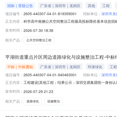
招标｜答疑公告
广东省｜深圳市｜龙岗区
其他
工程
项目编号：
2605-440307-04-01-819359001
招标单位：
深圳市龙
科学高中南侧公共空间整治工程最高投标限价基本信息招标项目编号：
正文内容：
04-01-819359001001标段名称：科学高中南侧
发布时间：
2026-07-30 18:38
投标报价上限为公示最高投标限价净下浮5%，即1240.2889
相关产品：
公共空间整治工程
平湖街道重点片区周边道路绿化与设施整治工程-中标
中标｜中标通知
广东省｜深圳市｜龙岗区
环保绿化
工程
项目编号：
2605-440307-04-01-940463001
招标单位：
深圳市龙
工程建设|其他工程；结果公示；深圳交易集团统一身份
正文内容：
设施整治工程价款形式代码：金额中标金额：1155659
发布时间：
2026-07-29 21:23
整治工程中标结果公示基本信息招标项目编号：2605-44030
相关产品：
道路绿化
设施整治