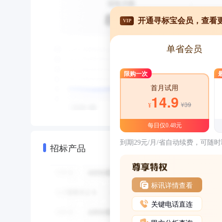
开通寻标宝会员，查看
VIP
单省会员
限购一次
首月试用
14.9
¥39
¥
每日仅0.48元
到期29元/月/省自动续费，可随
招标产品
标讯详情查看
关键电话直连