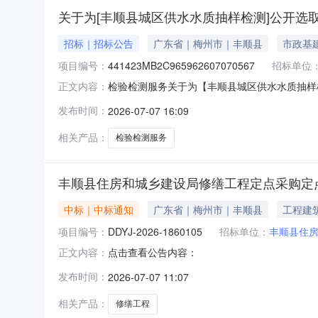
关于为[丰顺县城区供水水质抽样检测]公开选取
招标｜招标公告
广东省｜梅州市｜丰顺县
市政基
项目编号：
441423MB2C965962607070567
招标单位
检验检测服务关于为【丰顺县城区供水水质抽样检测
正文内容：
验检测服务中介服务机构，现将相关事项公告如
发布时间：
2026-07-07 16:09
采购）投资审批项目否采购项目编码441423MB
知》（粤
相关产品：
检验检测服务
丰顺县住房和城乡建设局修缮工程定点采购定
中标｜中标通知
广东省｜梅州市｜丰顺县
工程建
项目编号：
DDYJ-2026-1860105
招标单位：
丰顺县住
点击查看公告内容：
正文内容：
发布时间：
2026-07-07 11:07
相关产品：
修缮工程