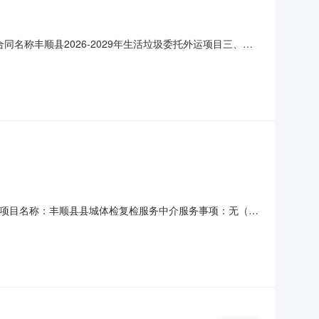
二、合同名称丰顺县2026-2029年生活垃圾委托外运项目三、项
)：丰顺县住房和城乡建设局地址：广东省梅州市丰顺县汤坑镇城南开
汤坑镇邓屋村五斗种联系
88采购项目名称：丰顺县县城体检复检服务中介服务事项：无（属
果应用报告》《问题整治评估一览表》《纳入县城建设项目库
项目：否投资审批项目编码：项目规模：其他中介机构要求：