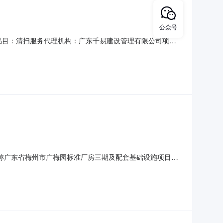
公众号
00采购品目：清扫服务代理机构：广东千易建设管理有限公司项目
委托外运项目三、采购结果合同包1(丰顺县2026-2029年生活
红狮路污水处理厂51,435,
称广东省梅州市广梅园标准厂房三期及配套基础设施项目
梅州市城市规划设计院有限公司（脱敏）.pdf广东鸿宇建筑与
限公司9144140045675616492广东鸿宇建筑与工