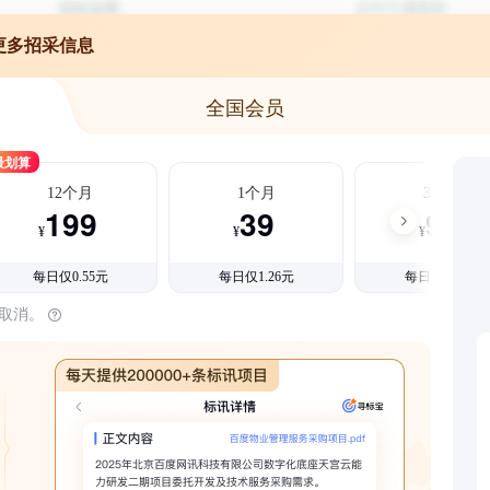
更多招采信息
全国会员
最划算
12个月
1个月
3个月
199
39
99
¥
¥
¥
每日仅0.55元
每日仅1.26元
每日仅1.08元
时取消。