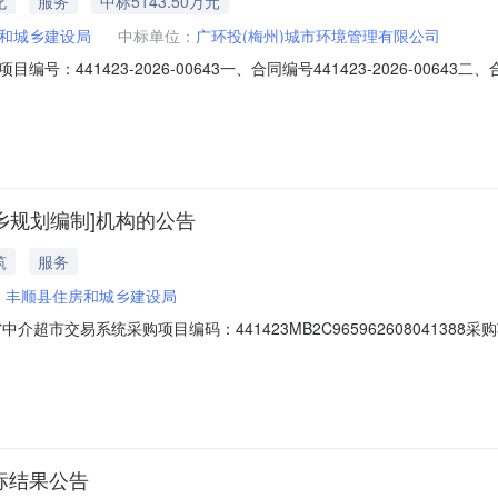
化
服务
中标5143.50万元
和城乡建设局
中标单位：
广环投(梅州)城市环境管理有限公司
441423-2026-00643一、合同编号441423-2026-00643
名称丰顺县2026-2029年生活垃圾委托外运项目五、合同主体采购人(甲方
76供应商(乙方)：广环投（梅州）城市环境管理有限公司地址：梅州市丰顺县
乡规划编制]机构的公告
筑
服务
：
丰顺县住房和城乡建设局
超市交易系统采购项目编码：441423MB2C9659626080413
开展丰顺县县城复检工作，形成“一报告+一表+一清单”（《县城体检成
书不一致，以采购需求书为准）业主单位咨询电话：6610977投资审批
中标结果公告