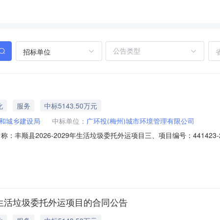
招标单位
化
服务
中标5143.50万元
和城乡建设局
中标单位：
广环投(梅州)城市环境管理有限公司
同名称：丰顺县2026-2029年生活垃圾委托外运项目三、项目编号：441423-2
县住房和城乡建设局地址：广东省梅州市丰顺县汤坑镇城南开发区顺和路51号
汤坑镇邓屋村五斗种联系方式：13760851335六、合同主要信息主要标
9年生活垃圾委托外运项目的合同公告