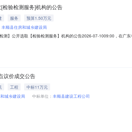
[检验检测服务]机构的公告
建
服务
预算1.50万元
：
丰顺县住房和城乡建设局
】公开选取【检验检测服务】机构的公告2026-07-1009:00，
下：项目业主丰顺县住房和城乡建设局采购项目名称丰顺县城区供水水质
2C965962607070567项目规模其他项目规模说明按照《广东省住房
点议价成交公告
筑
工程
中标11万元
房和城乡建设局
中标单位：
丰顺县建设工程公司