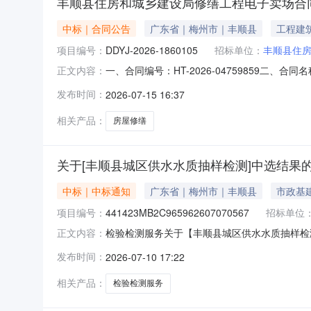
丰顺县住房和城乡建设局修缮工程电子卖场合
中标｜合同公告
广东省｜梅州市｜丰顺县
工程建
项目编号：
DDYJ-2026-1860105
招标单位：
丰顺县住
一、合同编号：HT-2026-04759859二、
正文内容：
修缮工程定点采购五、合同主体采购人（甲方）：丰
发布时间：
2026-07-15 16:37
丰顺县建设工程公司地址：丰顺县汤坑镇顺和路住
相关产品：
房屋修缮
关于[丰顺县城区供水水质抽样检测]中选结果
中标｜中标通知
广东省｜梅州市｜丰顺县
市政基
项目编号：
441423MB2C965962607070567
招标单位
检验检测服务关于【丰顺县城区供水水质抽样检测】
正文内容：
服务机构，现将中选结果相关事项公告如下：项
发布时间：
2026-07-10 17:22
目编码：441423MB2C965962607070567
相关产品：
检验检测服务