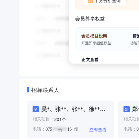
甲方分析查询
会员尊享权益
招标联系人
吴*、张**、张**、徐**、
郑
吴
郑
朱**、朱**、杜**、杜
个
201
相关项目：
相关项
****、罗**、赖**、郑**、
陈**
立即查看
电话：
075
16
电话：
0
*******