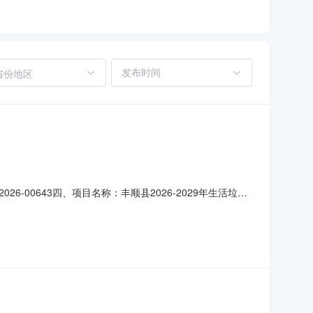
省份地区
026-00643四、项目名称：丰顺县2026-2029年生活垃圾
联系方式：0753-6610976供应商（乙方）：广环投
的名称：丰顺县2026-20