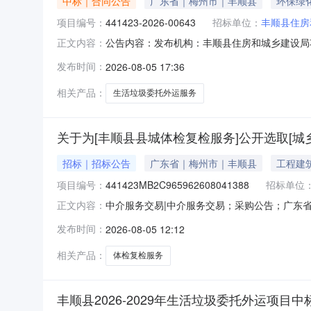
中标｜合同公告
广东省｜梅州市｜丰顺县
环保绿
项目编号：
441423-2026-00643
招标单位：
丰顺县住房
公告内容：发布机构：丰顺县住房和城乡建设局项目编号：
正文内容：
目编号441423-2026-00643四、项目
发布时间：
2026-08-05 17:36
发区顺和路51号联系方式：0753-66109
相关产品：
生活垃圾委托外运服务
关于为[丰顺县县城体检复检服务]公开选取[城
招标｜招标公告
广东省｜梅州市｜丰顺县
工程建
项目编号：
441423MB2C965962608041388
招标单位
中介服务交易|中介服务交易；采购公告；广东省中介
正文内容：
于非行政管理的中介服务项目采购）服务内容：
发布时间：
2026-08-05 12:12
的项目清单》）。（如果本栏目内容与采购需求
资质（资格）要
相关产品：
体检复检服务
丰顺县2026-2029年生活垃圾委托外运项目