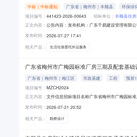
中标｜中标通知
广东省｜梅州市｜丰顺县
环保绿
项目编号：
441423-2026-00643
招标单位：
丰顺县住房
公告内容：发布机构：广东千易建设管理有限公司采购
正文内容：
经办人：陈文凤项目负责人：吴利芹一、项目编号：44
发布时间：
2026-07-27 17:41
垃圾委托外运项目):供应商名称供应商地址中标
相关产品：
生活垃圾委托外运服务
广东省梅州市广梅园标准厂房三期及配套基础
广东省｜梅州市｜梅江区
市政基建
工程
预算1
项目编号：
MZCH2024
文件信息招标项目名称广东省梅州市广梅园标准
正文内容：
（滨江中心南侧平基）勘察设计性质正常文件发布人
发布时间：
2026-07-21 20:52
工程设计顾问有限公司（脱敏）.pdf珠海市规划设
程设计
相关产品：
勘察设计