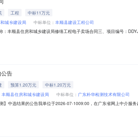
同
筑
工程
中标11万元
房和城乡建设局
中标单位：
丰顺县建设工程公司
合同名称：丰顺县住房和城乡建设局修缮工程电子卖场合同三、项目编号：DDYJ-
顺县住房和城乡建设局地址：广东省_梅州市_丰顺县汤坑镇城南开发区顺和
建局六楼联系方式：0753-6688529六、合同主要信息主要标的名
的公告
建
预算1.20万元
中标1.20万元
：
丰顺县住房和城乡建设局
中标单位：
广东朴华检测技术有限公司
中选结果的公告我单位于2026-07-1009:00，在广东省网上中
目业主：丰顺县住房和城乡建设局采购项目名称：中介服务事项：无（属
选取中介时间：2026-07-1009:00服务金额：￥15,000.00元至￥12,0