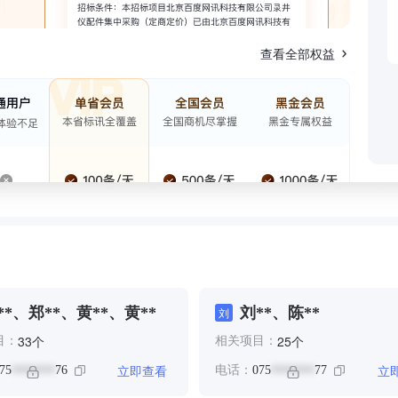
查看全部权益
**、郑**、黄**、黄**
刘**、陈**
刘
个
个
33
25
目：
相关项目：
立即查看
立
75
76
电话：
075
77
*******
*******