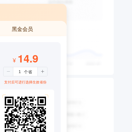
黑金会员
14.9
¥
支付后可进行选择生效省份