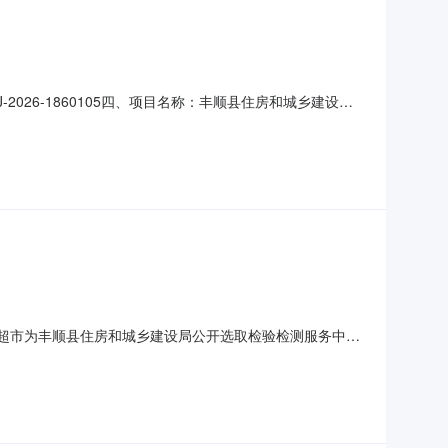
2026-1860105四、项目名称：丰顺县住房和城乡建设局
路51号联系方式：0753-6188344供应商（乙方）：
称：房屋修缮规格型号（或服务要求）：详见合同主要标
介服务超市为丰顺县住房和城乡建设局公开选取检验检测服务中介
于非行政管理的中介服务项目采购）投资审批项目否采购项
00.00元金额说明：各服务单位根据行业收费