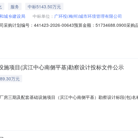
化
服务
中标5143.50万元
和城乡建设局
中标单位：
广环投(梅州)城市环境管理有限公司
计划编号：441423-2026-00643预算金额：51734688.09
1423-2026-00643二、项目名称：丰顺县2026-2029年生活垃圾
（成交）金额广环投（梅州）城市环境管理有限公司广东省梅州市丰顺县汤南镇
设施项目(滨江中心南侧平基)勘察设计投标文件公示
89.30万元
厂房三期及配套基础设施项目（滨江中心南侧平基）勘察设计标段(包)名
广东硕达项目管理有限公司文件发布时间2026-07-21投标人信息：
计研究院（脱敏）.pdf序号投标人名称投标人代码附件1梅州市城市规划设计院有