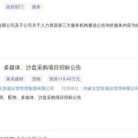
政府部门
服务
有限公司及子公司关于人力资源第三方服务机构遴选公告询价服务内容为
务项目公开开展遴选工作，面向社会诚邀具备相应资质的服务机构参与报
源服务项目。2.项目地点：鄂尔多斯市东胜区。3.服务期限：三年，合
、多媒体、沙盘采购项目招标公告
家具建材
货物
预算119.40万元
区房屋运营管理集团有限公司
代理单位：
内蒙古宏欣项目管理有限公
具、配饰、多媒体、沙盘采购项目招标公告