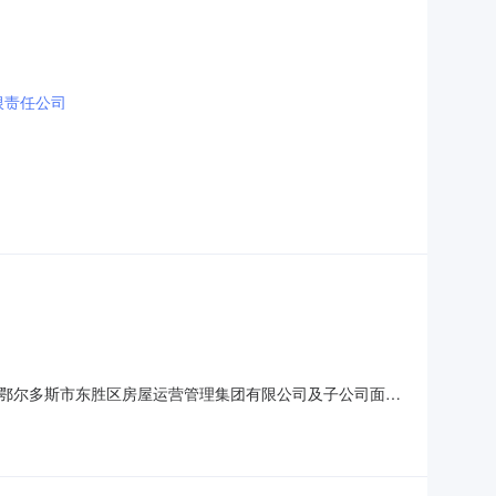
限责任公司
鄂尔多斯市东胜区房屋运营管理集团有限公司及子公司面向
及工程审计公司评比结果前五名入围单位予以公示：造价咨
限责任公司4、内蒙古智丰项目管理有限公司5、内蒙古学苑