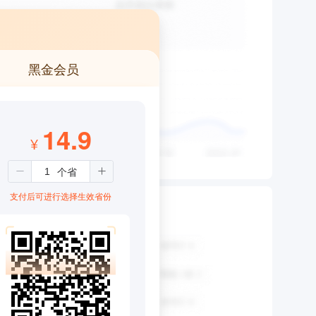
黑金会员
14.9
¥
支付后可进行选择生效省份