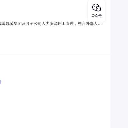
公众号
统筹规范集团及各子公司人力资源用工管理，整合外部人力
价，择优确定合作服务单位。一、项目概况1.项目名称：鄂
同根据服务情况一年一签。4.是否接受联合体报价：不接
司