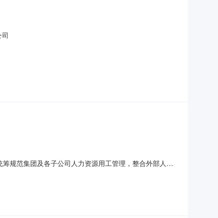
公司
统筹规范集团及各子公司人力资源用工管理，整合外部人力
机构参与报价，择优确定合作服务单位。一、项目概况1.项
年，合同根据服务情况一年一签。4.是否接受联合体报价：