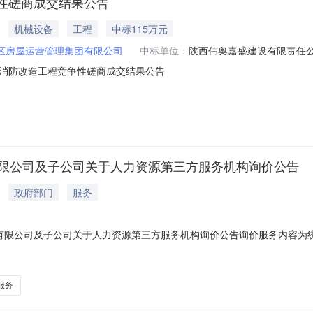
性磋商成交结果公告
机械设备
工程
中标115万元
区房屋运营管理集团有限公司
中标单位：
陕西伟奥嘉盛建设有限责任
消防改造工程竞争性磋商成交结果公告
有限公司及子公司关于人力资源第三方服务机构询价公告
政府部门
服务
有限公司及子公司关于人力资源第三方服务机构询价公告询价服务内容为
委托招聘服务项目公开开展询价工作，面向社会诚邀具备相应资质的服务
公司人力资源服务项目2.项目地点：鄂尔多斯市东胜区3.服务期限：三
服务