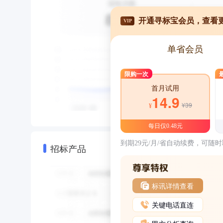
开通寻标宝会员，查看
VIP
单省会员
限购一次
首月试用
14.9
¥39
¥
每日仅0.48元
到期29元/月/省自动续费，可随
招标产品
标讯详情查看
关键电话直连