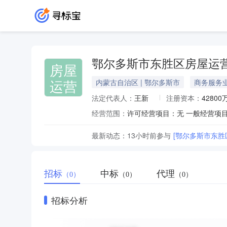
鄂尔多斯市东胜区房屋运
房屋
运营
内蒙古自治区 | 鄂尔多斯市
商务服务
法定代表人：
王新
注册资本：
42800
经营范围：
最新动态：
13小时前
参与
[鄂尔多斯市东胜
招标
中标
代理
（0）
（0）
（0）
招标分析