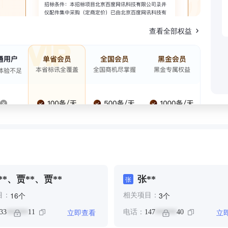
查看全部权益
**、贾**、贾**
张**
张
个
个
16
3
目：
相关项目：
立即查看
立
33
11
电话：
147
40
******
******