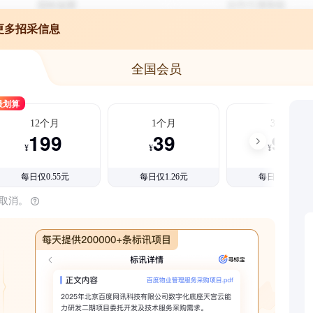
更多招采信息
全国会员
最划算
12个月
1个月
3个月
199
39
99
¥
¥
¥
每日仅0.55元
每日仅1.26元
每日仅1.08元
时取消。