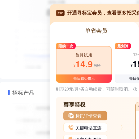
开通寻标宝会员，查看更多招采
VIP
单省会员
限购一次
最划算
1
首月试用
1
14.9
¥39
¥
¥
每日仅0.48元
每日仅
到期29元/月/省自动续费，可随时取消。
招标产品
标讯详情查看
关键电话直连