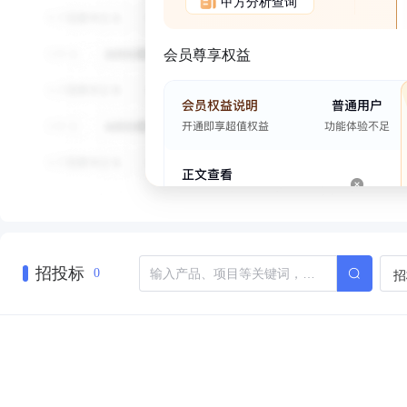
甲方分析查询
会员尊享权益
招投标
招
0