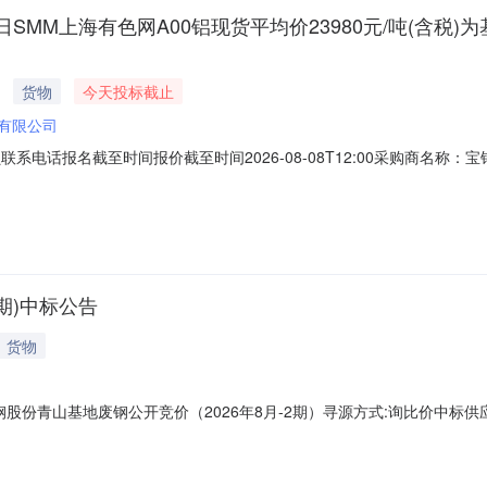
日SMM上海有色网A00铝现货平均价23980元/吨(含税)
货物
今天投标截止
有限公司
采购员联系电话报名截至时间报价截至时间2026-08-08T12:00采购商
外购3系再生铝锭3系再生锭70.0TON2026-08-12询价条款一、交
限价类别：数量不定、价格定。价格条款：CFR，合同结算价格基准为2026
期)中标公告
货物
份青山基地废钢公开竞价（2026年8月-2期）寻源方式:询比价中标供应商: