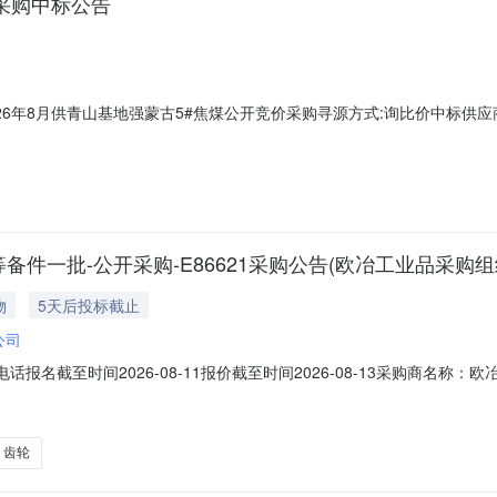
价采购中标公告
年8月供青山基地强蒙古5#焦煤公开竞价采购寻源方式:询比价中标供应商:未公
件一批-公开采购-E86621采购公告(欧冶工业品采购组
物
5天后投标截止
公司
系电话报名截至时间2026-08-11报价截至时间2026-08-13采购商
速机齿轮变速箱;型号规格：XWED7.5-95-187-7.5Kw-4P齿轮材质:S
市武进武南变速机械有限公司;制造号:10235PBP;2.0set202
齿轮