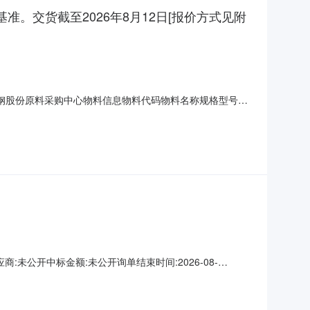
为基准。交货截至2026年8月12日[报价方式见附
名称：宝钢股份原料采购中心物料信息物料代码物料名称规格型号品
货地址：河南省三门峡市陕州区三门峡市陕州区宝武铝业二、保证金
年8月10日-8月12日SMM上海有
未公开中标金额:未公开询单结束时间:2026-08-