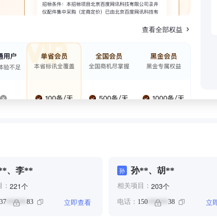
查看全部权益
**、李**
孙**、胡**
孙
个
个
221
203
目：
相关项目：
立即查看
立
37
83
电话：
150
38
******
******