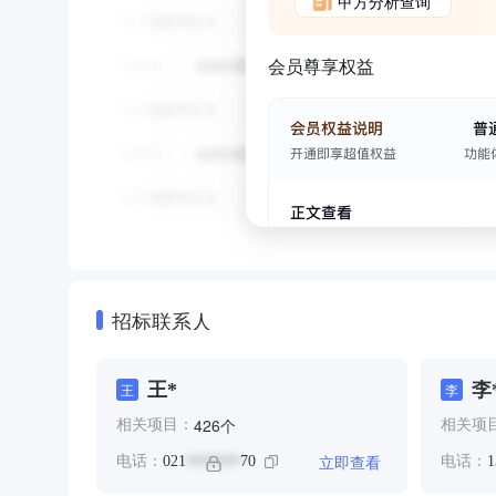
甲方分析查询
会员尊享权益
招标联系人
王*
李
王
李
个
426
相关项目：
相关项
立即查看
电话：
021
70
电话：
1
*******