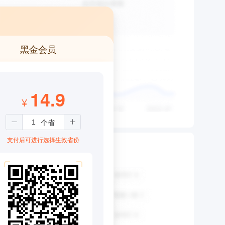
黑金会员
14.9
¥
支付后可进行选择生效省份