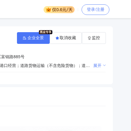
登录/注册
企业全景
取消收藏
监控
富锦路885号
许可项目：危险化学品生产；危险化学品经营；危险废物经营；发电业务、输电业务、供（配）电业务；港口经营；道路货物运输（不含危险货物）；道路危险货物运输；特种设备制造；机动车检验检测服务。（依法须经批准的项目，经相关部门批准后方可开展经营活动，具体经营项目以相关部门批准文件或许可证件为准）一般项目：钢、铁冶炼；钢压延加工；常用有色金属冶炼；有色金属压延加工；煤炭及制品销售；金属矿石销售；金属材料销售；高品质特种钢铁材料销售；特种设备销售；再生资源销售；销售代理；技术服务、技术开发、技术咨询、技术交流、技术转让、技术推广；化工产品生产（不含许可类化工产品）；化工产品销售（不含许可类化工产品）；基础化学原料制造（不含危险化学品等许可类化学品的制造）；普通货物仓储服务（不含危险化学品等需许可审批的项目）；国内货物运输代理；国内集装箱货物运输代理；非居住房地产租赁；土地使用权租赁；机械设备租赁；运输设备租赁服务；船舶租赁；特种设备出租；绘图、计算及测量仪器制造；绘图、计算及测量仪器销售；企业管理咨询；环境保护监测；招投标代理服务；机动车修理和维护；货物进出口；技术进出口；进出口代理；金属废料和碎屑加工处理。（除依法须经批准的项目外，凭营业执照依法自主开展经营活动）
展开