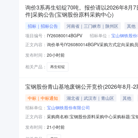
询价3系再生铝锭70吨。报价请以2026年8月7
件]采购公告(宝钢股份原料采购中心)
招标｜招标公告
河南省｜三门峡市｜陕州区
其他
项目编号：
IY26080014BGPV
招标单位：
宝山钢铁股份
询价单号IY26080014BGPV采购方式定向
正文内容：
牌采购数量计量单位要求交货期备注A5678974
发布时间：
20小时前
额度：0.0元三、商务条款：定价说明：湿公吨。
相关产品：
再生铝锭
宝钢股份青山基地废钢公开竞价(2026年8月-2
中标｜中标通知
湖北省｜武汉市｜青山区
其他
招标单位：
宝山钢铁股份有限公司
采购商名称:宝钢股份原料采购中心采购标题:宝钢股
正文内容：
0715:47更多咨询请点击：
发布时间：
21小时前