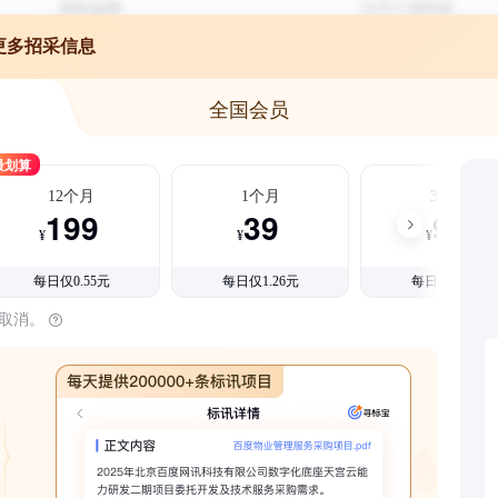
更多招采信息
全国会员
最划算
12个月
1个月
3个月
199
39
99
¥
¥
¥
每日仅0.55元
每日仅1.26元
每日仅1.08元
时取消。