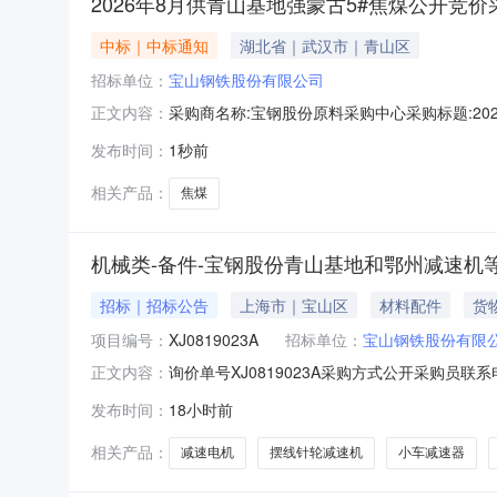
2026年8月供青山基地强蒙古5#焦煤公开竞
中标｜中标通知
湖北省｜武汉市｜青山区
招标单位：
宝山钢铁股份有限公司
采购商名称:宝钢股份原料采购中心采购标题:2026
正文内容：
更多咨询请点击：
发布时间：
1秒前
相关产品：
焦煤
机械类-备件-宝钢股份青山基地和鄂州减速机等备
招标｜招标公告
上海市｜宝山区
材料配件
货
项目编号：
XJ0819023A
招标单位：
宝山钢铁股份有限
询价单号XJ0819023A采购方式公开采购员联
正文内容：
采购数量计量单位要求交货期备注C5664668摆线针轮减
发布时间：
18小时前
比:187;外形尺寸:中心高:290mm;原制造商:常州
相关产品：
减速电机
摆线针轮减速机
小车减速器