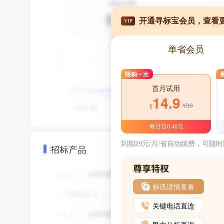
开通寻标宝会员，查看
VIP
单省会员
限购一次
首月试用
14.9
¥39
¥
每日仅0.48元
到期29元/月/省自动续费，可随
招标产品
标讯详情查看
关键电话直连