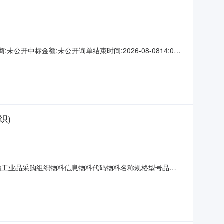
开中标金额:未公开询单结束时间:2026-08-0814:06
织)
名称：欧冶工业品采购组织物料信息物料代码物料名称规格型号品牌
TAINLESSSTEEL;齿轮精度等级:6;输入轴直径:100;速