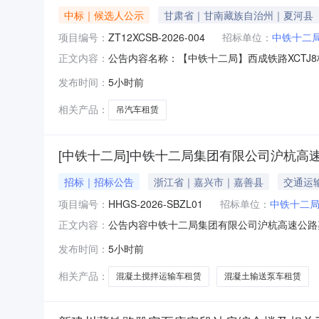
中标｜候选人公示
甘肃省｜甘南藏族自治州｜夏河县
项目编号：
ZT12XCSB-2026-004
招标单位：
中铁十二
公告内容名称：【中铁十二局】西成铁路XCTJ8标
正文内容：
团有限公司西成铁路XCTJ8标项目经理部携吊汽车
发布时间：
5小时前
招标、评标工作已经结束(招标编号:ZT12XC
相关产品：
吊汽车租赁
[中铁十二局]中铁十二局集团有限公司沪杭高
招标｜招标公告
浙江省｜嘉兴市｜嘉善县
交通运
项目编号：
HHGS-2026-SBZL01
招标单位：
中铁十二
公告内容中铁十二局集团有限公司沪杭高速公路嘉善
正文内容：
招标条件中铁十二局集团有限公司沪杭高速公路
发布时间：
5小时前
实，已具备招标条件。本项目招标人为中铁十二
车租赁进行公开招标。2
相关产品：
混凝土搅拌运输车租赁
混凝土输送泵车租赁