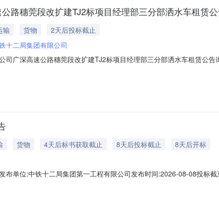
速公路穗莞段改扩建TJ2标项目经理部三分部洒水车租赁公
运输
货物
2天后投标截止
铁十二局集团有限公司
深高速公路穗莞段改扩建TJ2标项目经理部三分部洒水车租赁公告询价编号：X
理部三分部发布时间：2026-08-0808:14:32报价截止时间：2026-08
告
输
货物
4天后标书获取截止
8天后投标截止
8天后开标
:中铁十二局集团第一工程有限公司发布时间:2026-08-08投标截至时间:2
20〕660号、皖发改铁建函〔2020〕471号、皖发改铁建函〔2021〕12
皖江城际六庆铁路股份有限公司，代建单位为中国铁路上海局集团有限公司