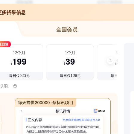
更多招采信息
全国会员
最划算
12个月
1个月
3个月
199
39
99
¥
¥
¥
每日仅0.55元
每日仅1.26元
每日仅1.08元
时取消。