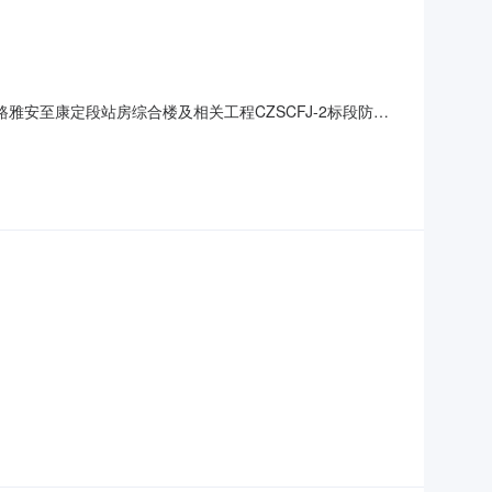
雅安至康定段站房综合楼及相关工程CZSCFJ-2标段防水
标结果如下：包件号包件名称中标人中标金额CR12-LDZ-
公司不公开