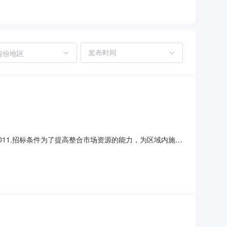
省份地区
6011.招标条件为了提高整合市场资源的能力，为区域内施工
次物资招标的招标人为中铁十二局集团有限公司空港车辆段
范围为空港车辆段安置区住宅地块，红线范围内用地面积