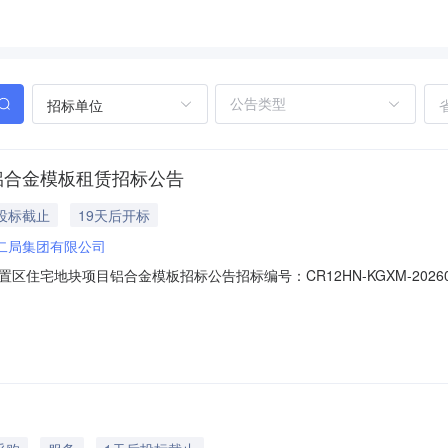
招标单位
铝合金模板租赁招标公告
投标截止
19天后开标
二局集团有限公司
住宅地块项目铝合金模板招标公告招标编号：CR12HN-KGXM-202
源达到最优价格和服务的原则，进一步降低租赁成本，提高租赁效率，本
的铝合金模板进行公开招标。2.项目概况与招标内容2.1项目概况本工程