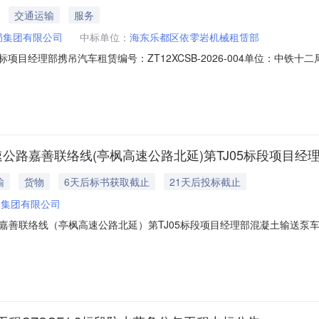
交通运输
服务
局集团有限公司
中标单位：
海东乐都区依雯岩机械租赁部
项目经理部携吊汽车租赁编号：ZT12XCSB-2026-004单位：中铁
租赁评标结果公示招标编号：ZT12XCSB-2026-004各投标人:中铁
SB-2026-004)，评标委员会根据相关法律、法规的规定和竞谈文件载明
速公路嘉善联络线(亭枫高速公路北延)第TJ05标段项目
输
货物
6天后标书获取截止
21天后投标截止
局集团有限公司
联络线（亭枫高速公路北延）第TJ05标段项目经理部混凝土输送泵车、搅拌运
嘉善联络线（亭枫高速公路北延）第TJ05标段已批复，项目建设单位为
局集团有限公司沪杭高速公路嘉善联络线（亭枫高速公路北延）第TJ05