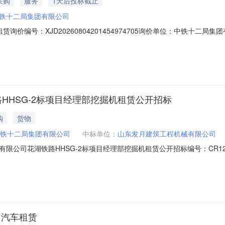
采购
服务
1天后投标截止
铁十二局集团有限公司
价编号：XJD20260804201454974705询价单位：中铁十二局集
截止时间：2026-08-0923:59:59
HHSG-2标项目经理部挖掘机租赁公开招标
购
货物
铁十二局集团有限公司
中标单位：
山东发月建筑工程机械有限公司
司花湖铁路HHSG-2标项目经理部挖掘机租赁公开招标编号：CR12G-20
限公司花湖铁路HHSG-2标项目经理部挖掘机租赁招标纪要2026年8月7
会议内容纪要如下：一、招标标的物本次招标标的物为履带式挖掘机，租
吊汽车租赁