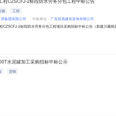
CZSCFJ-2标段防水劳务分包工程中标公告
运输
工程
二局集团有限公司
中标单位：
广东煜鼎建筑装饰有限公司
CZSCFJ-2标段防水劳务分包工程项目采购招标中标公告（新建川藏铁路
路CZSCFJ-2标段项目部)的招标工作已圆满结束，经评标委员会评定。中
综合楼及相关工程CZSCFJ-2标段防水劳务分包工程广东煜鼎建筑装饰有限
00T水泥罐加工采购招标中标公示
输
货物