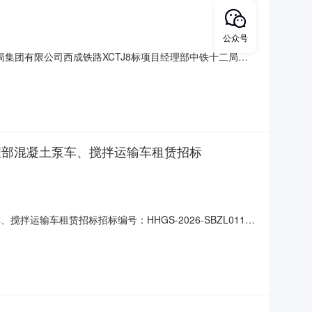
公众号
十二局集团有限公司西成铁路XCTJ8标项目经理部中铁十二局集
十二局集团有限公司西成铁路XCTJ8标项目经理部携吊汽车租赁
的评标办法完成了评标工作，现将评标结果
经理部混凝土泵车、搅拌运输车租赁招标
输车租赁招标招标编号：HHGS-2026-SBZL011.
嘉善县沪杭高速公路联络线投资开发有公司，项目资金已落
标段项目经理部，现对招标人所需混凝土输送泵车、搅拌运输