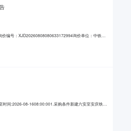
告
JD20260808080633172994询价单位：中铁十
-1011:00:00
026-08-1608:00:001.采购条件新建六安至安庆铁路
3号、皖发改铁建函〔2022〕306号、皖发改铁建〔2025〕
合肥铁路枢纽工程建设指挥部，建