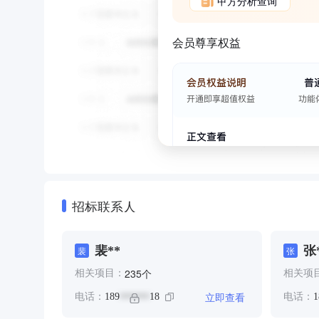
甲方分析查询
会员尊享权益
招标联系人
裴**
张
裴
张
个
235
相关项目：
相关项
立即查看
电话：
189
18
电话：
1
******