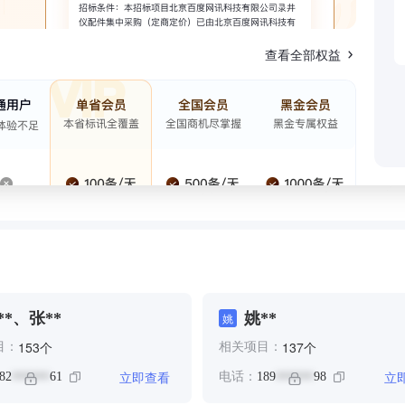
查看全部权益
**、张**
姚**
姚
个
个
153
137
目：
相关项目：
立即查看
立
82
61
电话：
189
98
******
******