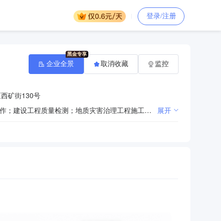
登录/注册
企业全景
取消收藏
监控
西矿街130号
许可项目：建设工程施工；建设工程设计；人防工程设计；建设工程勘察；房地产开发经营；对外劳务合作；建设工程质量检测；地质灾害治理工程施工；地质灾害危险性评估；地质灾害治理工程勘查；地质灾害治理工程设计；预应力混凝土铁路桥梁简支梁产品生产；爆破作业；公路管理与养护；特种设备制造；特种设备设计；特种设备安装改造修理；测绘服务；国土空间规划编制；建筑智能化系统设计。（依法须经批准的项目，经相关部门批准后方可开展经营活动，具体经营项目以相关部门批准文件或许可证件为准）一般项目：物业管理；劳务服务（不含劳务派遣）；技术服务、技术开发、技术咨询、技术交流、技术转让、技术推广；通用设备制造（不含特种设备制造）；普通机械设备安装服务；通用设备修理；专用设备修理；机械设备租赁；机械设备销售；高品质特种钢铁材料销售；汽车销售；货物进出口；园林绿化工程施工；工程管理服务；水泥制品制造；工程造价咨询业务；对外承包工程；消防技术服务；以自有资金从事投资活动；采购代理服务；建筑材料销售；建筑工程机械与设备租赁；砼结构构件制造；砼结构构件销售；金属结构制造；金属结构销售；生态恢复及生态保护服务；土地整治服务；市政设施管理；城市绿化管理；铁路运输辅助活动；交通设施维修；软件开发；软件销售；信息技术咨询服务；智能机器人的研发；大数据服务；信息系统集成服务；信息系统运行维护服务；人工智能基础软件开发。（除依法须经批准的项目外，凭营业执照依法自主开展经营活动）
展开