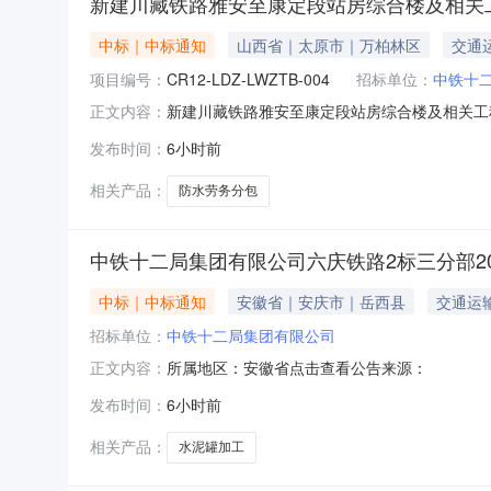
新建川藏铁路雅安至康定段站房综合楼及相关工程
中标｜中标通知
山西省｜太原市｜万柏林区
交通
项目编号：
CR12-LDZ-LWZTB-004
招标单位：
中铁十
新建川藏铁路雅安至康定段站房综合楼及相关工程
正文内容：
劳务分包工程)，(中铁十二局集团有限公司川藏铁
发布时间：
6小时前
LWZTB-004新建川藏铁路雅安至康定段站房
相关产品：
防水劳务分包
中铁十二局集团有限公司六庆铁路2标三分部2
中标｜中标通知
安徽省｜安庆市｜岳西县
交通运
招标单位：
中铁十二局集团有限公司
所属地区：安徽省点击查看公告来源：
正文内容：
发布时间：
6小时前
相关产品：
水泥罐加工