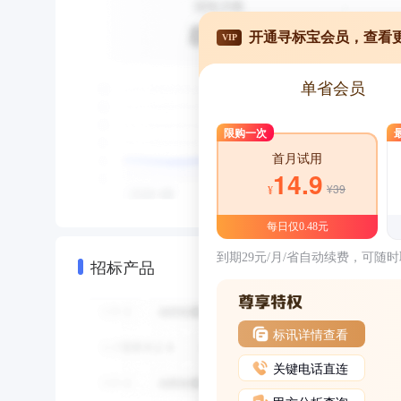
开通寻标宝会员，查看
VIP
单省会员
限购一次
首月试用
14.9
¥39
¥
每日仅0.48元
到期29元/月/省自动续费，可随
招标产品
标讯详情查看
关键电话直连