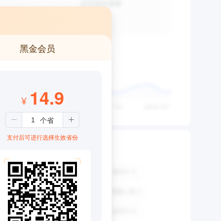
黑金会员
14.9
¥
支付后可进行选择生效省份