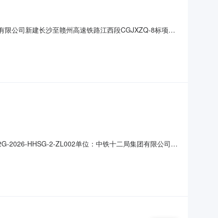
团有限公司新建长沙至赣州高速铁路江西段CGJXZQ-8标项目
26-HHSG-2-ZL002单位：中铁十二局集团有限公司花
日，中铁十二局集团有限公司花湖铁路HHSG-2标项目经理部
赁方式为月租。二、投标厂家及报价本次参与投标的厂家共