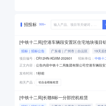
招投标
999+
[中铁十二局]空港车辆段安置区住宅地块项目
招标｜招标公告
广东省｜广州市｜白云区
19天后
项目编号：
CR12HN-KGXM-202601
招标单位：
中铁十
公告内容中铁十二局集团有限公司空港车辆段安置区
正文内容：
项目提供租赁服务和保障，遵循就近整合物资资
发布时间：
1秒前
安置区住宅地块项目经理部，对已具备招标条件
55115.56㎡，计容面积
相关产品：
铝合金模板租赁
[中铁十二局]长赣8标一分部挖机租赁