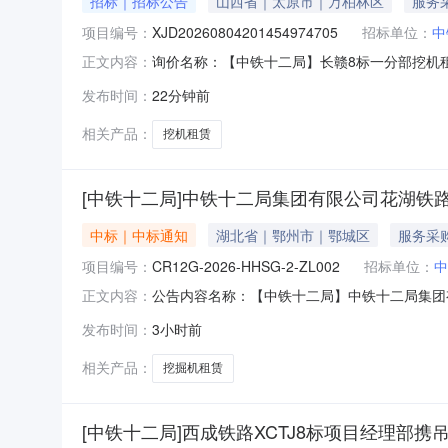
招标｜招标公告
山西省｜太原市｜万柏林区
服务
项目编号：
XJD20260804201454974705
招标单位：
中
询价名称：【中铁十二局】长赣8标一分部挖机租赁询
正文内容：
经理部一分部发布时间：2026-08-0814:55:32报价
发布时间：
22分钟前
相关产品：
挖机租赁
[中铁十二局]中铁十二局集团有限公司花湖铁路
中标｜中标通知
湖北省｜鄂州市｜鄂城区
服务采
项目编号：
CR12G-2026-HHSG-2-ZL002
招标单位：
中
公告内容名称：【中铁十二局】中铁十二局集团有限公
正文内容：
湖铁路HHSG-2标项目经理部中铁十二局集团有
发布时间：
3小时前
在会议室召开了挖掘机租赁招标评标会议。现将
有四
相关产品：
挖掘机租赁
[中铁十二局]西成铁路XCTJ8标项目经理部携