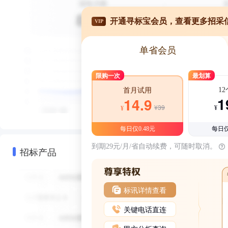
开通寻标宝会员，查看更多招采
VIP
单省会员
限购一次
最划算
1
首月试用
1
14.9
¥39
¥
¥
每日仅0.48元
每日仅
到期29元/月/省自动续费，可随时取消。
招标产品
标讯详情查看
关键电话直连