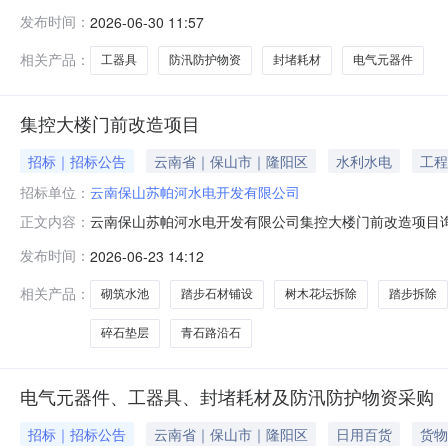
人排名：第一成交候选人：云南秦岩电力科技有限公司，报价
发布时间：
2026-06-30 11:57
元（含税）。第三成交候选人：云南强正电气工程有限责任公
关系人对公示结果有异
相关产品：
工器具
防汛防护物资
封堵耗材
电气元器件
集控大楼门前改造项目
招标｜招标公告
云南省｜保山市｜隆阳区
水利水电
工程
招标单位：
云南保山苏帕河水电开发有限公司
云南保山苏帕河水电开发有限公司集控大楼门前改造项目
正文内容：
项目概况（一）项目情况云南保山苏帕河水电开发有限公
发布时间：
2026-06-23 14:12
作。具体工作包括但不限于:铲除原有花台、树木、侧门
后增加16个停车位。（三）项目清单序号项目名
相关产品：
砌筑水池
踏步石材铺设
树木花坛拆除
踏步拆除
碎石垫层
青石路沿石
电气元器件、工器具、封堵耗材及防汛防护物资采购
招标｜招标公告
云南省｜保山市｜隆阳区
日用百货
货物