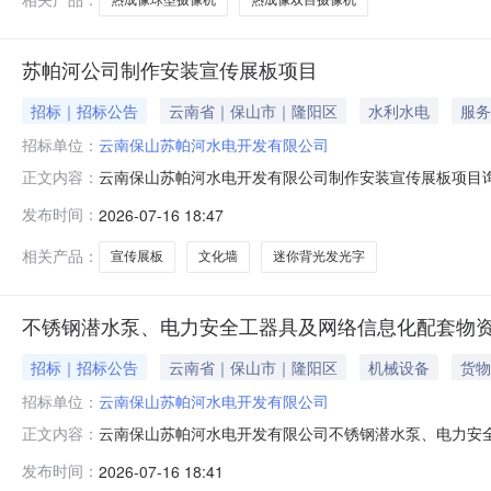
苏帕河公司制作安装宣传展板项目
招标｜招标公告
云南省｜保山市｜隆阳区
水利水电
服务
招标单位：
云南保山苏帕河水电开发有限公司
云南保山苏帕河水电开发有限公司制作安装宣传展板项目
正文内容：
开展，具体事项如下：一、项目概况（一）项目简介云南
发布时间：
2026-07-16 18:47
套安装灯光亮化设施。（二）项目内容要求负责本项目所
尺寸、样式要求进行展板制作安装。2.对部分墙
相关产品：
宣传展板
文化墙
迷你背光发光字
不锈钢潜水泵、电力安全工器具及网络信息化配套物
招标｜招标公告
云南省｜保山市｜隆阳区
机械设备
货物
招标单位：
云南保山苏帕河水电开发有限公司
云南保山苏帕河水电开发有限公司不锈钢潜水泵、电力安
正文内容：
络信息化配套物资一批，本次采购采用公开询比采购方式
发布时间：
2026-07-16 18:41
细：序号产品名称规格型号单位数量备注13M绝缘胶布黄色2000