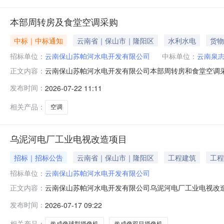
本部周转房及食堂空调采购
中标｜中标通知
云南省｜保山市｜隆阳区
水利水电
货物
招标单位：
云南保山苏帕河水电开发有限公司
中标单位：
云南泉
云南保山苏帕河水电开发有限公司本部周转房和食堂空调
正文内容：
成交候选人：云南泉志网络科技有限公司，报价：人民币15,
发布时间：
2026-07-22 11:11
交候选人：云南格原科技有限公司，报价：人民币21,700
向采购人反
相关产品：
空调
乌泥河电厂工业电视改造项目
招标｜招标公告
云南省｜保山市｜隆阳区
工程建筑
工程
招标单位：
云南保山苏帕河水电开发有限公司
云南保山苏帕河水电开发有限公司乌泥河电厂工业电视改
正文内容：
展，具体事项如下：一、项目情况（一）项目简介乌泥河
发布时间：
2026-07-17 09:22
较低，现场点位较少，特别是大坝区域点位已经无法满足
现场值守工作压力。（二）工作内容负责完成本项
相关产品：
热成像球型摄像机
热成像双目摄像机