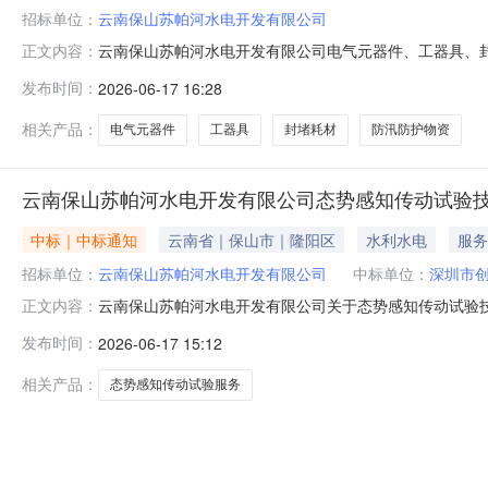
招标单位：
云南保山苏帕河水电开发有限公司
云南保山苏帕河水电开发有限公司电气元器件、工器具、
正文内容：
物资一批，本次采购采用公开询比采购方式组织实施，具
发布时间：
2026-06-17 16:28
号单位数量备注1塑料胶管合成橡胶25mm米100象达电厂2熔断器RT1
相关产品：
电气元器件
工器具
封堵耗材
防汛防护物资
云南保山苏帕河水电开发有限公司态势感知传动试验
中标｜中标通知
云南省｜保山市｜隆阳区
水利水电
服务
招标单位：
云南保山苏帕河水电开发有限公司
中标单位：
深圳市
云南保山苏帕河水电开发有限公司关于态势感知传动试验
正文内容：
选人排名：第一成交候选人：深圳市创和技术有限公司，报
发布时间：
2026-06-17 15:12
交候选人：北京昆仑联通科技发展股份有限公司，报价：人民
果有异议，可以向采购人反
相关产品：
态势感知传动试验服务