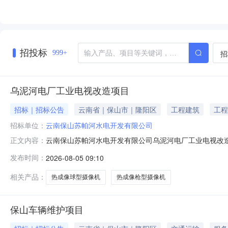
招投标
招
999+
乌泥河电厂工业电视改造项目
招标｜招标公告
云南省｜保山市｜隆阳区
工程建筑
工程
招标单位：
云南保山苏帕河水电开发有限公司
云南保山苏帕河水电开发有限公司乌泥河电厂工业电视改
正文内容：
展，具体事项如下：一、项目情况（一）项目简介乌泥河
发布时间：
2026-08-05 09:10
较低，现场点位较少，特别是大坝区域点位已经无法满足
现场值守工作压力。（二）工作内容负责完成本项
相关产品：
热成像球型摄像机
热成像枪型摄像机
保山车辆维护项目