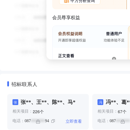
甲方分析查询
会员尊享权益
招标联系人
张**、王**、陈**、马*
冯**、葛*
张
冯
个
个
226
67
相关项目：
相关项目：
立即查看
电话：
087
94
电话：
087
*******
*******