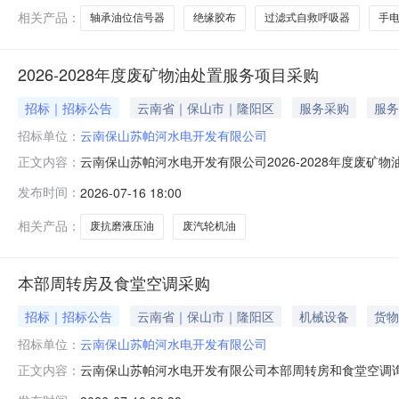
2000m
相关产品：
轴承油位信号器
绝缘胶布
过滤式自救呼吸器
手
2026-2028年度废矿物油处置服务项目采购
招标｜招标公告
云南省｜保山市｜隆阳区
服务采购
服务
招标单位：
云南保山苏帕河水电开发有限公司
云南保山苏帕河水电开发有限公司2026-2028年度废矿
正文内容：
年度废矿物油处置服务项目采购，本次采购采用公开询比（
发布时间：
2026-07-16 18:00
目内容本项目主要针对采购人生产、运维作业过程中产生
范收集、分类收纳、密
相关产品：
废抗磨液压油
废汽轮机油
本部周转房及食堂空调采购
招标｜招标公告
云南省｜保山市｜隆阳区
机械设备
货物
招标单位：
云南保山苏帕河水电开发有限公司
云南保山苏帕河水电开发有限公司本部周转房和食堂空调
正文内容：
如下：一、项目概况（一）采购内容序号产品名称规格型号单