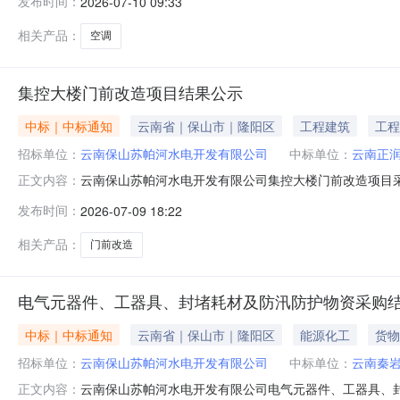
发布时间：
2026-07-10 09:33
空调运送至云南省保山市隆阳区四季风景东湖荷映苏帕河
执照，具有独立承担民事责任能力，
相关产品：
空调
集控大楼门前改造项目结果公示
中标｜中标通知
云南省｜保山市｜隆阳区
工程建筑
工程
招标单位：
云南保山苏帕河水电开发有限公司
中标单位：
云南正
云南保山苏帕河水电开发有限公司集控大楼门前改造项目
正文内容：
公司，报价：414,927.10元（含税），综合评分：86.
发布时间：
2026-07-09 18:22
选人：云南昊为建设集团有限公司，报价：500,819.65
相关产品：
门前改造
电气元器件、工器具、封堵耗材及防汛防护物资采购
中标｜中标通知
云南省｜保山市｜隆阳区
能源化工
货物
招标单位：
云南保山苏帕河水电开发有限公司
中标单位：
云南秦
云南保山苏帕河水电开发有限公司电气元器件、工器具、
正文内容：