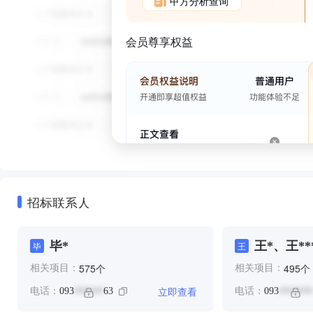
甲方分析查询
会员尊享权益
招标联系人
毕*
王*、王**
毕
王
***、王*
个
个
575
495
相关项目：
相关项目：
立即查看
电话：
093
63
电话：
093
******
*******