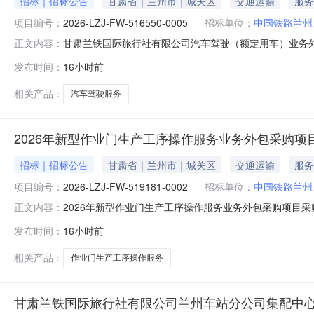
招标｜招标公告
甘肃省｜兰州市｜城关区
交通运输
服务
项目编号：
2026-LZJ-FW-516550-0005
招标单位：
中国铁路兰州
甘肃兰铁国际旅行社有限公司汽车驾驶（额定用车）业务
正文内容：
招标项目招标公告（招标编号：2026-LZJ-FW-516
发布时间：
16小时前
公开招标项目，招标人为兰州局集团公司甘肃兰铁国际旅行
范围包件号包件名称计
相关产品：
汽车驾驶服务
2026年新型作业门生产工序操作服务业务外包采购项
招标｜招标公告
甘肃省｜兰州市｜城关区
交通运输
服务
项目编号：
2026-LZJ-FW-519181-0002
招标单位：
中国铁路兰州
2026年新型作业门生产工序操作服务业务外包采购项目采
正文内容：
LZJ-FW-519181-0002）1．招标条件本招标
发布时间：
16小时前
路器材有限公司，招标项目资金来自自筹。该项目已具备招
（元）服务期限
相关产品：
作业门生产工序操作服务
甘肃兰铁国际旅行社有限公司兰州车站分公司集配中