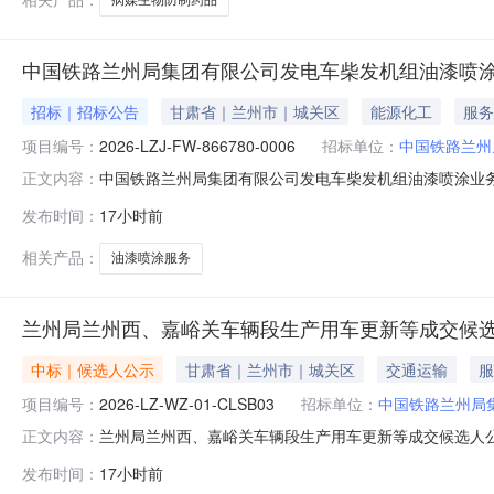
中国铁路兰州局集团有限公司发电车柴发机组油漆喷涂
招标｜招标公告
甘肃省｜兰州市｜城关区
能源化工
服务
项目编号：
2026-LZJ-FW-866780-0006
招标单位：
中国铁路兰州
中国铁路兰州局集团有限公司发电车柴发机组油漆喷涂业
正文内容：
编号：2026-LZJ-FW-866780-0006）1．
发布时间：
17小时前
段，招标项目资金已落实。该项目已具备招标条件，现进行
漆喷涂业务外包项目（
相关产品：
油漆喷涂服务
兰州局兰州西、嘉峪关车辆段生产用车更新等成交候
中标｜候选人公示
甘肃省｜兰州市｜城关区
交通运输
服
项目编号：
2026-LZ-WZ-01-CLSB03
招标单位：
中国铁路兰州局
兰州局兰州西、嘉峪关车辆段生产用车更新等成交候选人
正文内容：
局集团有限公司兰州局兰州西、嘉峪关车辆段生产用车更新
发布时间：
17小时前
WZ-01-CLSB03三、采购公告日期及媒体2026年7月23日至