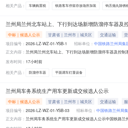
相关产品：
车辆购置税
铁路客车停留存放场所加装
钩舌抛丸除锈
兰州局兰州北车站上、下行到达场新增防溜停车器及
中标｜候选人公示
甘肃省｜兰州市｜城关区
交通运输
货
项目编号：
2026-LZ-WZ-01-YSB-1
招标单位：
中国铁路兰州局集
兰州局兰州北车站上、下行到达场新增防溜停车器及控制
正文内容：
目中标（成交）候选人公示中国铁路兰州局集团有限公司
发布时间：
17小时前
铁路兰州局集团有限公司运输部二、项目编号：2026-LZ-WZ-0
相关产品：
防溜停车器
平面调车灯显设备
兰州局车务系统生产用车更新成交候选人公示
中标｜候选人公示
甘肃省｜兰州市｜城关区
交通运输
服
项目编号：
2026-LZ-WZ-01-YSB-03
招标单位：
中国铁路兰州局
兰州局车务系统生产用车更新成交候选人公示中国铁路兰
正文内容：
生产用车更新项目中标（成交）候选人公示如下：一、采购人名称