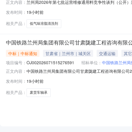
兰州局2026年第七批运营维修通用料竞争性谈判（公开
正文内容：
目名称：兰州局2026年第七批运营维修通用料竞争性谈判（公
发布时间：
19小时前
宜无四、凡对本次内容提出询问，请按以下方式联系1.代理
相关产品：
低气味溶脂清洗剂
中国铁路兰州局集团有限公司甘肃陇建工程咨询有限公司
中标｜中标通知
甘肃省｜兰州市｜城关区
交通运输
其它
项目编号：
OJ002026071515276591
招标单位：
中国铁路兰州局
中国铁路兰州局集团有限公司甘肃陇建工程咨询有限公司2
正文内容：
局集团有限公司甘肃陇建工程咨询有限公司2026年第30次
发布时间：
19小时前
为"OJ002026071515276591"的竞价项目结
OJ002026071515
相关产品：
废货车轴承