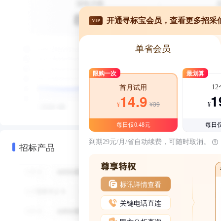
开通寻标宝会员，查看更多招采
VIP
单省会员
限购一次
最划算
1
首月试用
1
14.9
¥39
¥
¥
每日仅0.48元
每日仅
到期29元/月/省自动续费，可随时取消。
招标产品
标讯详情查看
关键电话直连