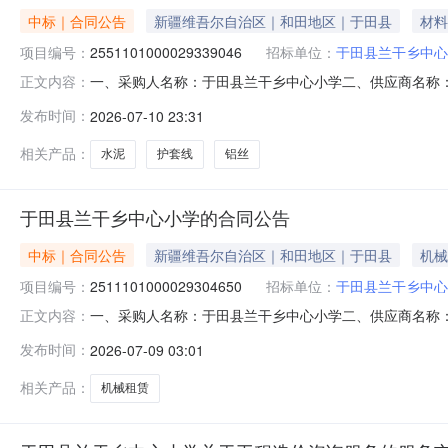
中标｜合同公告
新疆维吾尔自治区｜和田地区｜于田县
材料
项目编号：
2551101000029339046
招标单位：
于田县兰干乡中心
一、采购人名称：于田县兰干乡中心小学二、供应商名称：于田
正文内容：
五、合同编号：11N58197407B20267801六、合同内容
发布时间：
2026-07-10 23:31
接头无品牌无型号个12.005603水泥建筑模板插板，电线
相关产品：
水泥
护套线
铝丝
于田县兰干乡中心小学的合同公告
中标｜合同公告
新疆维吾尔自治区｜和田地区｜于田县
机械
项目编号：
2511101000029304650
招标单位：
于田县兰干乡中心
一、采购人名称：于田县兰干乡中心小学二、供应商名称
正文内容：
2511101000029304650五、合同编号：11N5819
发布时间：
2026-07-09 03:01
的基本概况：七、其它事项：详见附件中的合同文件八、联系
相关产品：
机械租赁