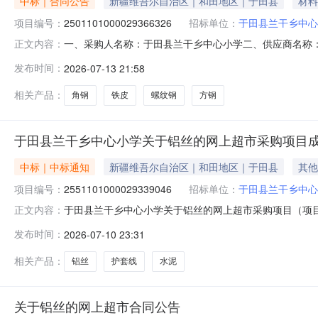
中标｜合同公告
新疆维吾尔自治区｜和田地区｜于田县
材料
项目编号：
2501101000029366326
招标单位：
于田县兰干乡中心
一、采购人名称：于田县兰干乡中心小学二、供应商名称
正文内容：
2501101000029366326五、合同编号：11N581
发布时间：
2026-07-13 21:58
85.004.63912金实乐-其它机电五金铁皮/方钢/角钢金实乐-
相关产品：
角钢
铁皮
螺纹钢
方钢
于田县兰干乡中心小学关于铝丝的网上超市采购项目
中标｜中标通知
新疆维吾尔自治区｜和田地区｜于田县
其他
项目编号：
2551101000029339046
招标单位：
于田县兰干乡中心
于田县兰干乡中心小学关于铝丝的网上超市采购项目（项目编号
正文内容：
关于铝丝的网上超市采购项目采购项目项目编号:255110100
发布时间：
2026-07-10 23:31
划编码:653226项目所在行政区划名称:新疆维吾尔自治
相关产品：
铝丝
护套线
水泥
关于铝丝的网上超市合同公告