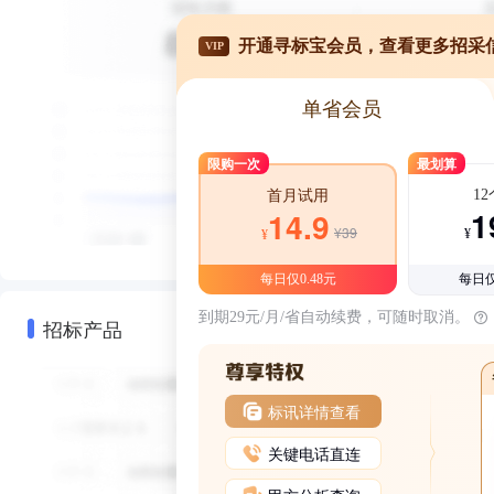
开通寻标宝会员，查看更多招采
VIP
单省会员
限购一次
最划算
1
首月试用
1
14.9
¥39
¥
¥
每日仅0.48元
每日仅
到期29元/月/省自动续费，可随时取消。
招标产品
标讯详情查看
关键电话直连