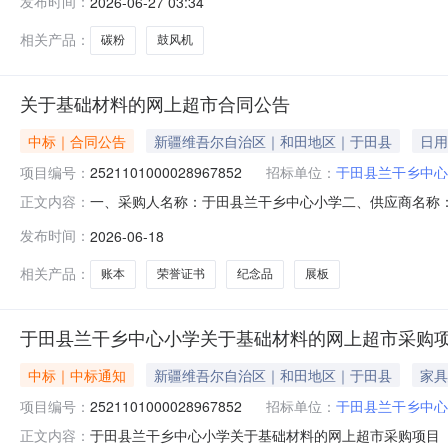
发布时间：
2026-06-27 03:34
在行政区划编码:653226项目所在行政区划名称:新疆
相关产品：
碳粉
鼓风机
关于基础材料的网上超市合同公告
中标｜合同公告
新疆维吾尔自治区｜和田地区｜于田县
日用
项目编号：
2521101000028967852
招标单位：
于田县兰干乡中心
一、采购人名称：于田县兰干乡中心小学二、供应商名称
正文内容：
25211010000289*7852五、合同编号：11N5819
发布时间：
2026-06-18
党日**品礼品袋/盒/塑料袋**品国产建党日**品个*8.00*
相关产品：
账本
荣誉证书
纪念品
展板
于田县兰干乡中心小学关于基础材料的网上超市采购
中标｜中标通知
新疆维吾尔自治区｜和田地区｜于田县
家具
项目编号：
2521101000028967852
招标单位：
于田县兰干乡中心
于田县兰干乡中心小学关于基础材料的网上超市采购项目（项目
正文内容：