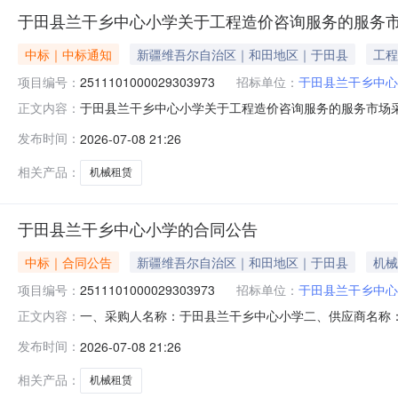
于田县兰干乡中心小学关于工程造价咨询服务的服务
中标｜中标通知
新疆维吾尔自治区｜和田地区｜于田县
工程
项目编号：
2511101000029303973
招标单位：
于田县兰干乡中心
于田县兰干乡中心小学关于工程造价咨询服务的服务市场采购项
正文内容：
干乡中心小学关于工程造价咨询服务的服务市场采购项目采购项目项
发布时间：
2026-07-08 21:26
金额（元）:项目所在行政区划编码:653226项目所在行
相关产品：
机械租赁
于田县兰干乡中心小学的合同公告
中标｜合同公告
新疆维吾尔自治区｜和田地区｜于田县
机械
项目编号：
2511101000029303973
招标单位：
于田县兰干乡中心
一、采购人名称：于田县兰干乡中心小学二、供应商名称
正文内容：
2511101000029303973五、合同编号：11N5819
发布时间：
2026-07-08 21:26
的基本概况：七、其它事项：详见附件中的合同文件八、联系
相关产品：
机械租赁