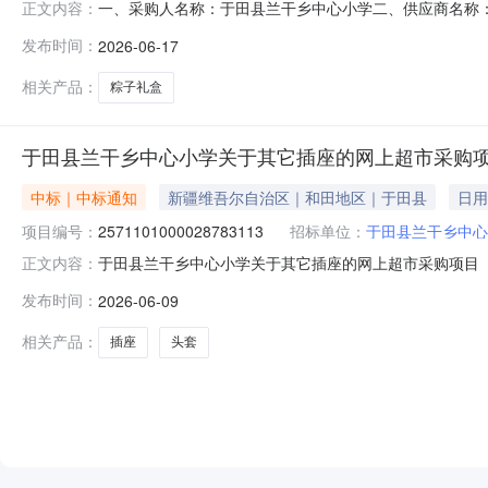
一、采购人名称：于田县兰干乡中心小学二、供应商名称
正文内容：
2571101000028953094五、合同编号：11N5819
发布时间：
2026-06-17
2450g盒167.00508350服务要求或标的基本概况：
相关产品：
粽子礼盒
于田县兰干乡中心小学关于其它插座的网上超市采购
中标｜中标通知
新疆维吾尔自治区｜和田地区｜于田县
日用
项目编号：
2571101000028783113
招标单位：
于田县兰干乡中心
于田县兰干乡中心小学关于其它插座的网上超市采购项目（项目
正文内容：
小学关于其它插座的网上超市采购项目采购项目项目编号:25711
发布时间：
2026-06-09
在行政区划编码:653226项目所在行政区划名称:新疆
相关产品：
插座
头套