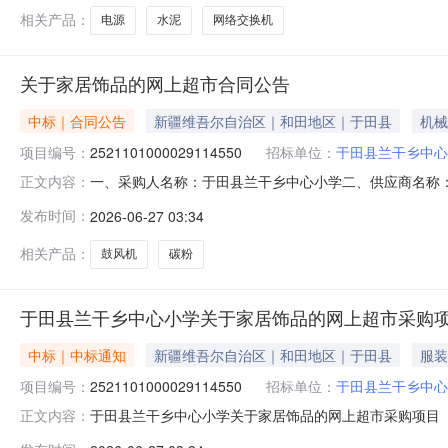
相关产品：
电源
水泥
网络交换机
关于家居饰品的网上超市合同公告
中标｜合同公告
新疆维吾尔自治区｜和田地区｜于田县
机械
项目编号：
2521101000029114550
招标单位：
于田县兰干乡中心
一、采购人名称：于田县兰干乡中心小学二、供应商名称
正文内容：
2521101000029114550五、合同编号：11N581
发布时间：
2026-06-27 03:34
1.002802802新盛其它油墨碳粉新盛碳粉瓶9.00
系电话：166
相关产品：
鼓风机
碳粉
于田县兰干乡中心小学关于家居饰品的网上超市采购
中标｜中标通知
新疆维吾尔自治区｜和田地区｜于田县
服装
项目编号：
2521101000029114550
招标单位：
于田县兰干乡中心
于田县兰干乡中心小学关于家居饰品的网上超市采购项目（项目
正文内容：
小学关于家居饰品的网上超市采购项目采购项目项目编号:25211