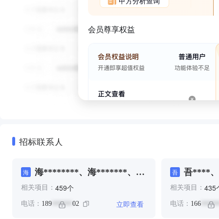
甲方分析查询
会员尊享权益
招标联系人
海********、海*******、麦
吾****、
海
吾
***
个
459
435
相关项目：
相关项目：
立即查看
电话：
189
02
电话：
166
******
*****