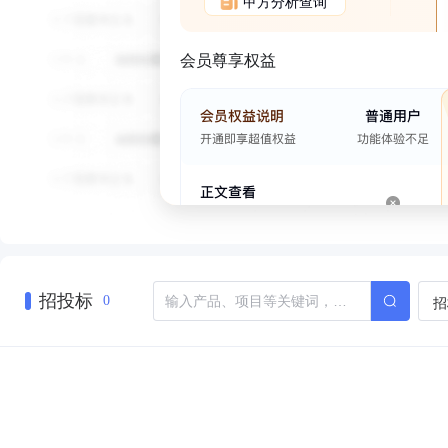
甲方分析查询
会员尊享权益
招投标
招
0