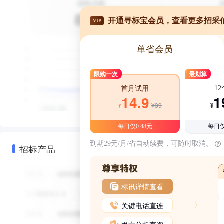
开通寻标宝会员，查看更多招采
VIP
单省会员
限购一次
最划算
1
首月试用
1
14.9
¥39
¥
¥
每日仅0.48元
每日仅
到期29元/月/省自动续费，可随时取消。
招标产品
标讯详情查看
关键电话直连