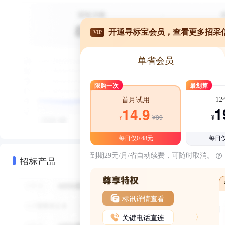
开通寻标宝会员，查看更多招采
VIP
单省会员
限购一次
最划算
1
首月试用
1
14.9
¥39
¥
¥
每日仅0.48元
每日仅
到期29元/月/省自动续费，可随时取消。
招标产品
标讯详情查看
关键电话直连