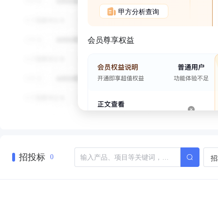
甲方分析查询
会员尊享权益
招投标
招
0