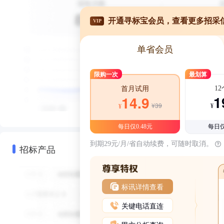
开通寻标宝会员，查看更多招采
VIP
单省会员
限购一次
最划算
1
首月试用
1
14.9
¥39
¥
¥
每日仅0.48元
每日仅
到期29元/月/省自动续费，可随时取消。
招标产品
标讯详情查看
关键电话直连