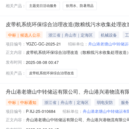
相关产品：
主题党日活动服务
饮用水、防暑用品
皮带机系统环保综合治理改造(散粮线污水收集处理改
中标｜候选人公示
浙江省｜舟山市｜定海区
机械设备
工
项目编号：
YGZC-GC-2025-21
招标单位：
舟山港老塘山中转储运
皮带机系统环保综合治理改造（散粮线污水收集处理改造
正文内容：
保综合治理改造（散粮线污水收集处理改造）项目项目编号：YGZC
发布时间：
2025-08-08 00:47
标候选人：硕谷昊天建设（杭州）有限公司中标价格：69
招标文件
相关产品：
皮带机系统环保综合治理改造
舟山港老塘山中转储运有限公司、舟山港兴港物流有限公司
中标｜中标通知
浙江省｜舟山市｜定海区
弱电安防
服务
项目编号：
P-XJ-25-010684
招标单位：
舟山港老塘山中转储运有
舟山港老塘山中转储运有限公司、舟山港兴港物流有限公司20
正文内容：
防设施维保采购结果公告一、采购单名称：舟山港老塘山中转储运