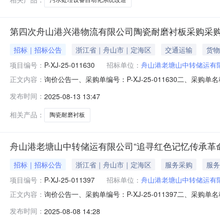
第四次舟山港兴港物流有限公司陶瓷耐磨衬板采购采
招标｜招标公告
浙江省｜舟山市｜定海区
交通运输
货物
项目编号：
P-XJ-25-011630
招标单位：
舟山港老塘山中转储运有
询价公告一、采购单编号：P-XJ-25-011630二、采购单
正文内容：
17五、最高限价：56000元六、组织形式：自行采购七、
发布时间：
2025-08-13 13:47
类型：公开具体规格、技术指标及售后服务要求等详见下
相关产品：
陶瓷耐磨衬板
舟山港老塘山中转储运有限公司“追寻红色记忆传承革
招标｜招标公告
浙江省｜舟山市｜定海区
服务采购
服务
项目编号：
P-XJ-25-011397
招标单位：
舟山港老塘山中转储运有
询价公告一、采购单编号：P-XJ-25-011397二、采
正文内容：
1314:30四、报价有效期：2025-11-11五、最
发布时间：
2025-08-08 14:28
人联系方式：13857217624十、询价类型：公开具