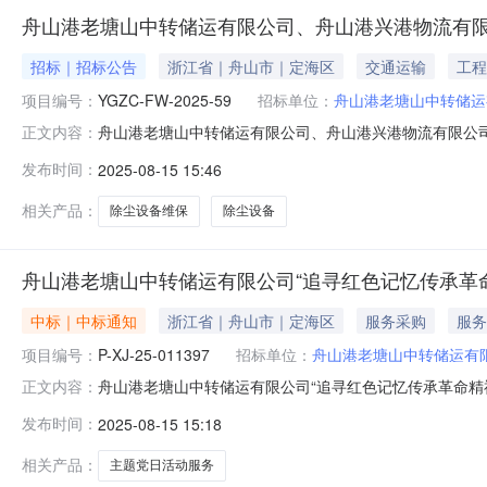
舟山港老塘山中转储运有限公司、舟山港兴港物流有限
招标｜招标公告
浙江省｜舟山市｜定海区
交通运输
工程
项目编号：
YGZC-FW-2025-59
招标单位：
舟山港老塘山中转储运
舟山港老塘山中转储运有限公司、舟山港兴港物流有限公司
正文内容：
区除尘设备维保项目【第二次】招标公告浙江天诚工程咨询
发布时间：
2025-08-15 15:46
度港区除尘设备维保项目（第二次）进行国内公开招标，欢迎
项目概况1.项目名称：舟
相关产品：
除尘设备维保
除尘设备
舟山港老塘山中转储运有限公司“追寻红色记忆传承革
中标｜中标通知
浙江省｜舟山市｜定海区
服务采购
服务
项目编号：
P-XJ-25-011397
招标单位：
舟山港老塘山中转储运有
舟山港老塘山中转储运有限公司“追寻红色记忆传承革命精
正文内容：
题党日活动服务项目二、采购单编号：P-XJ-25-01
发布时间：
2025-08-15 15:18
有限公司海洋培训分公司六、成交总价：62928.00元七、询价
相关产品：
主题党日活动服务