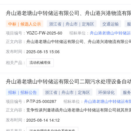
舟山港老塘山中转储运有限公司、舟山港兴港物流有限
中标｜候选人公示
浙江省｜舟山市｜定海区
交通运输
服
项目编号：
YGZC-FW-2025-60
招标单位：
舟山港老塘山中转储运
舟山港老塘山中转储运有限公司、舟山港兴港物流有限公司
正文内容：
维保项目评标结果公示项目名称：舟山港老塘山中转储运有限公司
发布时间：
2025-08-15 15:06
评标时间：2025年8月15日公示时间：2025年8月1
相关产品：
流动机械维保
舟山港老塘山中转储运有限公司二期污水处理设备自
招标｜招标公告
浙江省｜舟山市｜定海区
环保绿化
服务
项目编号：
P-TP-25-000287
招标单位：
舟山港老塘山中转储运有
竞争性谈判邀请函舟山港老塘山中转储运有限公司就其所
正文内容：
编号：P-TP-25-000287二、采购单名称：舟山港老塘山
发布时间：
2025-08-14 14:12
17五、最高限价：88800元六、组织形式：自行采购七、
相关产品：
污水处理设备自动化系统改造