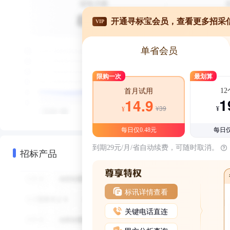
开通寻标宝会员，查看更多招采
VIP
单省会员
限购一次
最划算
1
首月试用
1
14.9
¥39
¥
¥
每日仅0.48元
每日仅
到期29元/月/省自动续费，可随时取消。
招标产品
标讯详情查看
关键电话直连