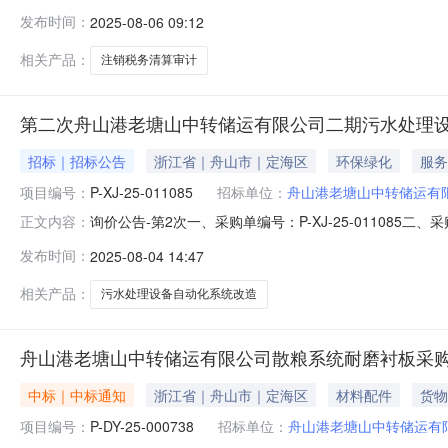
务清算审计二、采购单编号：P-XJ-25-010597
发布时间：
2025-08-06 09:12
成交总价：24000.00元七、询价类型：询价八、公告日期：202
相关产品：
注销税务清算审计
第二次舟山港老塘山中转储运有限公司二期污水处理
招标｜招标公告
浙江省｜舟山市｜定海区
环保绿化
服务
项目编号：
P-XJ-25-011085
招标单位：
舟山港老塘山中转储运有
询价公告-第2次一、采购单编号：P-XJ-25-011085
正文内容：
四、报价有效期：2025-11-09五、最高限价：99
发布时间：
2025-08-04 14:47
式：13758024406十、询价类型：公开具体规格、
相关产品：
污水处理设备自动化系统改造
舟山港老塘山中转储运有限公司散粮系统耐磨衬板采
中标｜中标通知
浙江省｜舟山市｜定海区
材料配件
货物
项目编号：
P-DY-25-000738
招标单位：
舟山港老塘山中转储运有