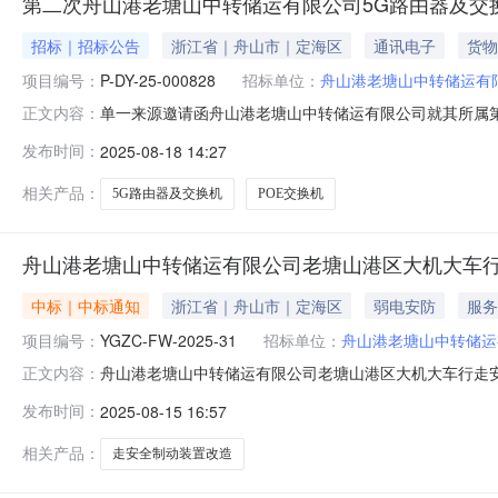
第二次舟山港老塘山中转储运有限公司5G路由器及交
招标｜招标公告
浙江省｜舟山市｜定海区
通讯电子
货物
项目编号：
P-DY-25-000828
招标单位：
舟山港老塘山中转储运有
单一来源邀请函舟山港老塘山中转储运有限公司就其所属
正文内容：
号：P-DY-25-000828二、报价截止时间：2025-08
发布时间：
2025-08-18 14:27
储运有限公司七、采购执行人：叶振宇八、采购标的名称
序号采购
相关产品：
5G路由器及交换机
POE交换机
舟山港老塘山中转储运有限公司老塘山港区大机大车
中标｜中标通知
浙江省｜舟山市｜定海区
弱电安防
服务
项目编号：
YGZC-FW-2025-31
招标单位：
舟山港老塘山中转储运
舟山港老塘山中转储运有限公司老塘山港区大机大车行走
正文内容：
【第二次】中标结果公告项目名称：舟山港老塘山中转储运有
发布时间：
2025-08-15 16:57
塘山中转储运有限公司招标代理机构：浙江天诚工程咨询有限
相关产品：
走安全制动装置改造