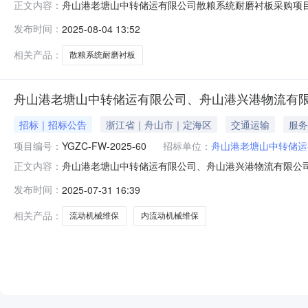
舟山港老塘山中转储运有限公司散粮系统耐磨衬板采购项目
正文内容：
000738三、组织形式：自行采购四、采购执行单位：
发布时间：
2025-08-04 13:52
69480.00元八、公告日期：2025-08-04九、采购执行人联系
相关产品：
散粮系统耐磨衬板
舟山港老塘山中转储运有限公司、舟山港兴港物流有限
招标｜招标公告
浙江省｜舟山市｜定海区
交通运输
服务
项目编号：
YGZC-FW-2025-60
招标单位：
舟山港老塘山中转储运
舟山港老塘山中转储运有限公司、舟山港兴港物流有限公司
正文内容：
项目招标公告浙江天诚工程咨询有限公司受舟山港老塘山中
发布时间：
2025-07-31 16:39
内公开招标，欢迎符合资格条件的投标人前来投标。一、招标
运有限公司、舟山港兴港
相关产品：
流动机械维保
内流动机械维保