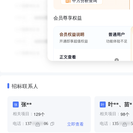
甲方分析查询
会员尊享权益
招标联系人
张**
叶**、苗*
张
叶
个
个
129
98
相关项目：
相关项目：
立即查看
电话：
137
06
电话：
135
5
******
******