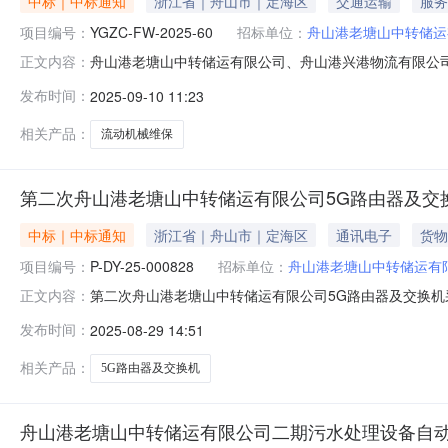
中标｜中标通知
浙江省｜舟山市｜定海区
交通运输
服务
项目编号：
YGZC-FW-2025-60
招标单位：
舟山港老塘山中转储运
舟山港老塘山中转储运有限公司、舟山港兴港物流有限公司
正文内容：
维保项目中标结果公告项目名称：舟山港老塘山中转储运有限公
发布时间：
2025-09-10 11:23
转储运有限公司招标代理机构：浙江天诚工程咨询有限公司中
相关产品：
流动机械维保
第二次舟山港老塘山中转储运有限公司5G路由器及交
中标｜中标通知
浙江省｜舟山市｜定海区
通讯电子
货物
项目编号：
P-DY-25-000828
招标单位：
舟山港老塘山中转储运有
第二次舟山港老塘山中转储运有限公司5G路由器及交换机
正文内容：
25-000828三、组织形式：自行采购四、采购执行
发布时间：
2025-08-29 14:51
27600.00元八、公告日期：2025-08-29九、采购执行人联系
相关产品：
5G路由器及交换机
舟山港老塘山中转储运有限公司二期污水处理设备自