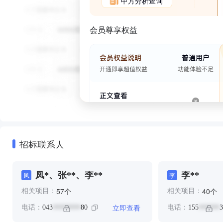
甲方分析查询
会员尊享权益
招标联系人
凤*、张**、李**
李**
凤
李
个
个
57
40
相关项目：
相关项目：
立即查看
电话：
043
80
电话：
155
3
********
******