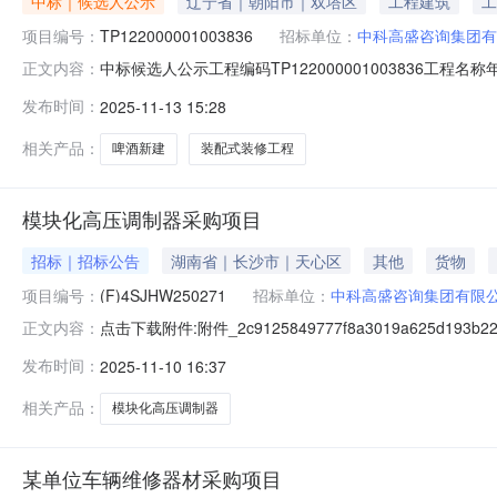
中标｜候选人公示
辽宁省｜朝阳市｜双塔区
工程建筑
工
项目编号：
TP122000001003836
招标单位：
中科高盛咨询集团有
中标候选人公示工程编码TP122000001003836工程名
正文内容：
位雪花啤酒（朝阳）有限公司联系人杨林联系电话15303
发布时间：
2025-11-13 15:28
区他拉皋镇他拉皋村中标候选人情况排序单位名称投标报价工
相关产品：
啤酒新建
装配式装修工程
模块化高压调制器采购项目
招标｜招标公告
湖南省｜长沙市｜天心区
其他
货物
项目编号：
(F)4SJHW250271
招标单位：
中科高盛咨询集团有限
点击下载附件:附件_2c9125849777f8a3019a625d193b22d
正文内容：
发布时间：
2025-11-10 16:37
相关产品：
模块化高压调制器
某单位车辆维修器材采购项目