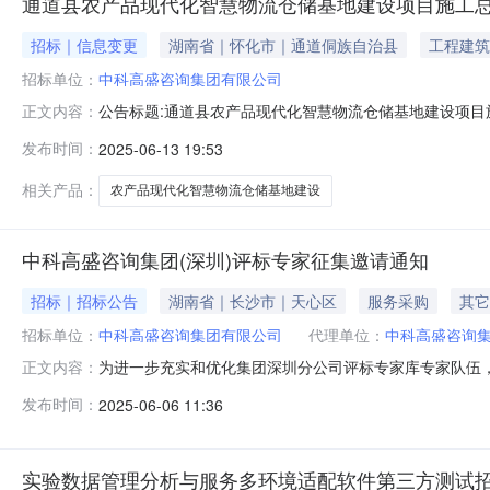
通道县农产品现代化智慧物流仓储基地建设项目施工总承
招标｜信息变更
湖南省｜怀化市｜通道侗族自治县
工程建筑
招标单位：
中科高盛咨询集团有限公司
公告标题:通道县农产品现代化智慧物流仓储基地建设项目施工总
正文内容：
限公司招标文件/资格预审文件获取开始时间:招标文件/资格预
发布时间：
2025-06-13 19:53
为：10165.221668万元”；2、原招标公告2.资格要求
相关产品：
农产品现代化智慧物流仓储基地建设
中科高盛咨询集团(深圳)评标专家征集邀请通知
招标｜招标公告
湖南省｜长沙市｜天心区
服务采购
其它
招标单位：
中科高盛咨询集团有限公司
代理单位：
中科高盛咨询
为进一步充实和优化集团深圳分公司评标专家库专家队伍
正文内容：
围深圳市区域内各科研院所、高等院校、其他研究机构、
发布时间：
2025-06-06 11:36
专家库在库人员，持有有效期内的专家聘书(证书无明确有
道德；3.身体健康，能够胜任评标工作，年
实验数据管理分析与服务多环境适配软件第三方测试