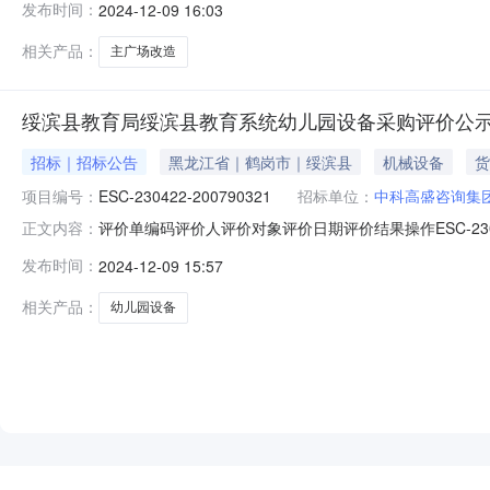
发布时间：
2024-12-09 16:03
200299960哈尔滨市香坊区园林管理局刘**2023-10-07好评（
相关产品：
主广场改造
绥滨县教育局绥滨县教育系统幼儿园设备采购评价公
招标｜招标公告
黑龙江省｜鹤岗市｜绥滨县
机械设备
货
项目编号：
ESC-230422-200790321
招标单位：
中科高盛咨询集
评价单编码评价人评价对象评价日期评价结果操作ESC-230422-
正文内容：
商贸有限公司2023-11-16好评（6分）EBC-230422-2007
发布时间：
2024-12-09 15:57
EAC-230422-200290114路**中科高盛咨询集团有限公司20
相关产品：
幼儿园设备
NEW
HOT
5折起