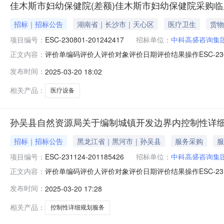
佳木斯市妇幼保健院(差额)佳木斯市妇幼保健院采购
招标｜招标公告
湖南省｜长沙市｜天心区
医疗卫生
货物
项目编号：
ESC-230801-201242417
招标单位：
中科高盛咨询集
评价单编码评价人评价对象评价日期评价结果操作ESC-230801-
正文内容：
集团有限公司苏**2024-08-16好评（10分）EBC-230801
发布时间：
2025-03-20 18:02
（差额）2024-08-16好评（6分）EEC-230801-2004
相关产品：
医疗设备
孙吴县自然资源局关于编制城镇开发边界内控制性详
招标｜招标公告
黑龙江省｜黑河市｜孙吴县
服务采购
服
项目编号：
ESC-231124-201185426
招标单位：
中科高盛咨询集
评价单编码评价人评价对象评价日期评价结果操作ESC-23112
正文内容：
201185423赵*哈尔滨工业大学建筑设计研究院有限公司2024
发布时间：
2025-03-20 17:28
评（8分）EAC-231124-200398804辛**中科高盛咨询集团
相关产品：
控制性详细规划服务