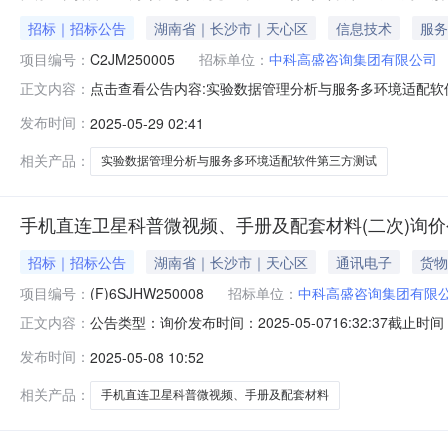
招标｜招标公告
湖南省｜长沙市｜天心区
信息技术
服务
项目编号：
C2JM250005
招标单位：
中科高盛咨询集团有限公司
点击查看公告内容:实验数据管理分析与服务多环境适配软件
正文内容：
所在地区：北京市一、招标条件本实验数据管理分析与服务
发布时间：
2025-05-29 02:41
具备招标条件，现招标方式为公开招标。二、项目概况和招标
配软件第三方测试
相关产品：
实验数据管理分析与服务多环境适配软件第三方测试
手机直连卫星科普微视频、手册及配套材料(二次)询价
招标｜招标公告
湖南省｜长沙市｜天心区
通讯电子
货物
项目编号：
(F)6SJHW250008
招标单位：
中科高盛咨询集团有限
公告类型：询价发布时间：2025-05-0716:32:37截止时
正文内容：
微视频、手册及配套材料（二次）询价采购公告受某单位
发布时间：
2025-05-08 10:52
询价。一、项目名称手机直连卫星科普微视频、手册及配套材
相关产品：
手机直连卫星科普微视频、手册及配套材料