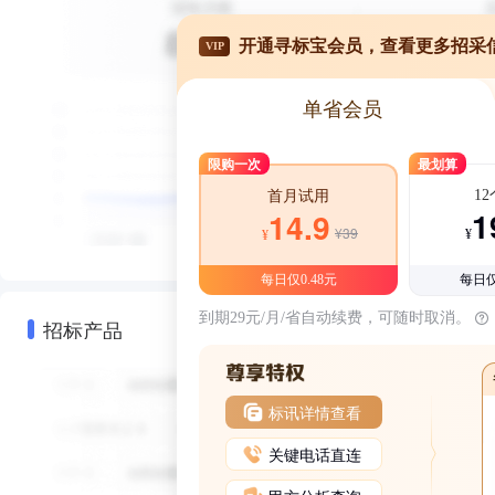
开通寻标宝会员，查看更多招采
VIP
单省会员
限购一次
最划算
1
首月试用
1
14.9
¥39
¥
¥
每日仅0.48元
每日仅
到期29元/月/省自动续费，可随时取消。
招标产品
标讯详情查看
关键电话直连