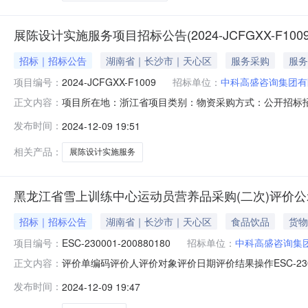
展陈设计实施服务项目招标公告(2024-JCFGXX-F1009
招标｜招标公告
湖南省｜长沙市｜天心区
服务采购
服务
项目编号：
2024-JCFGXX-F1009
招标单位：
中科高盛咨询集团有
项目所在地：浙江省项目类别：物资采购方式：公开招标
正文内容：
标。一、项目名称：展陈设计实施服务二、项目编号：2024
发布时间：
2024-12-09 19:51
馆展陈设计实施服务详细设计解决方案并完成项目实施）；
格条件（一）具有企（事）业法
相关产品：
展陈设计实施服务
黑龙江省雪上训练中心运动员营养品采购(二次)评价公
招标｜招标公告
湖南省｜长沙市｜天心区
食品饮品
货物
项目编号：
ESC-230001-200880180
招标单位：
中科高盛咨询集
评价单编码评价人评价对象评价日期评价结果操作ESC-23000
正文内容：
200311681北京瑞思达体育发展有限公司中科高盛咨询集团有限
发布时间：
2024-12-09 19:47
27好评（6分）EEC-230001-200336214黑龙江省雪上训练