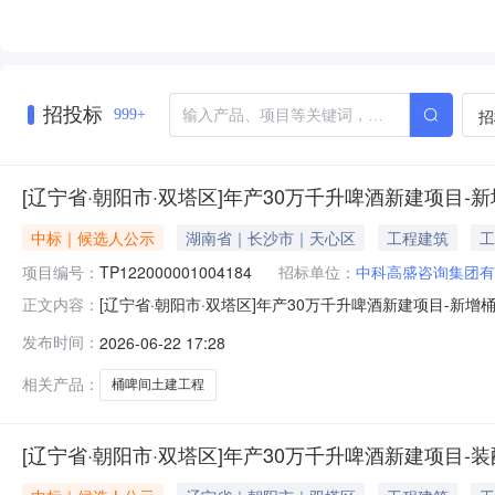
招投标
招
999+
[辽宁省·朝阳市·双塔区]年产30万千升啤酒新建项目-
中标｜候选人公示
湖南省｜长沙市｜天心区
工程建筑
工
项目编号：
TP122000001004184
招标单位：
中科高盛咨询集团有
[辽宁省·朝阳市·双塔区]年产30万千升啤酒新建项目-新
正文内容：
TP122000001004184工程名称年产30万千升啤酒新
发布时间：
2026-06-22 17:28
有限公司联系人杨林联系电话15303662193工程类
相关产品：
桶啤间土建工程
[辽宁省·朝阳市·双塔区]年产30万千升啤酒新建项目