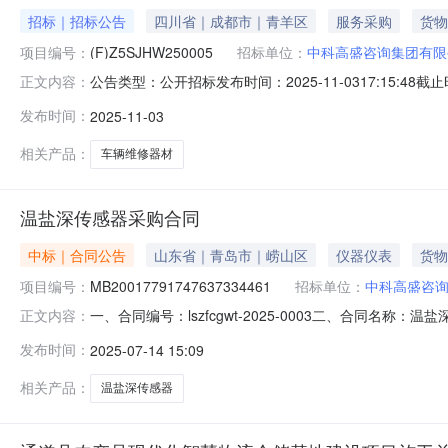
招标｜招标公告
四川省｜成都市｜青羊区
服务采购
货物
项目编号：
(F)Z5SJHW250005
招标单位：
中科高盛咨询集团有限
公告类型：公开招标发布时间：2025-11-0317:15:48截
正文内容：
子元器件,探测与识别,计算机与软件,体系建模仿真与评估,
发布时间：
2025-11-03
委托中科高盛咨询集团有限公司，对本项目组织招标。1.1招
相关产品：
车辆维修器材
温盐深传感器采购合同
中标｜合同公告
山东省｜青岛市｜崂山区
仪器仪表
货物
项目编号：
MB20017791747637334461
招标单位：
中科高盛咨
一、合同编号：lszfcgwt-2025-0003二、合同名称
正文内容：
方）：zycgr20240418地址：/联系方式：/供应商
发布时间：
2025-07-14 15:09
名称：温盐深传感器规格型号（或服务要求）：SBE61主要标的
相关产品：
温盐深传感器