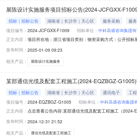
展陈设计实施服务项目招标公告(2024-JCFGXX-F1009
招标｜招标公告
湖南省｜长沙市｜天心区
服务采购
服务
项目编号：
2024-JCFGXX-F1009
招标单位：
中科高盛咨询集团有
项目所在地：浙江省项目类别：物资采购方式：公开招标
正文内容：
符合条件的供应商参加投标。一、项目名称：展陈设计实施服务
发布时间：
2025-01-09 09:23
建设服务（结合建设需求，提供史馆展陈设计实施服务详细
设地点：杭州市。四、投标供
相关产品：
展陈设计实施服务
某部通信光缆及配套工程施工(2024-EQZBGZ-G100
招标｜招标公告
湖南省｜长沙市｜天心区
通讯电子
工程
项目编号：
2024-EQZBGZ-G1005
招标单位：
中科高盛咨询集团
点击查看公告内容:某部通信光缆及配套工程施工（2024-EQZ
正文内容：
EQZBGZ-G1005）项目所在地区：辽宁省，大连市一
发布时间：
2024-12-31 21:52
人为某单位。本项目已具备招标条件，现招标方式为公开
相关产品：
通信光缆及配套工程施工