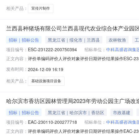
相关产品：
宣传片制作
兰西县种猪场有限公司兰西县现代农业综合体产业园
招标｜招标公告
黑龙江省｜绥化市｜兰西县
农林牧渔
工
项目编号：
ESC-231222-200750394
招标单位：
中科高盛咨询集
评价单编码评价人评价对象评价日期评价结果操作ESC-231222-
正文内容：
工程有限公司中科高盛咨询集团有限公司2023-10-11好评（8分）
发布时间：
2024-12-09 16:19
**中科高盛咨询集团有限公司2023-10-10好评（6分）EBC-23
相关产品：
基础设施项目设备
哈尔滨市香坊区园林管理局2023年劳动公园主广场改
招标｜招标公告
黑龙江省｜哈尔滨市｜香坊区
市政基建
项目编号：
EAC-230110-200277718
招标单位：
中科高盛咨询集
评价单编码评价人评价对象评价日期评价结果操作EAC-23011
正文内容：
200737397刘**黑龙江省辰业建设工程有限公司2023-10-0