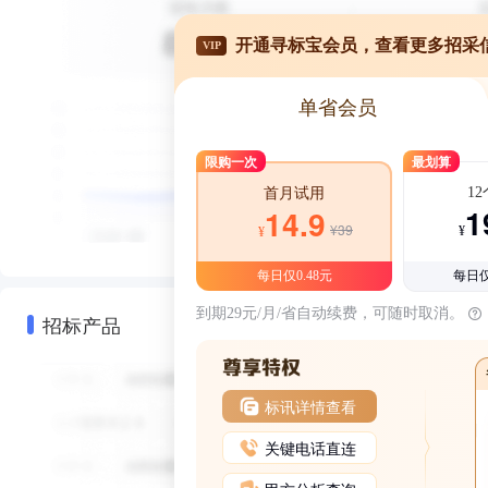
开通寻标宝会员，查看更多招采
VIP
单省会员
限购一次
最划算
1
首月试用
1
14.9
¥39
¥
¥
每日仅0.48元
每日仅
到期29元/月/省自动续费，可随时取消。
招标产品
标讯详情查看
关键电话直连