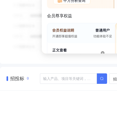
甲方分析查询
会员尊享权益
招投标
招
0