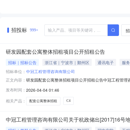
招投标
招
999+
研发园配套公寓整体招租项目公开招租公告
招标｜招标公告
浙江省｜宁波市｜鄞州区
通讯电子
服务
招标单位：
中冠工程管理咨询有限公司
研发园配套公寓整体招租项目公开招租公告中冠工程管理
正文内容：
坐落于宁波市高新区研发园（光华路299弄）4幢8间房
发布时间：
2026-04-04 01:46
参加竞租人一旦报名，即表明已了解和认可所租房屋品质
（元/平方米/月）租赁期限履约保证金（租
相关产品：
C4
配套公寓整体招租
中冠工程管理咨询有限公司关于杭政储出[2017]1