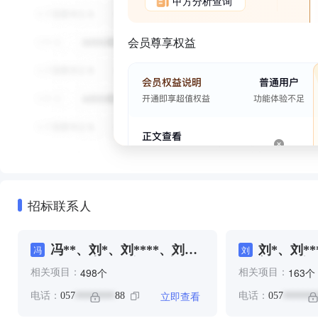
甲方分析查询
会员尊享权益
招标联系人
冯**、刘*、刘****、刘
刘*、刘**
冯
刘
****、史**、徐**、李**、
郭**、陈*
个
个
498
163
相关项目：
相关项目：
李**、杨*****、王**、王
*、王**、郭**、郭*****、
立即查看
电话：
057
88
电话：
057
********
*******
郭*****、郭****、陈**、
陈**、鲍*****