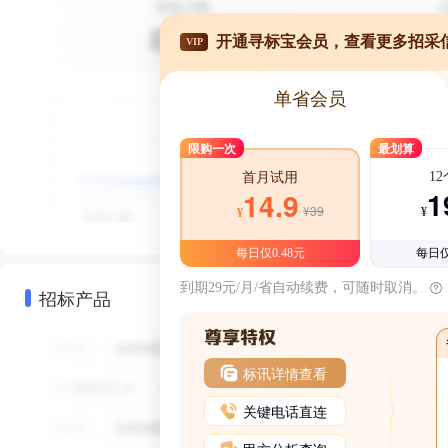
开通寻标宝会员，查看更多招采
VIP
单省会员
限购一次
最划算
1
首月试用
1
14.9
¥39
¥
¥
每日仅0.48元
每日仅
到期29元/月/省自动续费，可随时取消。
招标产品
标讯详情查看
关键电话直连