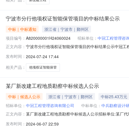
宁波市分行他项权证智能保管项目的中标结果公示
中标｜中标通知
浙江省｜宁波市｜鄞州区
项目编号：
A820000001H24060024
招标单位：
中冠工程管理咨
宁波市分行他项权证智能保管项目的中标结果公示中冠工
正文内容：
项目编号：A820000001H24060024二、项目名称：
发布时间：
2024-07-24 17:44
日五、公示内容：序号项目内容服务期限中标单位中标价1
相关产品：
他项权证智能保管
某厂新改建工程地质勘察中标候选人公示
中标｜候选人公示
浙江省｜宁波市｜鄞州区
中标25.43万元
招标单位：
中冠工程管理咨询有限公司
中标单位：
中兵勘察设计
某厂新改建工程地质勘察中标候选人公示招标单位:某厂代理
正文内容：
年6月6日中标公示:2024年6月7日至2024年6月11日
发布时间：
2024-06-07 22:59
足设计进度要求质量要求:按国家技术规范、标准及规程,达