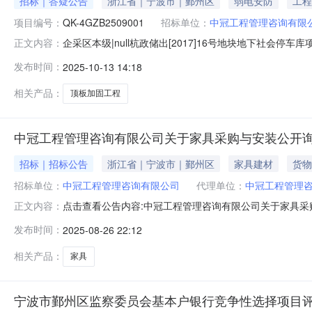
招标｜答疑公告
浙江省｜宁波市｜鄞州区
弱电安防
工程
项目编号：
QK-4GZB2509001
招标单位：
中冠工程管理咨询有限
企采区本级|null杭政储出[2017]16号地块地下社会停
正文内容：
条“混凝土构件裂缝修补”子目是按项包干，因现场情况复
发布时间：
2025-10-13 14:18
招标文件要求及清单等资料执行。杭州望停项目管理有限公司2
相关产品：
顶板加固工程
中冠工程管理咨询有限公司关于家具采购与安装公开
招标｜招标公告
浙江省｜宁波市｜鄞州区
家具建材
货物
招标单位：
中冠工程管理咨询有限公司
代理单位：
中冠工程管理
点击查看公告内容:中冠工程管理咨询有限公司关于家具采
正文内容：
西省,赣州市,市辖区一、招标条件本家具采购与安装已由
发布时间：
2025-08-26 22:12
标。二、项目概况和招标范围规模：家具采购与安装范围：本
人资格能力要求：/;
相关产品：
家具
宁波市鄞州区监察委员会基本户银行竞争性选择项目