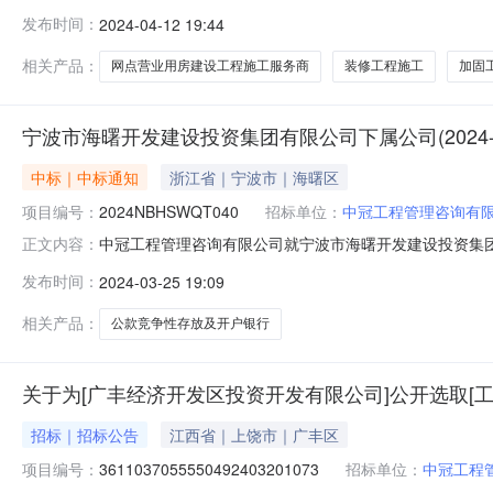
目进行公开招标，经评标委员会评审，现将采购结果公示如下：
发布时间：
2024-04-12 19:44
入围项目三、招标公告日期：2024年03月08日四、结果公
期3年第
相关产品：
网点营业用房建设工程施工服务商
装修工程施工
加固
宁波市海曙开发建设投资集团有限公司下属公司(2024
中标｜中标通知
浙江省｜宁波市｜海曙区
项目编号：
2024NBHSWQT040
招标单位：
中冠工程管理咨询有
中冠工程管理咨询有限公司就宁波市海曙开发建设投资集团
正文内容：
审，现将结果进行公示如下：一、项目编号：2024NBHS
发布时间：
2024-03-25 19:09
标项目（第三批）三、招标公告发布日期：2024年03月04日
相关产品：
公款竞争性存放及开户银行
关于为[广丰经济开发区投资开发有限公司]公开选取[
招标｜招标公告
江西省｜上饶市｜广丰区
项目编号：
3611037055550492403201073
招标单位：
中冠工程