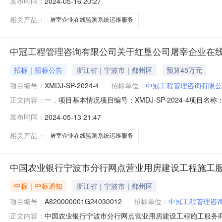
发布时间：
2024-05-16 20:27
况：详见交易需求二．响应人资格要求1、具有独立承担民
法缴纳税收和社会保障资
相关产品：
屠宰企业在线监测系统运维服务
中冠工程管理咨询有限公司关于红垦公司屠宰企业在
招标｜招标公告
浙江省｜宁波市｜鄞州区
预算45万元
项目编号：
XMDJ-SP-2024-4
招标单位：
中冠工程管理咨询有限公
一．项目基本情况项目编号：XMDJ-SP-2024-4项目
正文内容：
司屠宰企业在线监测系统运维服务采购项目数量：1简要
发布时间：
2024-05-13 21:47
健全的财务会计制度；3、具有履行合同所必需的设备和
录；6、法律、行政法
相关产品：
屠宰企业在线监测系统运维服务
中国农业银行宁波市分行网点营业用房建设工程施工
中标｜中标通知
浙江省｜宁波市｜鄞州区
项目编号：
A820000001G24030012
招标单位：
中冠工程管理咨
中国农业银行宁波市分行网点营业用房建设工程施工服务
正文内容：