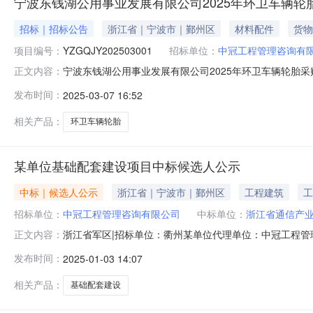
宁波东钱湖公用事业发展有限公司2025年环卫车辆
招标｜招标公告
浙江省｜宁波市｜鄞州区
材料配件
货物
项目编号：
YZGQJY202503001
招标单位：
中冠工程管理咨询有
宁波东钱湖公用事业发展有限公司2025年环卫车辆轮胎采购
正文内容：
公告日期2025-03-1000:00:00采购单位中冠
发布时间：
2025-03-07 16:52
体交货期为甲方通知后3天内完成供货联系电话137360
相关产品：
环卫车辆轮胎
某单位基础配套建设项目中标候选人公示
中标｜候选人公示
浙江省｜宁波市｜鄞州区
工程建筑
工
招标单位：
中冠工程管理咨询有限公司
中标单位：
浙江省通信产
浙江省军区|招标单位：衢州某单位代理单位：中冠工程
正文内容：
间：2025年1月2日中标公示：2025年1月3日至202
发布时间：
2025-01-03 14:07
验收规范一次性验收合格第二中标候选人：永耀城市环境建
人：浙江象网科技有
相关产品：
基础配套建设