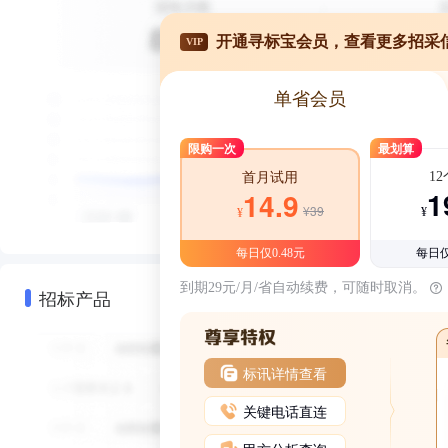
开通寻标宝会员，查看更多招采
VIP
单省会员
限购一次
最划算
1
首月试用
1
14.9
¥39
¥
¥
每日仅0.48元
每日仅
到期29元/月/省自动续费，可随时取消。
招标产品
标讯详情查看
关键电话直连