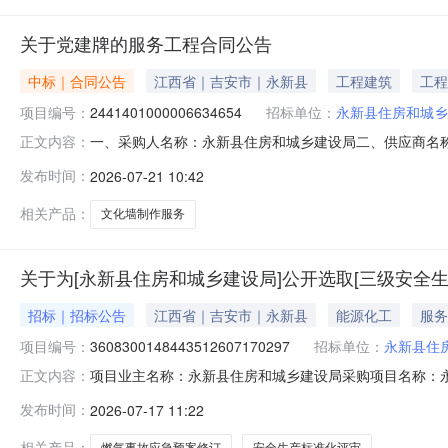
关于党建牌的服务工程合同公告
中标｜合同公告
江西省｜吉安市｜永新县
工程建筑
工程
项目编号：
2441401000006634654
招标单位：
永新县住房和城乡
一、采购人名称：永新县住房和城乡建设局二、供应商名
正文内容：
2441401000006634654五、合同编号：2026M0
发布时间：
2026-07-21 10:42
墙制度制作服务项1.0048604860服务要求或标的基
相关产品：
文化墙制作服务
关于为[永新县住房和城乡建设局]公开选取[三级安全
招标｜招标公告
江西省｜吉安市｜永新县
能源化工
服务
项目编号：
3608300148443512607170297
招标单位：
永新县住
项目业主名称：永新县住房和城乡建设局采购项目名称：
正文内容：
3608300148443512607170297项目规模：
发布时间：
2026-07-17 11:22
案修订洽谈时间：3（个工作日）签订合同时间：15（个
有限公司,江西源安安全咨询服务有限公司
相关产品：
燃气事故应急预案修订
安全生产标准化评审