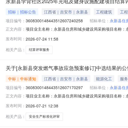
永新县学背社区2025年充电及健身设施配建项目结算
招标｜招标公告
江西省｜吉安市｜永新县
工程建筑
工程
项目编号：
3608300148443512607240258
招标单位：
永新县住
项目业主名称：永新县住房和城乡建设局采购项目名称：永
正文内容：
3608300148443512607240258项目规模：公司
发布时间：
2026-07-24 11:58
容：项目合同价为145685.69元，建设学背社区健身
时间：5（
相关产品：
结算评审服务
关于[永新县突发燃气事故应急预案修订]中选结果的公
中标｜中标通知
江西省｜吉安市｜永新县
能源化工
服务
项目编号：
3608300148443512607170297
招标单位：
永新县住
项目业主名称：永新县住房和城乡建设局采购项目名称：
正文内容：
3608300148443512607170297服务类型：三级安
发布时间：
2026-07-21 12:38
谈时间：3（个工作日）签订合同时间：15（个工作日）
询服务有限公司,江
相关产品：
安全生产标准化评审