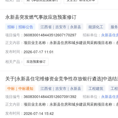
永新县突发燃气事故应急预案修订
招标｜招标公告
江西省｜吉安市｜永新县
能源化工
服务
项目编号：
3608300148443512607170297
招标单位：
永新县住
项目业主名称：永新县住房和城乡建设局采购项目名称：永新县突
正文内容：
册资本（￥11,000元）服务类型：三级安全生产标准化评
发布时间：
2026-07-17 11:01
谈时间：3（个工作日）签订合同时间：15（个工作日）
邀
相关产品：
应急预案修订
关于[永新县住宅维修资金竞争性存放银行遴选]中选结
中标｜中标通知
江西省｜吉安市｜永新县
工程建筑
工程
项目编号：
3608300148443512607091392
招标单位：
永新县住
项目业主名称：永新县住房和城乡建设局采购项目名称：
正文内容：
3608300148443512607091392服务类型：工程建
发布时间：
2026-07-14 15:42
缴纳代理服务费6000-7500，最终金额以招标文件为