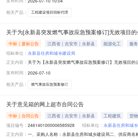
发布时间：
2026-07-10 10:04
以招标文件为准。服务内容：招标代理洽谈时间：3（个工
的中介：江西泽洋项目管
相关产品：
工程建设项目招标代理
关于为[永新县突发燃气事故应急预案修订]无效项目的
中标｜废标公告
江西省｜吉安市｜永新县
能源化工
服务
招标单位：
永新县住房和城乡建设局
关于为【永新县突发燃气事故应急预案修订】无效项目的
正文内容：
选+竞价无效原因：该项目的报名机构不足3家，系统自动置为
发布时间：
2026-07-10
相关产品：
燃气事故应急预案修订
关于意见箱的网上超市合同公告
中标｜合同公告
江西省｜吉安市｜永新县
工程建筑
货物
项目编号：
2461401000006585928
招标单位：
永新县住房和城乡
一、采购人名称：永新县住房和城乡建设局二、供应商名
正文内容：