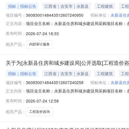
招标｜招标公告
江西省｜吉安市｜永新县
工程建筑
工程
项目编号：
3608300148443512607240950
招标单位：
永新县住
项目业主名称：永新县住房和城乡建设局采购项目名称：
正文内容：
3608300148443512607240950项目规模：公司注
发布时间：
2026-07-24 18:33
务内容：永新县住房和城乡建设局住宅专项维修资金进行
（资格）要求资质
相关产品：
内部审计服务
关于为[永新县住房和城乡建设局]公开选取[工程造价咨
招标｜招标公告
江西省｜吉安市｜永新县
工程建筑
工程
项目编号：
3608300148443512607240258
招标单位：
永新县住
项目业主名称：永新县住房和城乡建设局采购项目名称：永
正文内容：
码：3608300148443512607240258项目规模：
发布时间：
2026-07-24 12:58
建设学背社区健身休闲广场，老公安局充电桩，老街口机
明：
相关产品：
工程造价咨询