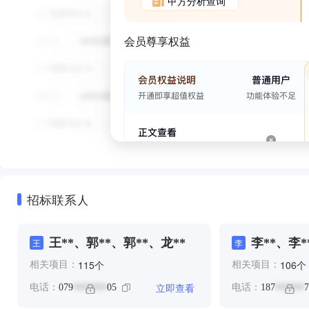
甲方分析查询
会员尊享权益
招标联系人
王**、郭**、郭**、龙**
李**、李*
王
李
个
个
115
106
相关项目：
相关项目：
立即查看
电话：
079
05
电话：
187
7
*******
******