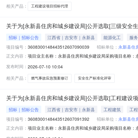
请的中
相关产品：
工程建设项目招标代理
关于为[永新县住房和城乡建设局]公开选取[三级安全
招标｜招标公告
江西省｜吉安市｜永新县
能源化工
服务
项目编号：
3608300148443512607090039
招标单位：
永新县住
项目业主名称：永新县住房和城乡建设局采购项目名称：
正文内容：
3608300148443512607090039项目规模：
发布时间：
2026-07-10 10:04
案修订洽谈时间：3（个工作日）签订合同时间：15（个
技有限公司,江西源安安全咨询服务有限公
相关产品：
燃气事故应急预案修订
安全生产标准化评审
关于为[永新县住房和城乡建设局]公开选取[工程建设
招标｜招标公告
江西省｜吉安市｜永新县
工程建筑
工程
项目编号：
3608300148443512607091392
招标单位：
永新县住
项目业主名称：永新县住房和城乡建设局采购项目名称：
正文内容：
3608300148443512607091392项目规模：投