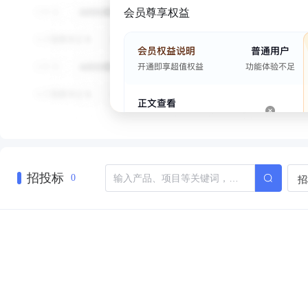
会员尊享权益
招投标
招
0