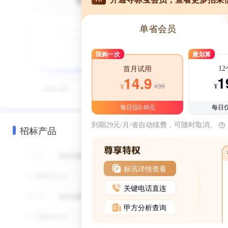
单省会员
限购一次
最划算
1
首月试用
1
14.9
¥39
¥
¥
每日仅0.48元
每日仅
到期29元/月/省自动续费，可随时取消。
招标产品
标讯详情查看
关键电话直连
甲方分析查询