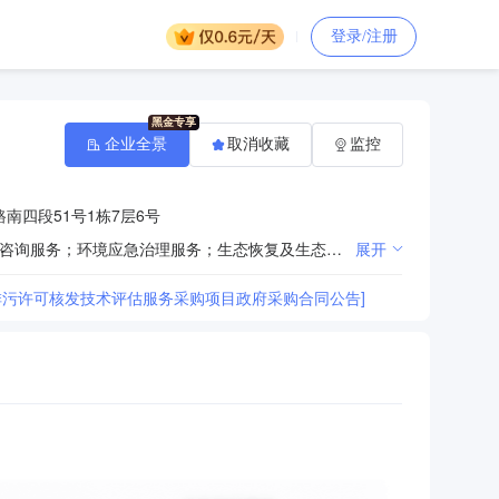
登录/注册
企业全景
取消收藏
监控
南四段51号1栋7层6号
一般项目：环保咨询服务；技术服务、技术开发、技术咨询、技术交流、技术转让、技术推广；水利相关咨询服务；环境应急治理服务；生态恢复及生态保护服务；水污染治理；大气污染治理；土壤污染治理与修复服务；固体废物治理；噪声与振动控制服务；节能管理服务；工程管理服务；环境保护专用设备销售；仪器仪表销售；软件开发；软件销售；信息系统集成服务；碳减排、碳转化、碳捕捉、碳封存技术研发；温室气体排放控制技术研发（除依法须经批准的项目外，凭营业执照依法自主开展经营活动）。
展开
、排污许可核发技术评估服务采购项目政府采购合同公告]