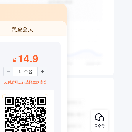
黑金会员
14.9
¥
支付后可进行选择生效省份
公众号