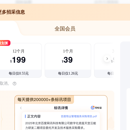
更多招采信息
全国会员
最划算
12个月
1个月
3个月
199
39
99
¥
¥
¥
每日仅0.55元
每日仅1.26元
每日仅1.08元
时取消。