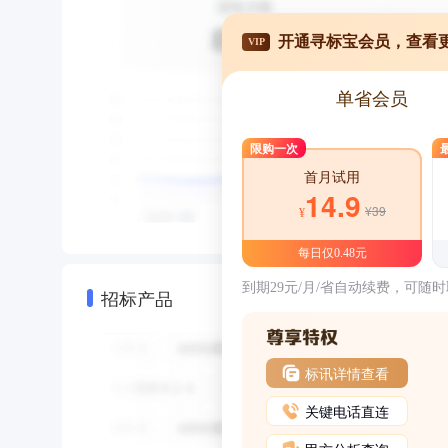
开通寻标宝会员，查看
VIP
单省会员
限购一次
首月试用
14.9
¥39
¥
每日仅0.48元
到期29元/月/省自动续费，可随
招标产品
标讯详情查看
关键电话直连