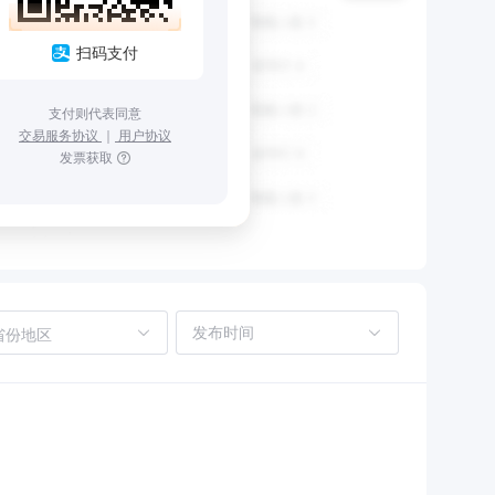
扫码支付
支付则代表同意
交易服务协议
｜
用户协议
发票获取
省份地区