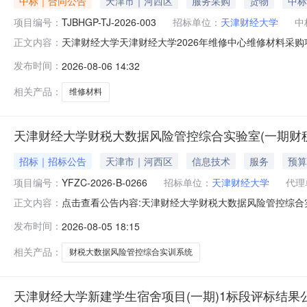
中标｜合同公告
天津市｜河西区
服务采购
货物
中标
项目编号：
TJBHGP-TJ-2026-003
招标单位：
天津财经大学
中
天津财经大学天津财经大学2026年维修中心维修材料采购项目_
正文内容：
号：津采同〔2026〕394926号二、合同名称：天津财经大学
发布时间：
2026-08-06 14:32
维修中心维修材料采购项目_第1包五、合同主体采购人（甲方
相关产品：
维修材料
天津财经大学财税大数据风险管控综合实验室(一期财
招标｜招标公告
天津市｜河西区
信息技术
服务
预算
项目编号：
YFZC-2026-B-0266
招标单位：
天津财经大学
代理
点击查看公告内容:天津财经大学财税大数据风险管控综合
正文内容：
发布时间：
2026-08-05 18:15
相关产品：
财税大数据风险管控综合实训系统
天津财经大学新建学生宿舍项目(一期)1标段评标结果