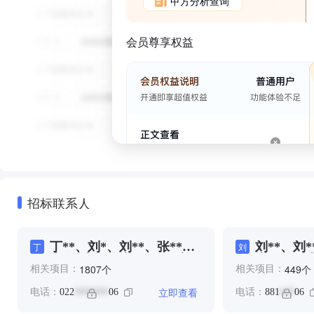
甲方分析查询
会员尊享权益
招标联系人
丁**、刘*、刘**、张**、
刘**、刘*
丁
刘
李*、李**、李*****、李
李****、
个
个
1807
449
相关项目：
相关项目：
****、李*****、李*****、
李**、李*
李****、李****、李
王**、翟*
立即查看
电话：
022
06
电话：
881
06
*******
***
*****、李****、李**、林
**、王*、陆**