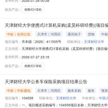
发布时间：
2026-07-28 00:28
式：13820342113六、合同主要信息主要标的名称：便
相关产品：
便携式计算机
天津财经大学便携式计算机采购(孟昊科研经费)(项目编号:
中标｜合同公告
天津市｜河西区
通讯电子
货物
中标
项目编号：
市本级〔2026〕411505号
招标单位：
天津财经大学
天津财经大学便携式计算机采购（孟昊科研经费）(项目编号:
正文内容：
〔2026〕395788号二、合同名称：便携式计算机采购
发布时间：
2026-07-27 23:18
方）：天津财经大学地址：天津市河西区珠江道25号联系方式：
相关产品：
便携式计算机
天津财经大学公务车保险采购项目结果公告
中标｜中标通知
天津市｜河西区
服务采购
服务
预算
项目编号：
104558
招标单位：
天津财经大学
中标单位：
中国
一、项目概述采购编号：104558项目名称：天津财经
正文内容：