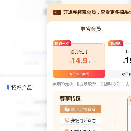
开通寻标宝会员，查看更多招采
VIP
单省会员
限购一次
最划算
1
首月试用
1
14.9
¥39
¥
¥
每日仅0.48元
每日仅
到期29元/月/省自动续费，可随时取消。
招标产品
标讯详情查看
关键电话直连