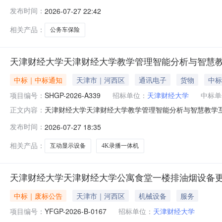
（元）：35000.0000发布时间：ThuJul1616:56:1
发布时间：
2026-07-27 22:42
1二、竟比结果筛选工具使用：采购人未使用筛选工具，
相关产品：
公务车保险
天津财经大学天津财经大学教学管理智能分析与智慧教学互动
中标｜中标通知
天津市｜河西区
通讯电子
货物
中标
项目编号：
SHGP-2026-A339
招标单位：
天津财经大学
中标单
天津财经大学天津财经大学教学管理智能分析与智慧教学互动显示
正文内容：
一、项目编号：SHGP-2026-A339二、项目名称
发布时间：
2026-07-27 18:35
代码企业办公电话中标金额(万元)评审得分天津智警燎原科技有限责
相关产品：
互动显示设备
4K录播一体机
天津财经大学天津财经大学公寓食堂一楼排油烟设备更新项目(
中标｜废标公告
天津市｜河西区
机械设备
服务
项目编号：
YFGP-2026-B-0167
招标单位：
天津财经大学