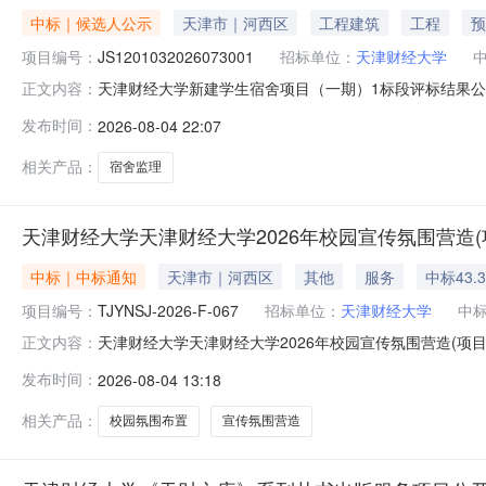
中标｜候选人公示
天津市｜河西区
工程建筑
工程
预
项目编号：
JS1201032026073001
招标单位：
天津财经大学
天津财经大学新建学生宿舍项目（一期）1标段评标结果公示发
正文内容：
经大学招标代理单位：天津滨德招标代理有限公司招标备案编号
发布时间：
2026-08-04 22:07
大学新建学生宿舍项目（一期）监理公示发布时间：2026
相关产品：
宿舍监理
天津财经大学天津财经大学2026年校园宣传氛围营造(项目编号
中标｜中标通知
天津市｜河西区
其他
服务
中标43.
项目编号：
TJYNSJ-2026-F-067
招标单位：
天津财经大学
中
天津财经大学天津财经大学2026年校园宣传氛围营造(项目编号:T
正文内容：
中标公告发布日期：2026年08月04日发布来源：天津财经
发布时间：
2026-08-04 13:18
应商名称供应商地址统一社会信用代码企业办公电话中标金
相关产品：
校园氛围布置
宣传氛围营造