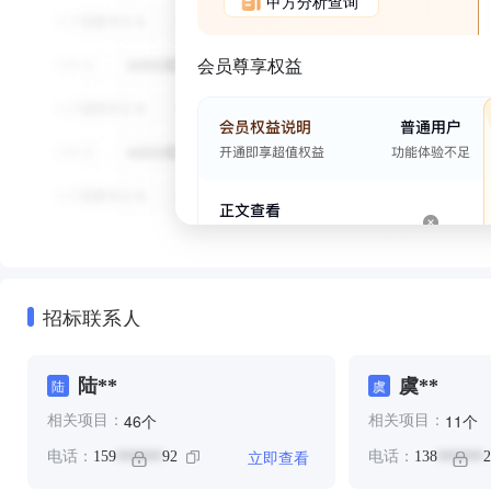
甲方分析查询
会员尊享权益
招标联系人
陆**
虞**
陆
虞
个
个
46
11
相关项目：
相关项目：
立即查看
电话：
159
92
电话：
138
2
******
******