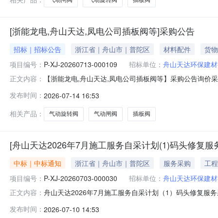
[浙能龙电,舟山天达,凤电公司插板阀等]采购公告
招标｜招标公告
浙江省｜舟山市｜普陀区
材料配件
货物
项目编号：
P-XJ-20260713-000109
招标单位：
舟山天达环保建材
【浙能龙电,舟山天达,凤电公司插板阀等】采购公告询价采购公
正文内容：
间：2026-07-1614:45四、报价有效期：90天
发布时间：
2026-07-14 16:53
下表。序号物料名称物料编码采购数量计量单位税率交付时间交货地
相关产品：
气动旋转阀
气动闸阀
插板阀
[舟山天达2026年7月施工服务自采计划(1)码头修复服
中标｜中标通知
浙江省｜舟山市｜普陀区
服务采购
工程
项目编号：
P-XJ-20260703-000030
招标单位：
舟山天达环保建材
舟山天达2026年7月施工服务自采计划（1）码头修复服务采购
正文内容：
头修复服务三、采购执行单位：浙江浙能天达环保科技有限公司
发布时间：
2026-07-10 14:53
日期：2026-07-10具体规格、技术指标及售后服务