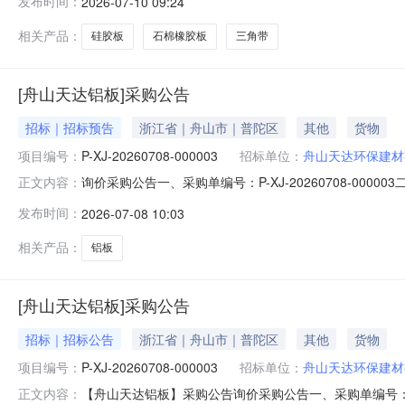
发布时间：
2026-07-10 09:24
名称采购数量计量单位税率交付时间交货地点采购需求单位行项目
相关产品：
硅胶板
石棉橡胶板
三角带
[舟山天达铝板]采购公告
招标｜招标预告
浙江省｜舟山市｜普陀区
其他
货物
项目编号：
P-XJ-20260708-000003
招标单位：
舟山天达环保建材
询价采购公告一、采购单编号：P-XJ-20260708-000
正文内容：
物资贸易有限公司六、采购执行人：姚春明七、询价类型
发布时间：
2026-07-08 10:03
购需求单位行项目备注1铝板\0.7×1000×10000mm\10
相关产品：
铝板
[舟山天达铝板]采购公告
招标｜招标公告
浙江省｜舟山市｜普陀区
其他
货物
项目编号：
P-XJ-20260708-000003
招标单位：
舟山天达环保建材
【舟山天达铝板】采购公告询价采购公告一、采购单编号：P-XJ-
正文内容：