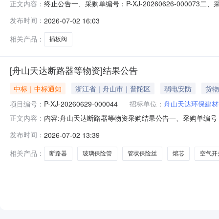
终止公告一、采购单编号：P-XJ-20260626-00007
正文内容：
天虹物资贸易有限公司六、采购执行人：黄勇七、询价类
发布时间：
2026-07-02 16:03
板阀\PZ73H-10C\DN300\WCB\手动2只13%2026-0
相关产品：
插板阀
[舟山天达断路器等物资]结果公告
中标｜中标通知
浙江省｜舟山市｜普陀区
弱电安防
货物
项目编号：
P-XJ-20260629-000044
招标单位：
舟山天达环保建材
内容:舟山天达断路器等物资采购结果公告一、采购单编号：P
正文内容：
交供应商：杭州工一电气有限公司五、询价类型：公开六、报价截
发布时间：
2026-07-02 13:39
物料名称采购数量计量单位税率交付时间交货地点采购需求单位行项目备
相关产品：
断路器
玻璃保险管
管状保险丝
熔芯
空气开