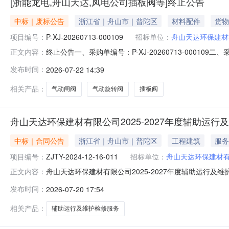
[浙能龙电,舟山天达,凤电公司插板阀等]终止公告
中标｜废标公告
浙江省｜舟山市｜普陀区
材料配件
货物
项目编号：
P-XJ-20260713-000109
招标单位：
舟山天达环保建材
终止公告一、采购单编号：P-XJ-20260713-00010
正文内容：
执行单位：浙江天虹物资贸易有限公司六、采购执行人：
发布时间：
2026-07-22 14:39
行项目备注1插板阀\PZ73H-10C\DN200\WCB\手动
相关产品：
气动闸阀
气动旋转阀
插板阀
舟山天达环保建材有限公司2025-2027年度辅助运
中标｜合同公告
浙江省｜舟山市｜普陀区
工程建筑
服务
项目编号：
ZJTY-2024-12-16-011
招标单位：
舟山天达环保建材
舟山天达环保建材有限公司2025-2027年度辅助运行及
正文内容：
服务项目代码：ZJTY-2024-12-16-011招标人：
发布时间：
2026-07-20 17:54
段（包）名称：舟山天达环保建材有限公司2025-2027年度辅
相关产品：
辅助运行及维护检修服务