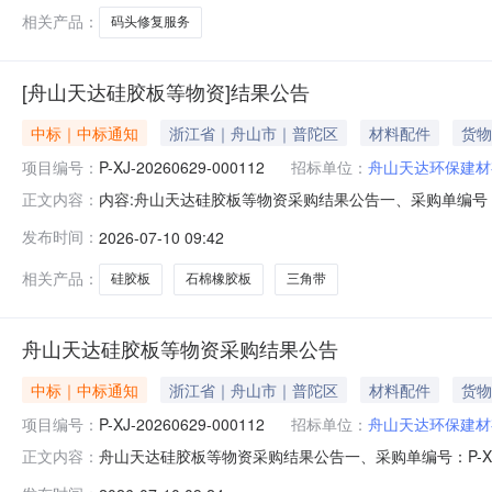
相关产品：
码头修复服务
[舟山天达硅胶板等物资]结果公告
中标｜中标通知
浙江省｜舟山市｜普陀区
材料配件
货物
项目编号：
P-XJ-20260629-000112
招标单位：
舟山天达环保建材
内容:舟山天达硅胶板等物资采购结果公告一、采购单编号：P
正文内容：
交供应商：宁波华壹精机有限公司五、询价类型：公开六、报价截
发布时间：
2026-07-10 09:42
物料名称采购数量计量单位税率交付时间交货地点采购需求单位行
相关产品：
硅胶板
石棉橡胶板
三角带
舟山天达硅胶板等物资采购结果公告
中标｜中标通知
浙江省｜舟山市｜普陀区
材料配件
货物
项目编号：
P-XJ-20260629-000112
招标单位：
舟山天达环保建材
舟山天达硅胶板等物资采购结果公告一、采购单编号：P-XJ
正文内容：
应商：宁波华壹精机有限公司五、询价类型：公开六、报价截止日