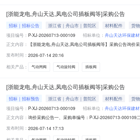
[浙能龙电,舟山天达,凤电公司插板阀等]采购公告
招标｜招标公告
浙江省｜舟山市｜普陀区
材料配件
货物
项目编号：
P-XJ-20260713-000109
招标单位：
舟山天达环保建材
【浙能龙电,舟山天达,凤电公司插板阀等】采购公告询价采购公
正文内容：
间：2026-07-1614:45四、报价有效期：90天
发布时间：
2026-07-14 20:16
下表。序号物料名称物料编码采购数量计量单位税率交付时间交货地
相关产品：
气动闸阀
气动旋转阀
插板阀
[浙能龙电,舟山天达,凤电公司插板阀等]采购公告
招标｜招标预告
浙江省｜舟山市｜普陀区
材料配件
货物
项目编号：
P-XJ-20260713-000109
招标单位：
舟山天达环保建材
询价采购公告一、采购单编号：P-XJ-20260713-000
正文内容：
采购执行单位：浙江天虹物资贸易有限公司六、采购执行
发布时间：
2026-07-14 17:13
率交付时间交货地点采购需求单位行项目备注1手动插板阀\960×520×
相关产品：
气动闸阀
气动旋转阀
插板阀