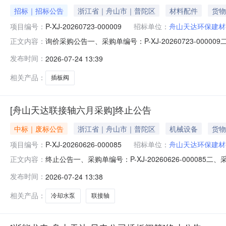
招标｜招标公告
浙江省｜舟山市｜普陀区
材料配件
货物
项目编号：
P-XJ-20260723-000009
招标单位：
舟山天达环保建材
询价采购公告一、采购单编号：P-XJ-20260723-000
正文内容：
江天虹物资贸易有限公司六、采购执行人：徐天昊七、询
发布时间：
2026-07-24 13:39
地点采购需求单位行项目备注1插板阀\PZ73H-10C\DN300\
相关产品：
插板阀
[舟山天达联接轴六月采购]终止公告
中标｜废标公告
浙江省｜舟山市｜普陀区
机械设备
货物
项目编号：
P-XJ-20260626-000085
招标单位：
舟山天达环保建材
终止公告一、采购单编号：P-XJ-20260626-00008
正文内容：
江天虹物资贸易有限公司六、采购执行人：朱宣璋七、询
发布时间：
2026-07-24 13:38
1联接轴\配套\冷却水泵\IZ80-50-200A\组合件\国
相关产品：
冷却水泵
联接轴