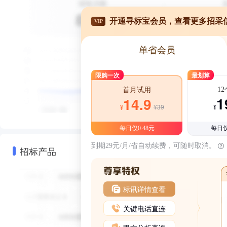
开通寻标宝会员，查看更多招采
VIP
单省会员
限购一次
最划算
1
首月试用
1
14.9
¥39
¥
¥
每日仅0.48元
每日仅
到期29元/月/省自动续费，可随时取消。
招标产品
标讯详情查看
关键电话直连