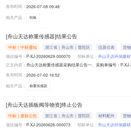
五、采购执行单位：浙江天虹物资贸易有限公司六、采购
发布时间：
2026-07-08 09:48
单位税率交付时间交货地点采购需求单位行项目备注1铝板\0.7×10
相关产品：
铝板
[舟山天达称重传感器]结果公告
中标｜中标通知
浙江省｜舟山市｜普陀区
仪器仪表
货物
项目编号：
P-XJ-20260629-000070
招标单位：
舟山天达环保建材
舟山天达称重传感器采购结果公告一、采购单编号：P-XJ-
正文内容：
商：南京灼华电气有限公司五、询价类型：公开六、报价截止日期
发布时间：
2026-07-02 16:52
称采购数量计量单位税率交付时间交货地点采购需求单位行项目备注1
相关产品：
称重传感器
[舟山天达插板阀等物资]终止公告
中标｜废标公告
浙江省｜舟山市｜普陀区
材料配件
货物
项目编号：
P-XJ-20260626-000073
招标单位：
舟山天达环保建材