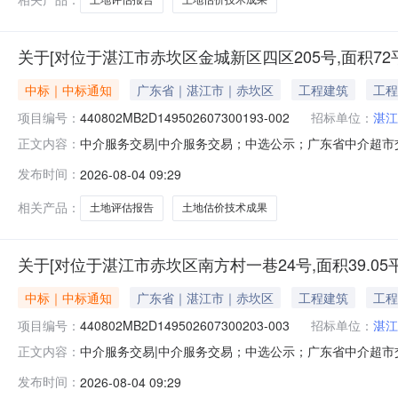
关于[对位于湛江市赤坎区金城新区四区205号,面积7
中标｜中标通知
广东省｜湛江市｜赤坎区
工程建筑
工程
项目编号：
440802MB2D149502607300193-002
招标单位：
湛江
中介服务交易|中介服务交易；中选公示；广东省中介超市交易系统
正文内容：
面积72平方米土地使用权进行出让市场价格评估。（分
发布时间：
2026-08-04 09:29
务金额：暂不做评估与测算金额说明：本次采购服务金额
〔2024〕340号）
相关产品：
土地评估报告
土地估价技术成果
关于[对位于湛江市赤坎区南方村一巷24号,面积39.
中标｜中标通知
广东省｜湛江市｜赤坎区
工程建筑
工程
项目编号：
440802MB2D149502607300203-003
招标单位：
湛江
中介服务交易|中介服务交易；中选公示；广东省中介超市交易系
正文内容：
39.05平方米土地使用权进行出让市场价格评估。（分
发布时间：
2026-08-04 09:29
务金额：暂不做评估与测算金额说明：本次采购服务金额