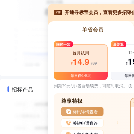
开通寻标宝会员，查看更多招采
VIP
单省会员
限购一次
最划算
1
首月试用
1
14.9
¥39
¥
¥
每日仅0.48元
每日仅
到期29元/月/省自动续费，可随时取消。
招标产品
标讯详情查看
关键电话直连