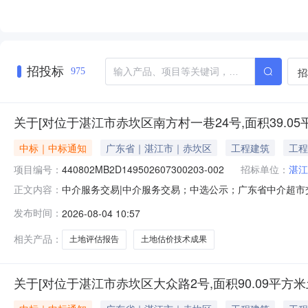
招投标
招
975
关于[对位于湛江市赤坎区南方村一巷24号,面积39.
中标｜中标通知
广东省｜湛江市｜赤坎区
工程建筑
工程
项目编号：
440802MB2D149502607300203-002
招标单位：
湛江
中介服务交易|中介服务交易；中选公示；广东省中介超市交易系
正文内容：
39.05平方米土地使用权进行出让市场价格评估。（分
发布时间：
2026-08-04 10:57
务金额：暂不做评估与测算金额说明：本次采购服务金额
〔2024〕340号
相关产品：
土地评估报告
土地估价技术成果
关于[对位于湛江市赤坎区大众路2号,面积90.09平