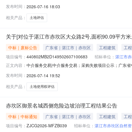
服务超市为湛江市赤坎区自然资源局公开选取土地评估中
发布时间：
2026-07-16 18:03
积90.09平方米土地使用权进行出让市场价格评估。中介服务事
相关产品：
土地评估
关于[对位于湛江市赤坎区大众路2号,面积90.09平
中标｜废标公告
广东省｜湛江市｜赤坎区
工程建筑
工程
项目编号：
440802MB2D149502607100683
招标单位：
湛江市赤
中介服务交易|中介服务交易；采购失败项目公示；广东省中介超市
正文内容：
米土地使用权进行出让市场价格评估。项目业主名称：湛
发布时间：
2026-07-14 19:52
家，系统自动置为失败项目。采购失败时间：2026-07-1417:
相关产品：
土地使用权评估
赤坎区御景名城西侧危险边坡治理工程结果公告
中标｜中标通知
广东省｜湛江市｜赤坎区
工程建筑
工程
项目编号：
ZJCG2026-MFZB039
招标单位：
湛江市赤坎区自然资