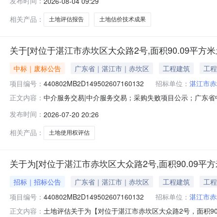
发布时间：
2026-08-04 09:29
务金额：暂不做评估与测算金额说明：本次采购服务金额
〔2024〕340号
相关产品：
土地评估报告
土地估价技术成果
关于[对位于湛江市赤坎区大众路2号,面积90.09平
中标｜废标公告
广东省｜湛江市｜赤坎区
工程建筑
工程
项目编号：
440802MB2D149502607160132
招标单位：
湛江市赤
中介服务交易|中介服务交易；采购失败项目公示；广东省中介超市
正文内容：
米土地使用权进行出让市场价格评估。项目业主名称：湛
发布时间：
2026-07-20 20:26
系统自动置为失败项目采购失败时间：2026-07-2017:47:5
相关产品：
土地使用权评估
关于为[对位于湛江市赤坎区大众路2号,面积90.09
招标｜招标公告
广东省｜湛江市｜赤坎区
工程建筑
工程
项目编号：
440802MB2D149502607160132
招标单位：
湛江市赤
土地评估关于为【对位于湛江市赤坎区大众路2号，面积90.
正文内容：