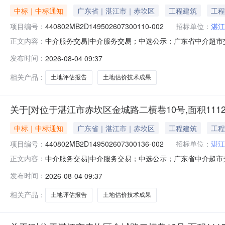
中标｜中标通知
广东省｜湛江市｜赤坎区
工程建筑
工程
项目编号：
440802MB2D149502607300110-002
招标单位：
湛江
中介服务交易|中介服务交易；中选公示；广东省中介超市交易系统
正文内容：
平方米土地使用权进行出让市场价格评估。（分组二）项
发布时间：
2026-08-04 09:37
额：暂不做评估与测算金额说明：本次采购服务金额不作估
340号）标准
相关产品：
土地评估报告
土地估价技术成果
关于[对位于湛江市赤坎区金城路二横巷10号,面积111
中标｜中标通知
广东省｜湛江市｜赤坎区
工程建筑
工程
项目编号：
440802MB2D149502607300136-002
招标单位：
湛江
中介服务交易|中介服务交易；中选公示；广东省中介超市交易系
正文内容：
积1112.51平方米土地使用权进行出让市场价格评估
发布时间：
2026-08-04 09:37
码：服务金额：暂不做评估与测算金额说明：本次采购服
〔2024〕3
相关产品：
土地评估报告
土地估价技术成果