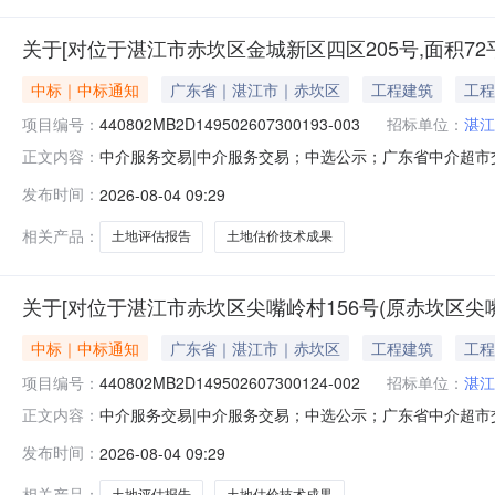
关于[对位于湛江市赤坎区金城新区四区205号,面积7
中标｜中标通知
广东省｜湛江市｜赤坎区
工程建筑
工程
项目编号：
440802MB2D149502607300193-003
招标单位：
湛江
中介服务交易|中介服务交易；中选公示；广东省中介超市交易系统
正文内容：
面积72平方米土地使用权进行出让市场价格评估。（分
发布时间：
2026-08-04 09:29
务金额：暂不做评估与测算金额说明：本次采购服务金额
〔2024〕340号）
相关产品：
土地评估报告
土地估价技术成果
关于[对位于湛江市赤坎区尖嘴岭村156号(原赤坎区尖嘴
中标｜中标通知
广东省｜湛江市｜赤坎区
工程建筑
工程
项目编号：
440802MB2D149502607300124-002
招标单位：
湛江
中介服务交易|中介服务交易；中选公示；广东省中介超市交易系统
正文内容：
坎区尖嘴岭村23号），面积228.39平方米土地使用
发布时间：
2026-08-04 09:29
成果投资审批项目编码：服务金额：暂不做评估与测算金
（湛自然资
相关产品：
土地评估报告
土地估价技术成果