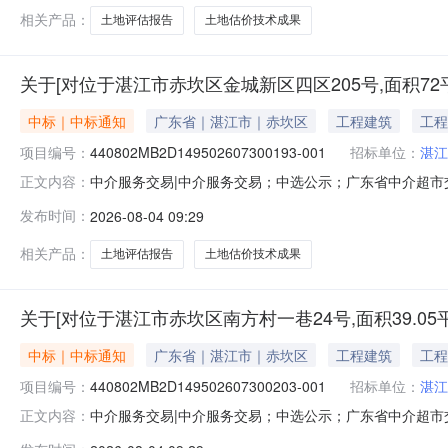
〔2024〕340号
相关产品：
土地评估报告
土地估价技术成果
关于[对位于湛江市赤坎区金城新区四区205号,面积7
中标｜中标通知
广东省｜湛江市｜赤坎区
工程建筑
工程
项目编号：
440802MB2D149502607300193-001
招标单位：
湛江
中介服务交易|中介服务交易；中选公示；广东省中介超市交易系统
正文内容：
面积72平方米土地使用权进行出让市场价格评估。（分
发布时间：
2026-08-04 09:29
务金额：暂不做评估与测算金额说明：本次采购服务金额
〔2024〕340号）
相关产品：
土地评估报告
土地估价技术成果
关于[对位于湛江市赤坎区南方村一巷24号,面积39.
中标｜中标通知
广东省｜湛江市｜赤坎区
工程建筑
工程
项目编号：
440802MB2D149502607300203-001
招标单位：
湛江
中介服务交易|中介服务交易；中选公示；广东省中介超市交易系
正文内容：
39.05平方米土地使用权进行出让市场价格评估。（分