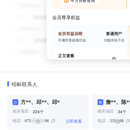
甲方分析查询
会员尊享权益
招标联系人
方**、邱**、邱*
詹**、陈*
方
詹
个
个
224
34
相关项目：
相关项目：
立即查看
电话：
075
06
电话：
335
06
*******
**