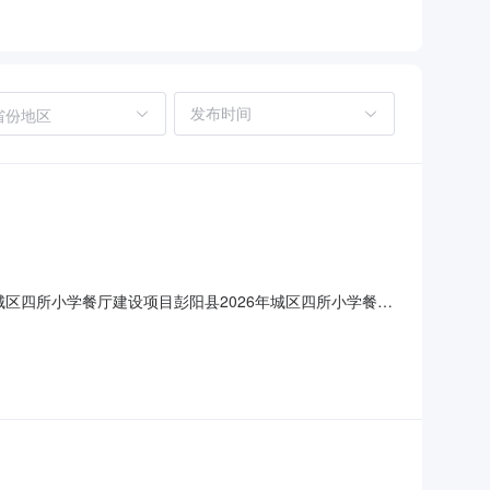
省份地区
6年城区四所小学餐厅建设项目彭阳县2026年城区四所小学餐厅
细评审，推荐出中标结果候选人。现将评标结果公示如下：一、评
分第一中标候选人宁夏明丰建设工程有限公司283799