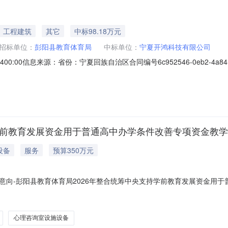
工程建筑
其它
中标98.18万元
招标单位：
彭阳县教育体育局
中标单位：
宁夏开鸿科技有限公司
-0400:00信息来源：省份：宁夏回族自治区合同编号6c952546-0eb2-4a84-87
补短板（园本资源建设）教学设施设备政府采购项目合同项目名称D640425-
2026-08-0400:00:00
持学前教育发展资金用于普通高中办学条件改善专项资金教
设备
服务
预算350万元
采购意向-彭阳县教育体育局2026年整合统筹中央支持学前教育发展资金
央支持学前教育发展资金用于普通高中办学条件改善专项资金教学设施设备
县教育体育局采购项目名称：彭阳县教育体育局2026年整合统筹中央支持
心理咨询室设施设备