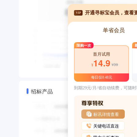
开通寻标宝会员，查看
VIP
单省会员
限购一次
首月试用
14.9
¥39
¥
每日仅0.48元
到期29元/月/省自动续费，可随
招标产品
标讯详情查看
关键电话直连