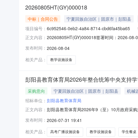
20260805HT(GY)000018
中标｜合同公告
宁夏回族自治区｜固原市｜彭阳县
项目编号：
6c952546-0eb2-4a84-8714-cbd6fa45ba65
20260805HT(GY)000018签署时间：2026-08
正文内容：
目编号彭阳县教育体育局2026年学前教育普及普惠
发布时间：
2026-08-04
供应商宁夏开鸿科技有限公司合同金额981,800签署时间
相关产品：
教学设施设备
彭阳县教育体育局2026年整合统筹中央支
采购意向
宁夏回族自治区｜固原市｜彭阳县
机械
招标单位：
彭阳县教育体育局
彭阳县教育体育局2026年9（至）10月政府
正文内容：
详细情况彭阳县教育体育局2026年整合统筹中
发布时间：
2026-07-31 19:41
年9（至）10月政府采购意向采购单位：彭阳
施设备政府采购项目预算金
相关产品：
高考广播设施设备
教学设施设备
学生餐桌