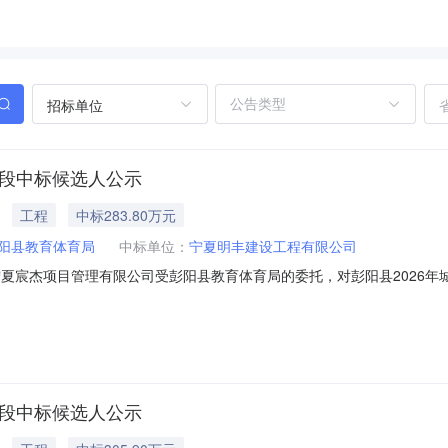
招标单位
标段中标候选人公示
工程
中标283.80万元
阳县教育体育局
中标单位：
宁夏明丰建设工程有限公司
标候选人公示宁夏宸杰项目管理有限公司受彭阳县教育体育局的委托，对彭阳县202
-0712:50:00完成评标工作，经评标委员会对所有投标人的投标文件详
选人排名单位名称投标报价工期质量标准项目负责人相关证书及编号评标得
标段中标候选人公示