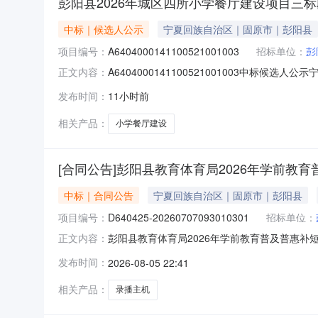
彭阳县2026年城区四所小学餐厅建设项目三
中标｜候选人公示
宁夏回族自治区｜固原市｜彭阳县
项目编号：
A6404000141100521001003
招标单位：
彭
A6404000141100521001003中
正文内容：
建设项目三标段进行公开招标,已于2026-08
发布时间：
11小时前
标委员会推荐的中标候选人名单及其排序中标候
相关产品：
小学餐厅建设
[合同公告]彭阳县教育体育局2026年学前教
中标｜合同公告
宁夏回族自治区｜固原市｜彭阳县
项目编号：
D640425-20260707093010301
招标单位：
彭阳县教育体育局2026年学前教育普及普惠补短
正文内容：
2026年学前教育普及普惠补短板（园本资源建设）
发布时间：
2026-08-05 22:41
育普及普惠补短板（园本资源建设）教学设施设备
相关产品：
录播主机