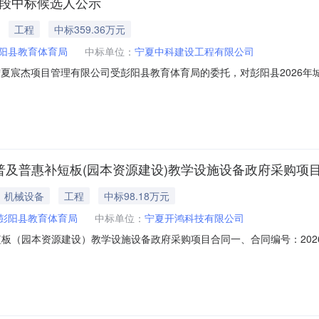
标段中标候选人公示
工程
中标359.36万元
阳县教育体育局
中标单位：
宁夏中科建设工程有限公司
标候选人公示宁夏宸杰项目管理有限公司受彭阳县教育体育局的委托，对彭阳县202
-0714:28:00完成评标工作，经评标委员会对所有投标人的投标文件详
选人排名单位名称投标报价工期质量标准项目负责人相关证书及编号评标得
育普及普惠补短板(园本资源建设)教学设施设备政府采购项
机械设备
工程
中标98.18万元
彭阳县教育体育局
中标单位：
宁夏开鸿科技有限公司
板（园本资源建设）教学设施设备政府采购项目合同一、合同编号：2026080
教学设施设备政府采购项目合同三、项目编号：D640425-202607070
政府采购项目五、合同主体采购人（甲方）：彭阳县教育体育局地址：彭阳县