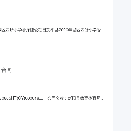
6年城区四所小学餐厅建设项目彭阳县2026年城区四所小学餐厅
细评审，推荐出中标结果候选人。现将评标结果公示如下：一、评
分第一中标候选人宁夏中科建设工程有限公司359360
目合同
5HT(GY)000018二、合同名称：彭阳县教育体育局
93010301四、项目名称：彭阳县教育体育局2026年学前教
白阳镇栖凤街595号联系方式：0954-701