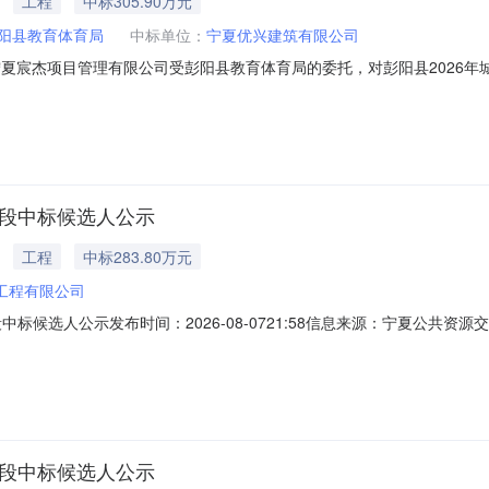
工程
中标305.90万元
阳县教育体育局
中标单位：
宁夏优兴建筑有限公司
标候选人公示宁夏宸杰项目管理有限公司受彭阳县教育体育局的委托，对彭阳县202
-0714:28:00完成评标工作，经评标委员会对所有投标人的投标文件详
人排名单位名称投标报价工期质量标准项目负责人相关证书及编号评标得分
标段中标候选人公示
工程
中标283.80万元
工程有限公司
中标候选人公示发布时间：2026-08-0721:58信息来源：宁夏公共资
标候选人公示宁夏宸杰项目管理有限公司受彭阳县教育体育局的委托，对彭阳县202
-0712:50:00完成评标工作，经评标委员会对所有投标人的投标文件详
标段中标候选人公示