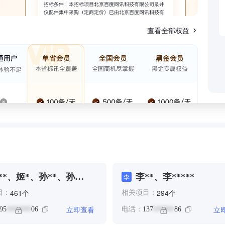
查看全部权益
**、姬*、孙**、孙
李**、李*****
李
****、孙**、日*、王、王
个
个
461
294
目：
相关项目：
*、王*、王**、王**、王
、贾**、贾**
立即查看
立
95
06
电话：
137
86
*******
******