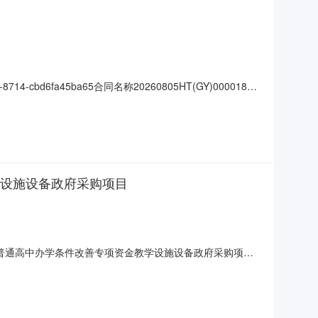
14-cbd6fa45ba65合同名称20260805HT(GY)000018项
20260707093010301采购人名称彭阳县教育体育局
学设施设备政府采购项目
用于普通高中办学条件改善专项资金教学设施设备政府采购项目
政府采购项目项目所在采购意向：彭阳县教育体育局2026
学前教育发展资金用于普通高中办学条件改善专项资金教学设