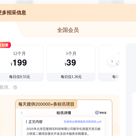
更多招采信息
全国会员
最划算
12个月
1个月
3个月
199
39
99
¥
¥
¥
每日仅0.55元
每日仅1.26元
每日仅1.08元
时取消。