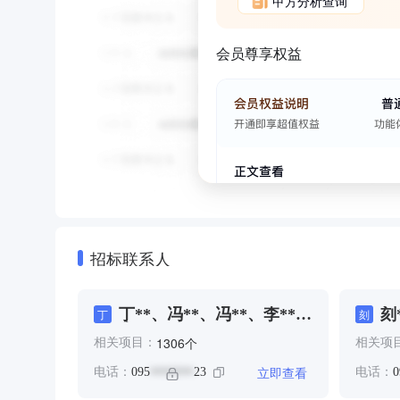
甲方分析查询
会员尊享权益
招标联系人
丁**、冯**、冯**、李**、
刻
丁
刻
李**、王**、王**、石**、
*
个
1306
相关项目：
相关项
贾**
*
*
立即查看
电话：
095
23
电话：
0
*******