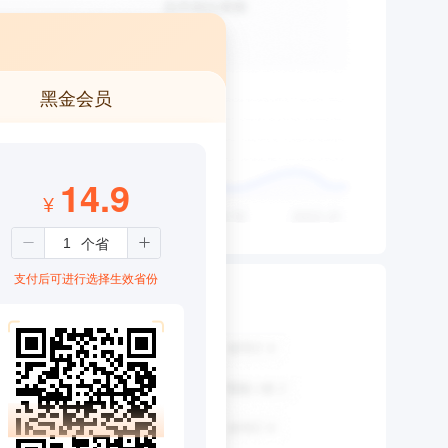
黑金会员
14.9
¥
支付后可进行选择生效省份