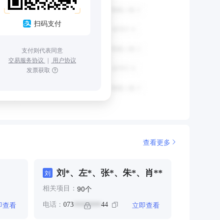
扫码支付
支付则代表同意
交易服务协议
｜
用户协议
发票获取
查看更多
刘*、左*、张*、朱*、肖**
刘
个
90
相关项目：
即查看
立即查看
电话：
073
44
********