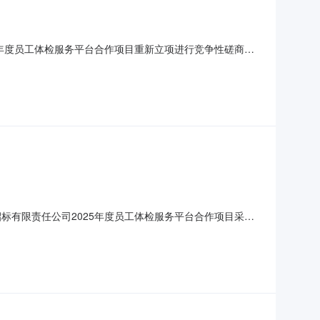
5年度员工体检服务平台合作项目重新立项进行竞争性磋商采
称：2025年度员工体检服务平台合作项目重新立项。2.采
交供应商。二、采购项目预算本项目体检费用为190400元
标有限责任公司2025年度员工体检服务平台合作项目采购
家的三、项目采购单位名称及联系方式采购人：湖南省招标
20191008@163.com监督部门：湖南省招标有限责任公司