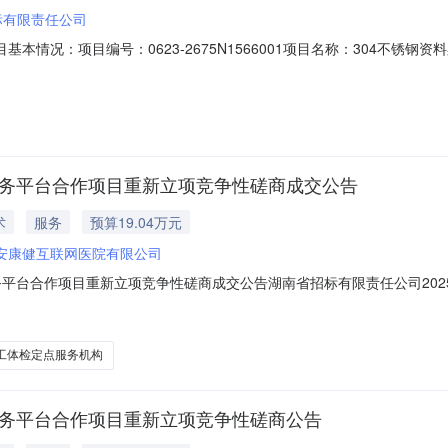
标有限责任公司
本情况：项目编号：0623-2675N1566001项目名称：304不锈
到供货通知起20个日历日内，完成全部生产、运输、安装及验收。二、申
誉和健全的财务会计制度；（3）具有履行合同所必需的设备和专业技术能
服务平台合作项目重新立项竞争性磋商成交公告
术
服务
预算19.04万元
安康健互联网医院有限公司
务平台合作项目重新立项竞争性磋商成交公告湖南省招标有限责任公司20
告如下：一、采购项目名称、编号采购项目名称：湖南省招标有限责任公司2
争性磋商方式，确定2025年度员工体检定点服务机构，单位如下：青岛平安
工体检定点服务机构
服务平台合作项目重新立项竞争性磋商公告