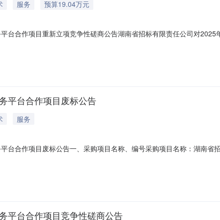
术
服务
预算19.04万元
务平台合作项目重新立项竞争性磋商公告湖南省招标有限责任公司对202
的供应商参与竞争性磋商采购活动。一、采购项目基本概况1.采购项目名
介绍：详见磋商文件“第四章采购需求”。3.成交供应商数量：确定1家成
服务平台合作项目废标公告
术
服务
务平台合作项目废标公告一、采购项目名称、编号采购项目名称：湖南省招
原因：符合专业条件的供应商或者对招标文件作实质响应的供应商不足三
招标大厦1712室联系人：宋女士电话：0731-84552970邮箱：song
服务平台合作项目竞争性磋商公告