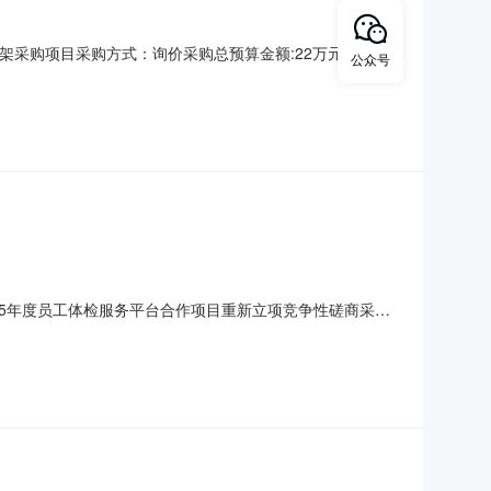
钢资料架采购项目采购方式：询价采购总预算金额:22万元（人民
公众号
请人的资格要求：1、供应商基本资格条件：（1）具有独立
力；（4）有依法缴纳税收和社会保障资金的良好记录；
25年度员工体检服务平台合作项目重新立项竞争性磋商采购
025年度员工体检服务平台合作项目重新立项预算金额：
康健互联网医院有限公司三、质疑参与采购活动的供应商如对此