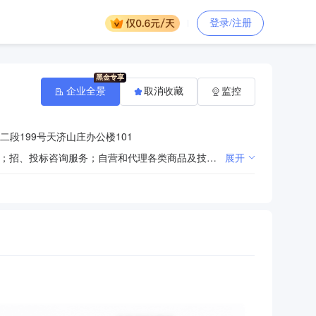
登录/注册
企业全景
取消收藏
监控
段199号天济山庄办公楼101
招、投标代理服务；工程建设项目招标代理服务；政府采购咨询服务；政府采购代理；科技项目招标服务；招、投标咨询服务；自营和代理各类商品及技术的进出口，但国家限定公司经营或禁止进出口的商品和技术除外；工程项目管理及咨询服务；以自有合法资产开展信息化产业投资（不得从事吸收存款、集资收款、受托贷款、发行票据发放贷款等国家金融监管及财政信用业务）；电子交易平台的服务与管理；信息平台、信息技术和数据分析运用服务。（依法须经批准的项目，经相关部门批准后方可开展经营活动）
展开