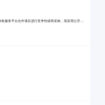
工体检服务平台合作项目进行竞争性磋商采购，现采用公开发
员工体检服务平台合作项目。2.采购项目标的、数量及简要规
算本项目体检费用采购预算为190400元（含税）。三、供