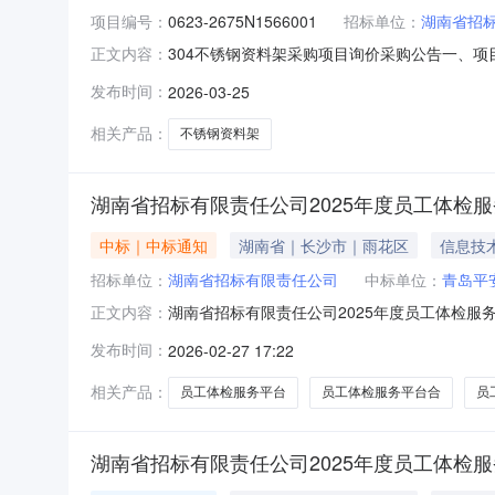
项目编号：
0623-2675N1566001
招标单位：
湖南省招
304不锈钢资料架采购项目询价采购公告一、项目基
正文内容：
币）最高限价：22万元（人民币）交货期：收
发布时间：
2026-03-25
承担民事责任的能力；（2）具有良好的商业信
（5）参加本次采购活
相关产品：
不锈钢资料架
湖南省招标有限责任公司2025年度员工体检
中标｜中标通知
湖南省｜长沙市｜雨花区
信息技
招标单位：
湖南省招标有限责任公司
中标单位：
青岛平
湖南省招标有限责任公司2025年度员工体检服
正文内容：
于2026年02月26日结束，现将成交结果公
发布时间：
2026-02-27 17:22
190,400.00元二、采购结果我司通过竞
公告有异议的，请于此公
相关产品：
员工体检服务平台
员工体检服务平台合
员
湖南省招标有限责任公司2025年度员工体检