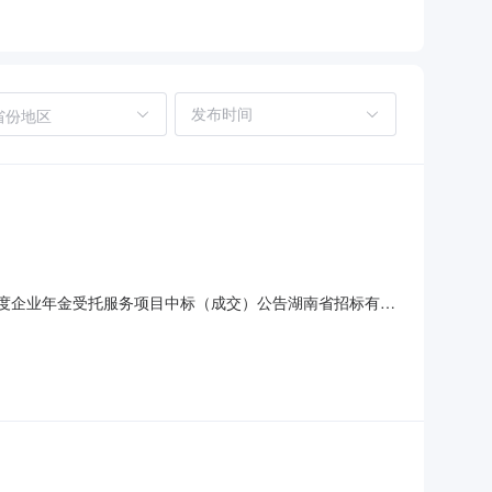
省份地区
29年度企业年金受托服务项目中标（成交）公告湖南省招标有限
果公告如下：一、采购项目名称、编号采购项目名称：湖南省招标
26-2029年度企业年金受托服务项目1项二、供应商来源