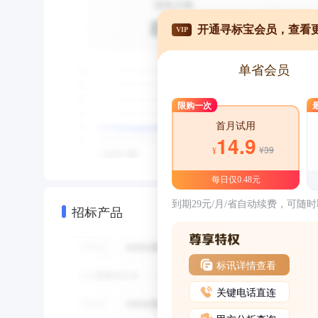
开通寻标宝会员，查看
VIP
单省会员
限购一次
首月试用
14.9
¥39
¥
每日仅0.48元
到期29元/月/省自动续费，可随
招标产品
标讯详情查看
关键电话直连