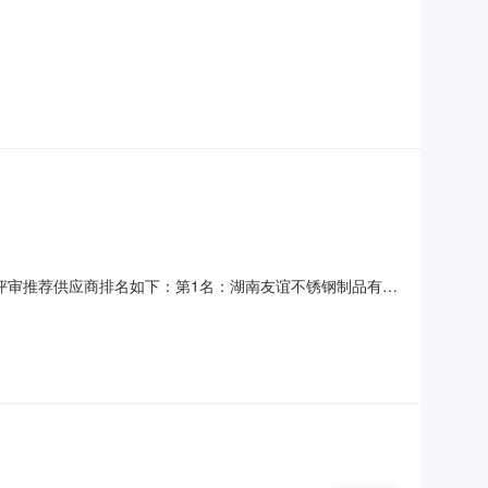
果经评审推荐供应商排名如下：第1名：湖南友谊不锈钢制品有限
交）供应商如下：供应商名称：湖南友谊不锈钢制品有限公司
议，可以在公示期内以书面形式提出质疑。我单位将在收到质