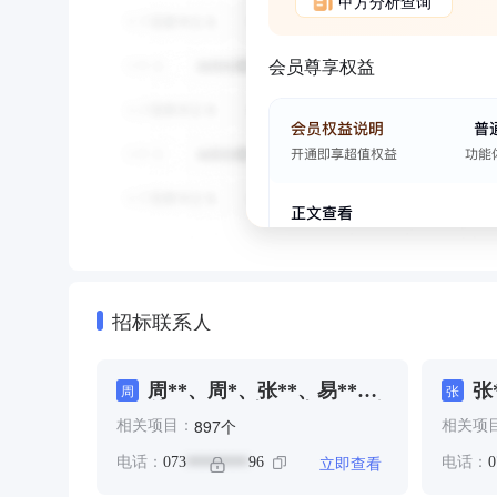
甲方分析查询
会员尊享权益
招标联系人
周**、周*、张**、易**、
张
周
张
曾*、王*、肖*、肖***、陈
熊
个
897
相关项目：
相关项
**
陈
立即查看
电话：
073
96
电话：
0
********