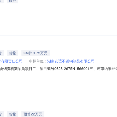
购
服务
货
货物
中标19.75万元
标有限责任公司
中标单位：
湖南友谊不锈钢制品有限公司
资料架采购项目二、项目编号0623-2675N1566001三、评审结
长沙盛晖建材有限公司四、中标（成交）供应商经询价小组推荐中标（成
示期公示发布之日起3个工作日。六、提出异议如有供应商对上述结果存在异
货
货物
预算22万元