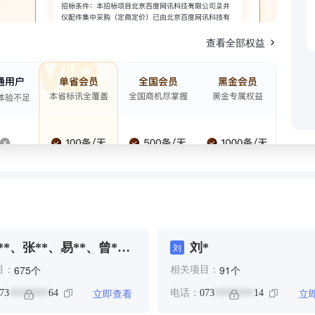
查看全部权益
**、张**、易**、曾*、
刘*
刘
**、王*、肖*、肖***、
个
个
675
91
目：
相关项目：
**
立即查看
立
73
64
电话：
073
14
********
********