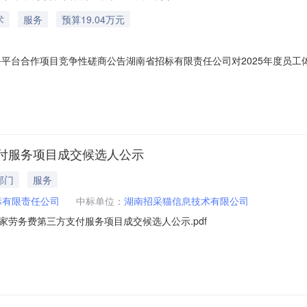
术
服务
预算19.04万元
务平台合作项目竞争性磋商公告湖南省招标有限责任公司对2025年度员
性磋商采购活动。一、采购项目基本概况1.采购项目名称：2025年度
章采购需求”。3.成交供应商数量：确定1家成交供应商。二、采购项目预
付服务项目成交候选人公示
部门
服务
标有限责任公司
中标单位：
湖南招采猫信息技术有限公司
劳务费第三方支付服务项目成交候选人公示.pdf