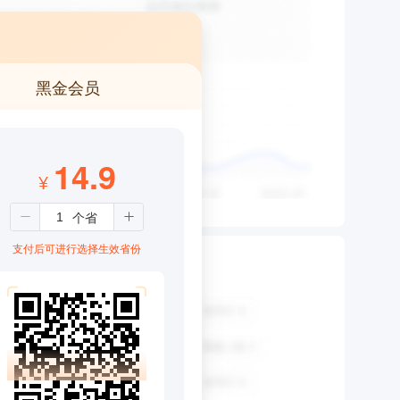
黑金会员
14.9
¥
支付后可进行选择生效省份