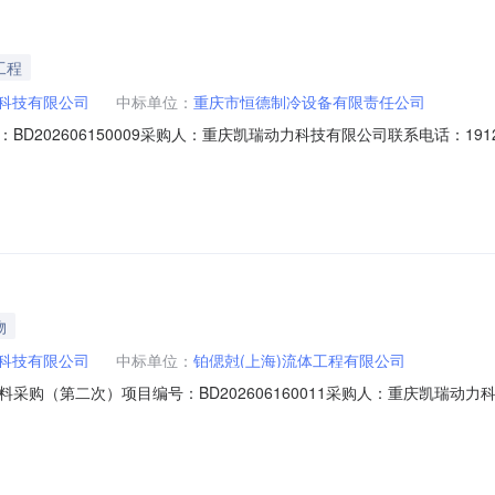
工程
科技有限公司
中标单位：
重庆市恒德制冷设备有限责任公司
02606150009采购人：重庆凯瑞动力科技有限公司联系电话：1912305
6150009排序供应商名称拟中标人：重庆市恒德制冷设备有限责任公司投诉
示期内以书面的形式向采购单位提出质疑，逾期将不再受理。公示期满，如
物
科技有限公司
中标单位：
铂偲尅(上海)流体工程有限公司
购（第二次）项目编号：BD202606160011采购人：重庆凯瑞动力科技
工作的积极配合！特此通知！