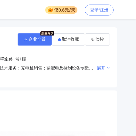
登录/注册
企业全景
取消收藏
监控
翠渝路1号1幢
一般项目：电池销售；电池零配件生产；站用加氢及储氢设施销售；消防器材销售；消防技术服务；储能技术服务；充电桩销售；输配电及控制设备制造；电动汽车充电基础设施运营；充电控制设备租赁；集中式快速充电站；电子元器件零售；非居住房地产租赁；会议及展览服务；开发、制造、销售：燃气汽车零部件、燃气汽车发动机、发动机零部件、通用机械零部件、工程机械零部件、船舶零部件、汽车零部件以及技术服务、试验检测；销售：汽车（不含九座及以下乘用车）、机电产品、高压容器瓶；货物进出口业务【依法须经批准的项目，经相关部门批准后方可开展经营活动】。。（除依法须经批准的项目外，凭营业执照依法自主开展经营活动）
展开