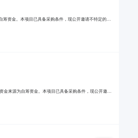
为自筹资金。本项目已具备采购条件，现公开邀请不特定的潜
.3采购方式：谈判采购2.4采购范围：包括但不限于瓶口阀型式
内完成本项目所有服务内容。2.6服务地点：重庆市两江新
目资金来源为自筹资金。本项目已具备采购条件，现公开邀请
BD2026070900062.3采购方式：谈判采购2.4采购
服务期限：自合同签订生效之日起60（R天￡月￡年）内完