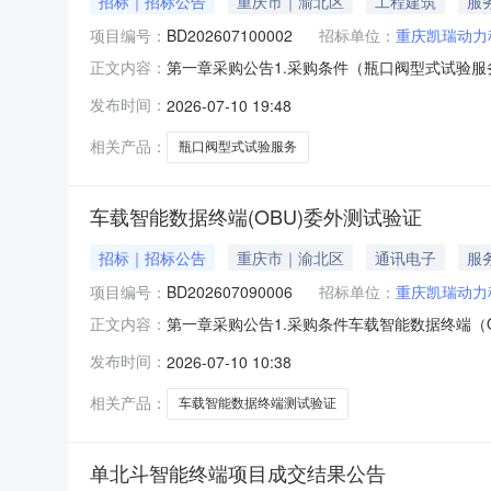
招标｜招标公告
重庆市｜渝北区
工程建筑
服
项目编号：
BD202607100002
招标单位：
重庆凯瑞动力
第一章采购公告1.采购条件（瓶口阀型式试验
正文内容：
在供应商参加本项目谈判采购活动。2.项目概况2.
发布时间：
2026-07-10 19:48
试验服务等服务内容。项目具体服务要求详见第五
区翠云街道
相关产品：
瓶口阀型式试验服务
车载智能数据终端(OBU)委外测试验证
招标｜招标公告
重庆市｜渝北区
通讯电子
服
项目编号：
BD202607090006
招标单位：
重庆凯瑞动力
第一章采购公告1.采购条件车载智能数据终端
正文内容：
不特定的潜在供应商参加本项目谈判采购活动。2.项
发布时间：
2026-07-10 10:38
范围：包括但不限于车载智能数据终端（OBU）
成本项目
相关产品：
车载智能数据终端测试验证
单北斗智能终端项目成交结果公告