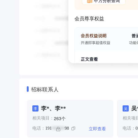
甲方分析查询
会员尊享权益
招标联系人
李*、李**
吴
李
吴
个
263
相关项目：
相关项
立即查看
电话：
191
98
电话：
0
******