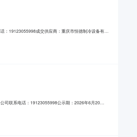
：19123055998成交供应商：重庆市恒德制冷设备有限
系电话：19123055998公示期：2026年6月20
商名称第一成交候选人深圳市一棵草智能科技有限公司拟中标人：
评审结果有异议，请于公示期内以书面的形式向采购单位提