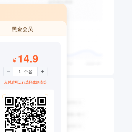
黑金会员
14.9
¥
支付后可进行选择生效省份