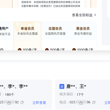
查看全部权益
**、李*、李**
唐**、王*
唐
个
个
180
17
目：
相关项目：
立即查看
立
23
92
电话：
023
96
*******
*******