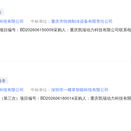
务
科技有限公司
中标单位：
重庆市恒德制冷设备有限责任公司
编号：BD202606150009采购人：重庆凯瑞动力科技有限公司联系电话
特此通知！
服务
科技有限公司
中标单位：
深圳市一棵草智能科技有限公司
次）项目编号：BD202606180014采购人：重庆凯瑞动力科技有限公司联
北斗智能终端项目（第三次）项目编码：BD202606180014排序供应
计合规部（023-68181725）备注：如果参与本项目的响应单位对