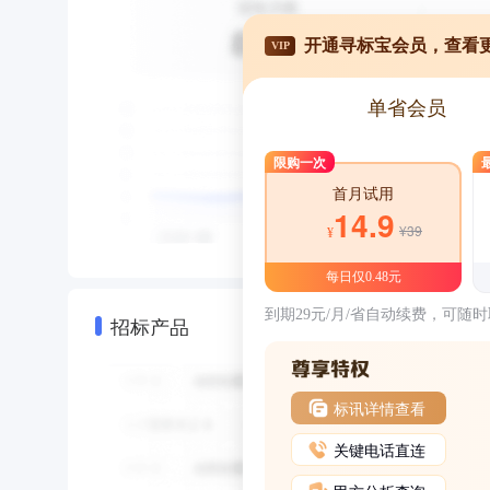
开通寻标宝会员，查看
VIP
单省会员
限购一次
首月试用
14.9
¥39
¥
每日仅0.48元
到期29元/月/省自动续费，可随
招标产品
标讯详情查看
关键电话直连