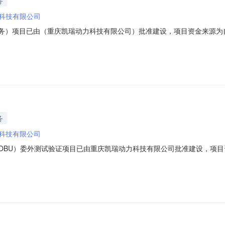
务
科技有限公司
服务）项目已由（重庆凯瑞动力科技有限公司）批准建设，项目资金来源
1项目名称：瓶口阀型式试验服务2.2采购编号：BD2026071000022
章采购需求。2.5服务期限：自合同签订生效之日起12（￡天R月￡年）
务
科技有限公司
（OBU）委外测试验证项目已由重庆凯瑞动力科技有限公司批准建设，项
目概况2.1项目名称：车载智能数据终端（OBU）委外测试验证2.2采购编号：
委外测试验证等服务内容。项目具体服务要求详见第五章采购需求。2.5