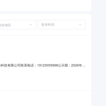
省份地区
有限公司联系电话：19123055998公示期：2026年7
0006排序供应商名称第一成交候选人重庆九洛汽车科技有限公司
单位对评审结果有异议，请于公示期内以书面的