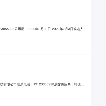
5998公示期：2026年6月30日-2026年7月3日候选人排
受理部门：审计合规部（023-68181725）备注：如果参
无异议，即时生效。质疑发送邮箱：caer
有限公司联系电话：19123055998成交供应商：铂偲尅