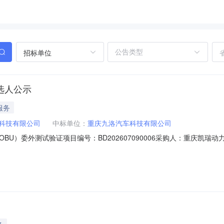
招标单位
选人公示
服务
科技有限公司
中标单位：
重庆九洛汽车科技有限公司
）委外测试验证项目编号：BD202607090006采购人：重庆凯瑞动力科技
称：车载智能数据终端（OBU）委外测试验证项目编码：BD20260709
门：综合部（电话：023-68650192）备注：如果参与本项目的响应