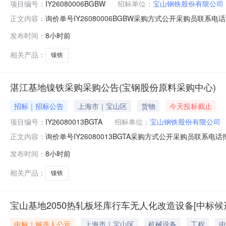
项目编号：
IY26080006BGBW
招标单位：
宝山钢铁股份有限公司
询价单号IY26080006BGBW采购方式公开采购员联系电话报
正文内容：
物料名称规格型号品牌采购数量计量单位要求交货期备注A5370
发布时间：
8小时前
保证金额度：300000.0元三、商务条款：定价说明：湿公
相关产品：
镍铁
湛江基地镍铁采购采购公告(宝钢股份原料采购中心)
招标｜招标公告
上海市｜宝山区
货物
今天投标截止
项目编号：
IY26080013BGTA
招标单位：
宝山钢铁股份有限公司
询价单号IY26080013BGTA采购方式公开采购员联系电话报
正文内容：
料名称规格型号品牌采购数量计量单位要求交货期备注A1670
发布时间：
8小时前
300000.0元三、商务条款：定价说明：湿公吨。限价类别：
相关产品：
镍铁
宝山基地2050热轧板坯库行车无人化改造设备[中标候
中标｜候选人公示
上海市｜宝山区
机械设备
工程
中