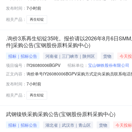
日【报价方式见附件】寻源方式:询比价中标供应商:未公开中标金
发布时间：
7小时前
相关产品：
再生铝锭
.询价3系再生铝锭35吨。报价请以2026年8月6日SMM
件]采购公告(宝钢股份原料采购中心)
招标｜招标公告
河南省｜三门峡市｜陕州区
货物
今天投
项目编号：
IY26080006BGPV
招标单位：
宝山钢铁股份有限公司
询价单号IY26080006BGPV采购方式定向采购员联系
正文内容：
牌采购数量计量单位要求交货期备注A5678974外购3系再
发布时间：
7小时前
额度：0.0元三、商务条款：定价说明：湿公吨。限价类别：
相关产品：
再生铝锭
武钢镍铁采购采购公告(宝钢股份原料采购中心)
招标｜招标公告
湖北省｜武汉市｜青山区
货物
今天投标