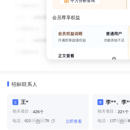
甲方分析查询
会员尊享权益
招标联系人
王*
李**、李*
王
李
个
个
426
221
相关项目：
相关项目：
立即查看
电话：
021
70
电话：
137
8
*******
******