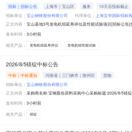
招标｜招标公告
上海市｜宝山区
服务
10天后投标截止
招标单位：
宝山钢铁股份有限公司
代理单位：
上海宝华国际招标
宝山基地3号发电机组延寿评估及性能试验项目[招标公告]发
正文内容：
目宝山基地3号发电机组延寿评估及性能试验项目已获批，
发布时间：
3小时前
况与招标范围2.1项目地点：上海市宝山区富锦路宝山基地厂
围：1）对
相关产品：
发电机组延寿评估
发电机组性能试验
2026/8/5镁锭中标公告
中标｜中标通知
河南省｜三门峡市｜陕州区
货物
招标单位：
宝山钢铁股份有限公司
采购商名称:宝钢股份原料采购中心采购标题:2026/8/5镁锭
正文内容：
发布时间：
3小时前
相关产品：
镁锭