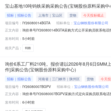
宝山基地10吨钨铁采购采购公告(宝钢股份原料采购中
招标｜招标公告
上海市｜宝山区
货物
今天投标截止
项目编号：
IY26080014BGTA
招标单位：
宝山钢铁股份有限公司
询价单号IY26080014BGTA采购方式公开采购员联系电话报
正文内容：
料名称规格型号品牌采购数量计量单位要求交货期备注A156523
发布时间：
5小时前
保证金额度：300000.0元三、商务条款：定价说明：湿公
相关产品：
钨铁
询价6系工厂料210吨。报价请以2026年8月6日SMM上
件]采购公告(宝钢股份原料采购中心)
招标｜招标公告
河南省｜三门峡市｜陕州区
货物
今天投
项目编号：
IY26080007BGPV
招标单位：
宝山钢铁股份有限公司
询价单号IY26080007BGPV采购方式定向采购员联系
正文内容：
牌采购数量计量单位要求交货期备注AB0058086系工厂料
发布时间：
6小时前
度：0.0元三、商务条款：定价说明：湿公吨。限价类别：数