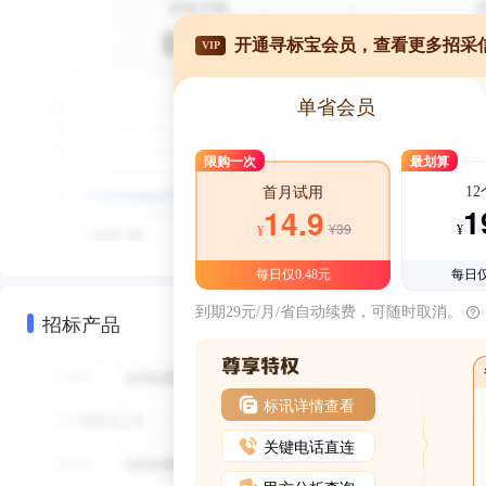
开通寻标宝会员，查看更多招采
VIP
单省会员
限购一次
最划算
1
首月试用
1
14.9
¥39
¥
¥
每日仅0.48元
每日仅
到期29元/月/省自动续费，可随时取消。
招标产品
标讯详情查看
关键电话直连