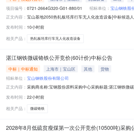
项目编号：
0721-2664G320-G01-880/01
招标单位：
宝山钢铁股
宝山基地2050热轧板坯库行车无人化改造设备[中标候选人
正文内容：
2026年08月09日本宝山基地2050热轧板坯库行车无人化改
发布时间：
10小时前
人化改造设备的中标候选人，现公示如下：一、评标情况1、
相关产品：
热轧板坯库行车无人化改造设备
湛江钢铁微碳铬铁公开竞价(60计价)中标公告
中标｜中标通知
上海市｜宝山区
其他
货物
招标单位：
宝山钢铁股份有限公司
采购商名称:宝钢股份原料采购中心采购标题:湛江钢铁微碳铬铁
正文内容：
点击：
发布时间：
22小时前
相关产品：
微碳铬铁
2028年8月低硫贫瘦煤第一次公开竞价(10500吨)采