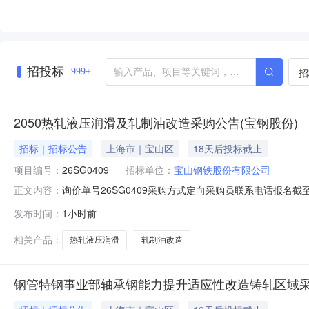
招投标
招
999+
2050热轧液压润滑及轧制油改造采购公告(宝钢股份)
招标｜招标公告
上海市｜宝山区
18天后投标截止
项目编号：
26SG0409
招标单位：
宝山钢铁股份有限公司
询价单号26SG0409采购方式定向采购员联系电话报名截至
正文内容：
要求交货期备注0012050热轧液压润滑及轧制油改造02宝
发布时间：
1小时前
支撑辊平衡液压阀台；改造2#和3#卷取机共6套助卷辊
相关产品：
热轧液压润滑
轧制油改造
钢管特钢事业部轴承钢能力提升适应性改造铸轧区域采