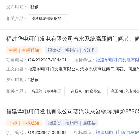
855273）三、采购代理机构：福建华电可门发电有限
发布时间：
1秒前
物资名称税率规格型号单位数量成交供应商1福建华电可门发电
相关产品：
捞渣机尾部盖板加工
福建华电可门发电有限公司汽水系统高压阀门阀芯、
中标｜中标通知
福建省｜福州市｜连江县
项目编号：
GX-202607-004461
招标单位：
福建华电可门发电有
福建华电可门发电有限公司汽水系统高压阀门阀芯、阀座外送
正文内容：
送修复及部件加工三、采购代理机构：福建华电可门发电
发布时间：
1秒前
序号采购人物资名称税率采购范围成交供应商1福建华电可
08-10
相关产品：
高压阀门部件加工
高压阀门阀座修复
高压阀门阀芯修
福建华电可门发电有限公司蒸汽吹灰器螺母(锅炉8520
中标｜中标通知
福建省｜福州市｜连江县
项目编号：
GX-202607-008368
招标单位：
福建华电可门发电有