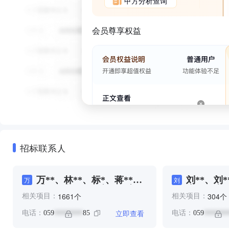
甲方分析查询
会员尊享权益
招标联系人
万**、林**、标*、蒋**、
刘**、刘*
万
刘
谢**、郑****、颜**、颜
朱**、李*
个
个
1661
304
相关项目：
相关项目：
**、饶**、黄**、黄*、黄
陈**
****、黄*
立即查看
电话：
059
85
电话：
059
********
*******