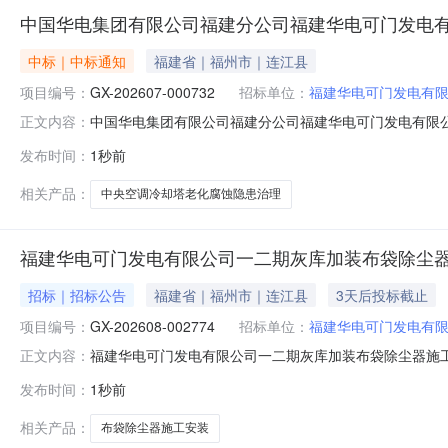
中国华电集团有限公司福建分公司福建华电可门发电
中标｜中标通知
福建省｜福州市｜连江县
项目编号：
GX-202607-000732
招标单位：
福建华电可门发电有
中国华电集团有限公司福建分公司福建华电可门发电有限公司
正文内容：
一期中央空调冷却塔老三、采购代理机构：中国华电集团有限
发布时间：
1秒前
建华联建设有限公司八、采购清单序号采购人物资名称税率
布日期：2026-0
相关产品：
中央空调冷却塔老化腐蚀隐患治理
福建华电可门发电有限公司一二期灰库加装布袋除尘
招标｜招标公告
福建省｜福州市｜连江县
3天后投标截止
项目编号：
GX-202608-002774
招标单位：
福建华电可门发电有
福建华电可门发电有限公司一二期灰库加装布袋除尘器施工安
正文内容：
代理机构：福建华电可门发电有限公司四、采购方式：公开询比采
发布时间：
1秒前
九、备注：十、采购清单序号采购人物资名称税率采购范围
效的
相关产品：
布袋除尘器施工安装