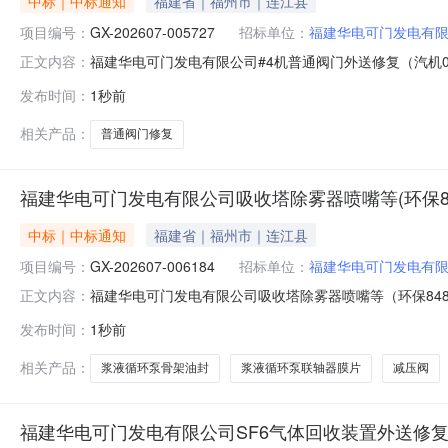
中标｜中标通知
福建省｜福州市｜连江县
项目编号：
GX-202607-005727
招标单位：
福建华电可门发电有
福建华电可门发电有限公司#4机普通阀门外送修复（汽机0700
正文内容：
三、采购代理机构：福建华电可门发电有限公司四、采购
发布时间：
1秒前
率采购范围成交供应商1福建华电可门发电有限公司4号机普通
相关产品：
普通阀门修复
福建华电可门发电有限公司吸收塔除雾器喷嘴等(环保848
中标｜中标通知
福建省｜福州市｜连江县
项目编号：
GX-202607-006184
招标单位：
福建华电可门发电有
福建华电可门发电有限公司吸收塔除雾器喷嘴等（环保84809
正文内容：
848098、热三852894）三、采购代理机构：福建
发布时间：
1秒前
购清单序号采购人物资名称税率规格型号单位数量成交供应商1福建
相关产品：
浆液循环泵骨架油封
浆液循环泵联轴器膜片
减压阀
福建华电可门发电有限公司SF6气体回收装置外送修复(电