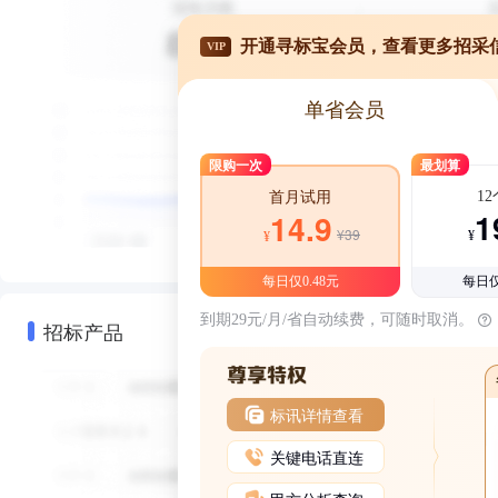
开通寻标宝会员，查看更多招采
VIP
单省会员
限购一次
最划算
1
首月试用
1
14.9
¥39
¥
¥
每日仅0.48元
每日仅
到期29元/月/省自动续费，可随时取消。
招标产品
标讯详情查看
关键电话直连