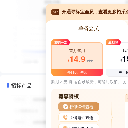
开通寻标宝会员，查看更多招采
VIP
单省会员
限购一次
最划算
1
首月试用
1
14.9
¥39
¥
¥
每日仅0.48元
每日仅
到期29元/月/省自动续费，可随时取消。
招标产品
标讯详情查看
关键电话直连