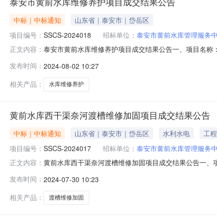
泰安市黄前水库维修养护项目成交结果公告
中标｜中标通知
山东省｜泰安市｜岱岳区
项目编号：
SSCS-2024018
招标单位：
泰安市黄前水库管理服务
泰安市黄前水库维修养护项目成交结果公告一、项目名称：泰安市
正文内容：
四、成交日期：2024年8月1日五、采购方式：竞争性
发布时间：
2024-08-02 10:27
镇驻地48.16万元七、采购小组成员名单：焦梅、张文
95.6748.16第一
相关产品：
水库维修养护
黄前水库西干渠奈河渡槽维修加固项目成交结果公告
中标｜中标通知
山东省｜泰安市｜岱岳区
水利水电
工程
项目编号：
SSCS-2024017
招标单位：
泰安市黄前水库管理服务
黄前水库西干渠奈河渡槽维修加固项目成交结果公告一、项目名
正文内容：
至2024年7月23日四、成交日期：2024年7月29
发布时间：
2024-07-30 10:23
有限公司泰安肥城市边家院镇驻地26.18万元七、采购
宇兴建设有限公
相关产品：
渡槽维修加固