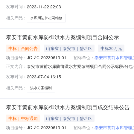
防护栏安装竞争性碳商公告（招标编号：SDXY2023-
发布时间：
2023-11-22 22:03
道防护栏安装已由项目审批/核准/备案机关批准，项目资金
目概况和招标范
相关产品：
水库周边护栏网维修
泰安市黄前水库防御洪水方案编制项目合同公示
中标｜合同公告
山东省｜泰安市｜岱岳区
中标20万元
项目编号：
JQ-ZC-20230613-01
招标单位：
泰安市黄前水库管理
泰安市黄前水库防御洪水方案编制项目合同公示标段/分包号：J
正文内容：
同.pdf合同.pdf附件：合同.docx合同.docx合同.docx
发布时间：
2023-07-04 16:15
式:竞争性磋商甲方（采购人）:泰安市黄前水库管理所乙方
相关产品：
洪水方案编制
泰安市黄前水库防御洪水方案编制项目成交结果公告
中标｜中标通知
山东省｜泰安市｜岱岳区
项目编号：
JQ-ZC-20230613-01
招标单位：
泰安市黄前水库管理