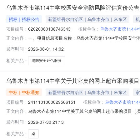
乌鲁木齐市第114中学校园安全消防风险评估竞价公告
招标｜招标公告
新疆维吾尔自治区｜乌鲁木齐市｜米东区
机
项目编号：
62026080138746343
招标单位：
乌鲁木齐市第114中
一、项目信息项目名称：乌鲁木齐市第114中学校园安全消防风险评
正文内容：
0113:21-2026-08-0520:00采购单位：乌鲁
发布时间：
2026-08-01 14:02
买数量控制金额(元)意向品牌消防安全评估服务核心参数要
相关产品：
消防安全评估服务
乌鲁木齐市第114中学关于其它桌的网上超市采购项
中标｜中标通知
新疆维吾尔自治区｜乌鲁木齐市｜米东区
家
项目编号：
2411101000029566151
招标单位：
乌鲁木齐市第114
乌鲁木齐市第114中学关于其它桌的网上超市采购项目（项目编
正文内容：
关于其它桌的网上超市采购项目采购项目项目编号:2411101
发布时间：
2026-07-30 21:13
所在行政区划名称:新疆维吾尔自治区乌鲁木齐市米东区报价
相关产品：
桌