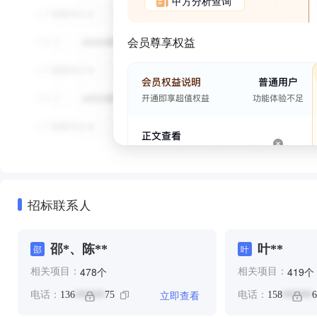
甲方分析查询
会员尊享权益
招标联系人
邵*、陈**
叶**
邵
叶
个
个
478
419
相关项目：
相关项目：
立即查看
电话：
136
75
电话：
158
6
******
******