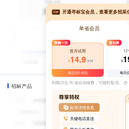
开通寻标宝会员，查看更多招采
VIP
单省会员
限购一次
最划算
1
首月试用
1
14.9
¥39
¥
¥
每日仅0.48元
每日仅
到期29元/月/省自动续费，可随时取消。
招标产品
标讯详情查看
关键电话直连