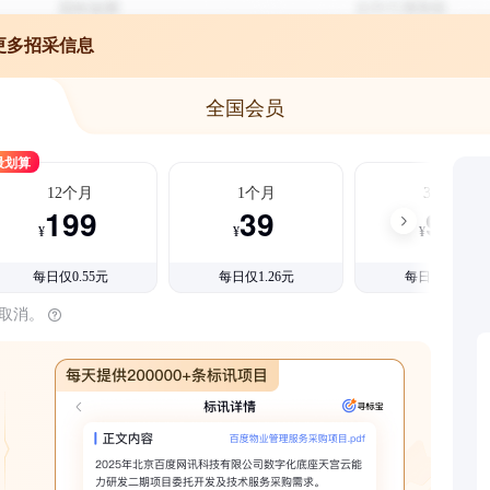
更多招采信息
全国会员
最划算
12个月
1个月
3个月
199
39
99
¥
¥
¥
每日仅0.55元
每日仅1.26元
每日仅1.08元
时取消。