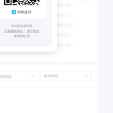
扫码支付
支付则代表同意
交易服务协议
｜
用户协议
发票获取
省份地区