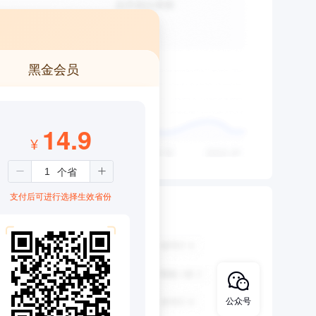
黑金会员
14.9
¥
支付后可进行选择生效省份
公众号