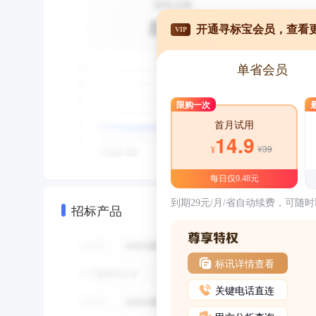
开通寻标宝会员，查看
VIP
单省会员
限购一次
首月试用
14.9
¥39
¥
每日仅0.48元
到期29元/月/省自动续费，可随
招标产品
标讯详情查看
关键电话直连