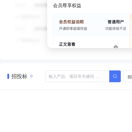
会员尊享权益
招投标
招
0