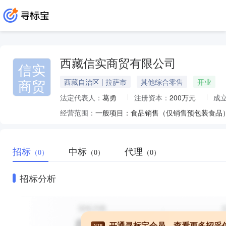
西藏信实商贸有限公司
信实
商贸
西藏自治区 | 拉萨市
其他综合零售
开业
法定代表人：
葛勇
注册资本：
200万元
成
经营范围：
招标
中标
代理
（0）
（0）
（0）
招标分析
开通寻标宝会员，查看更多招采
VIP