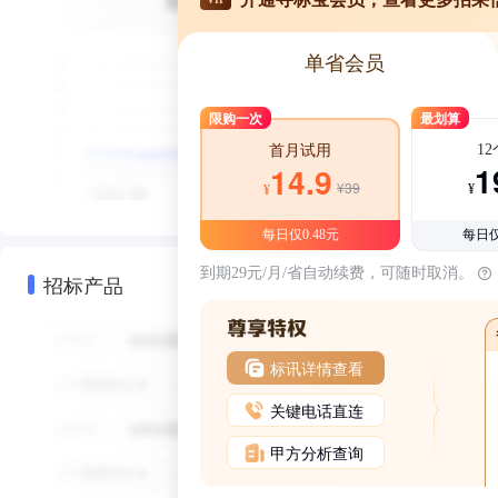
单省会员
限购一次
最划算
1
首月试用
1
14.9
¥39
¥
¥
每日仅0.48元
每日仅
到期29元/月/省自动续费，可随时取消。
招标产品
标讯详情查看
关键电话直连
甲方分析查询