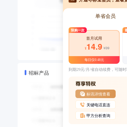
单省会员
限购一次
首月试用
14.9
¥39
¥
每日仅0.48元
到期29元/月/省自动续费，可随
招标产品
标讯详情查看
关键电话直连
甲方分析查询