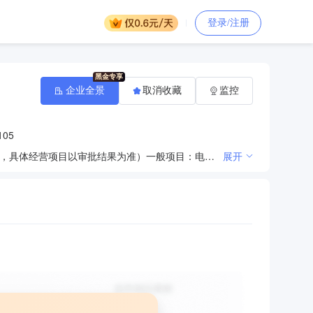
登录/注册
企业全景
取消收藏
监控
05
许可项目：道路货物运输（不含危险货物）（依法须经批准的项目，经相关部门批准后方可开展经营活动，具体经营项目以审批结果为准）一般项目：电气机械设备销售；电工器材销售；五金产品零售；仪器仪表销售；风机、风扇销售；泵及真空设备销售；环境保护专用设备销售；金属制品销售；电气设备销售（除依法须经批准的项目外，凭营业执照依法自主开展经营活动）
展开