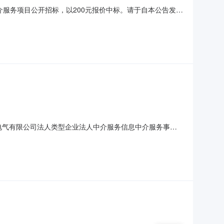
询中介服务项目公开招标，以200元报价中标。请于自本公告发布
联系电话：13338921233。盐城市三盛电气有限公司
14税务咨询2024年01月11日10:0
三盛电气有限公司法人类型企业法人中介服务信息中介服务事项
中介机构中随机抽取1家作为项目委托中介机构的方式。中选