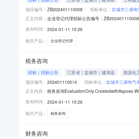
项目编号：
ZB202401110008
招标单位：
盐城市三盛电
企业登记代理招标公告编号：ZB202401110
正文内容：
城市三盛电气有限公司统一社会信用代码91320
发布时间：
2024-01-11 10:26
事项null中介选取方式直接选取服务时限要求1工作
相关产品：
企业登记代理
税务咨询
招标｜招标公告
江苏省｜盐城市｜建湖县
能源化
项目编号：
202401110014
招标单位：
盐城市三盛电气
税务咨询EvaluationOnly.CreatedwithAs
正文内容：
位）税务咨询（中介服务项目）将在中介服务网上
发布时间：
2024-01-11 10:26
围：一般税务咨询4.中介服务完成期限要求：1
相关产品：
税务咨询
财务咨询