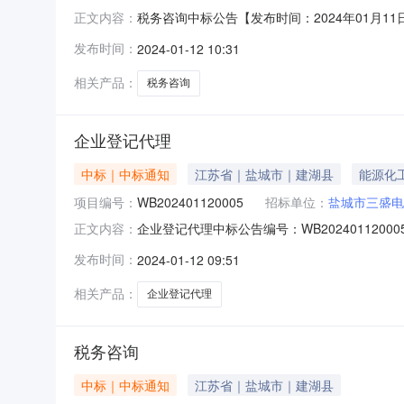
税务咨询中标公告【发布时间：2024年01月1
正文内容：
起三日内与项目委托单位联系人接洽，并做好签订
发布时间：
2024-01-12 10:31
2024年01月11日09:59:16备注：招标规则
相关产品：
税务咨询
企业登记代理
中标｜中标通知
江苏省｜盐城市｜建湖县
能源化
项目编号：
WB202401120005
招标单位：
盐城市三盛电
企业登记代理中标公告编号：WB2024011
正文内容：
null中介选取方式直接选取随机抽取类型由
发布时间：
2024-01-12 09:51
中介机构建湖县近湖非诚勿扰工商登记代理服务
相关产品：
企业登记代理
税务咨询
中标｜中标通知
江苏省｜盐城市｜建湖县