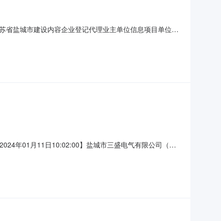
目地址江苏省盐城市建设内容企业登记代理业主单位信息项目单位盐
城市建湖县建湖县东方御花园D6幢105中介服务信息中介服务
告【发布时间：2024年01月11日10:02:00】盐城市三盛电气有限公司（单
：1.项目地点：建湖县2.项目基本情况：3.招标内容范