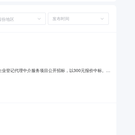
省份地区
参与企业登记代理中介服务项目公开招标，以300元报价中标。请
系人：冯锦华，联系电话：13338921233。盐城市三
202401110012企业登记代理2024年0