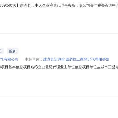
1日09:59:16】建湖县天中天企业注册代理事务所：贵公司参与税务咨
中介服务合同等相关事宜，逾期，竞价视为无效。委托单位联系人：冯锦华，
序号项目编号项目名称招标起始时间招标结束时间招标价格招标类型12024011100
工
服务
气有限公司
中标单位：
建湖县近湖非诚勿扰工商登记代理服务部
20005项目基本信息项目名称企业登记代理业主单位信息项目单位盐城市
项目业主明确中介服务价格，在交易大厅采用电脑随机摇号方式从报名参加的
部中选公示时间