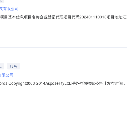
气有限公司
008项目基本信息项目名称企业登记代理项目代码202401110013项
925MA22063Q0F法定代表人冯锦华法人类型企业法人单位地址江苏盐
日服务金额300报名截止时间2024-01-11
工
服务
有限公司
pose.Words.Copyright2003-2014AsposePtyLtd.税务咨询招标公
交易平台进行公开招标，现将有关内容公告如下：一、项目概况及招标要求
天5.招标价格：200元6、事项名称：一般税务咨询二、招标时间：见下方