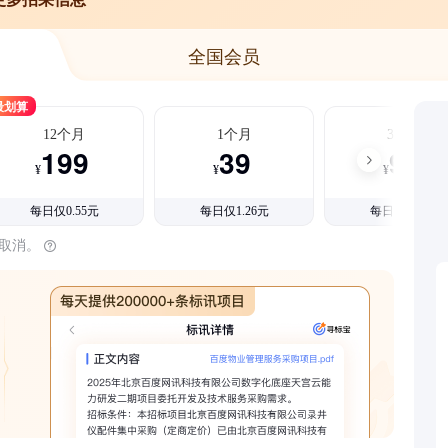
全国会员
最划算
12个月
1个月
3个月
199
39
99
¥
¥
¥
每日仅0.55元
每日仅1.26元
每日仅1.08元
时取消。