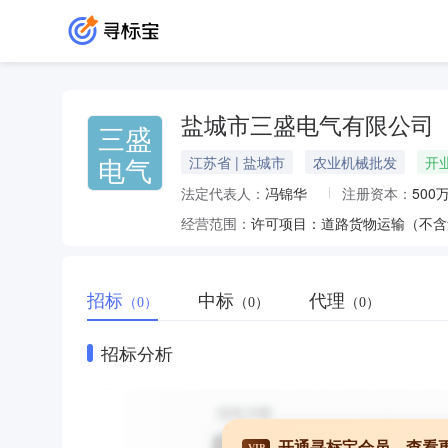
盐城市三盛电气有限公司
三盛
电气
江苏省 | 盐城市
农业机械批发
开
法定代表人：
冯锦华
注册资本：
500
经营范围：
招标
中标
代理
（0）
（0）
（0）
招标分析
开通寻标宝会员，查看
VIP