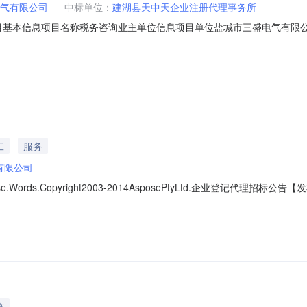
气有限公司
中标单位：
建湖县天中天企业注册代理事务所
04项目基本信息项目名称税务咨询业主单位信息项目单位盐城市三盛电气有限
介服务价格，在交易大厅采用电脑随机摇号方式从报名参加的中介机构中
工
服务
有限公司
Aspose.Words.Copyright2003-2014AsposePtyLtd.企业登记代
在中介服务网上交易平台进行公开招标，现将有关内容公告如下：一、项目
期限要求：1天5.招标价格：300元6、事项名称：企业登记代理二、招标
筑