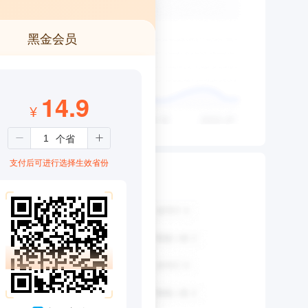
黑金会员
14.9
¥
支付后可进行选择生效省份