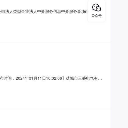
公司法人类型企业法人中介服务信息中介服务事项null中介选
公众号
随机抽取1家作为项目委托中介机构的方式。中选中介机构
理招标公告【发布时间：2024年01月11日10:02:06】盐城市三盛电气有限
概况及招标要求：1.项目地点：建湖县2.项目基本情况：