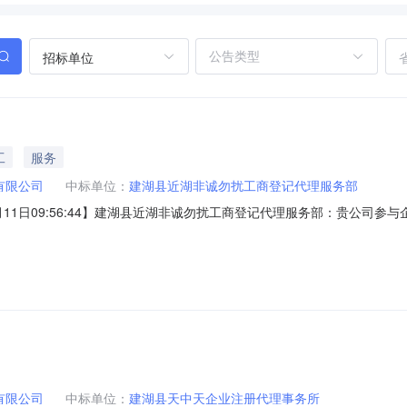
招标单位
工
服务
有限公司
中标单位：
建湖县近湖非诚勿扰工商登记代理服务部
月11日09:56:44】建湖县近湖非诚勿扰工商登记代理服务部：贵公司
洽，并做好签订中介服务合同等相关事宜，逾期，竞价视为无效。委托单位联
4备注：招标规则序号项目编号项目名称招标起始时间招标结束时间招标价格招标类型1
有限公司
中标单位：
建湖县天中天企业注册代理事务所