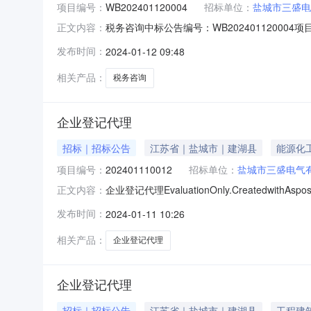
项目编号：
WB202401120004
招标单位：
盐城市三盛电
税务咨询中标公告编号：WB2024011200
正文内容：
取方式直接选取随机抽取类型由项目业主明确中
发布时间：
2024-01-12 09:48
建湖县天中天企业注册代理事务所中选公示时间
相关产品：
税务咨询
企业登记代理
招标｜招标公告
江苏省｜盐城市｜建湖县
能源化
项目编号：
202401110012
招标单位：
盐城市三盛电气
企业登记代理EvaluationOnly.Createdwith
正文内容：
公司（单位）企业登记代理（中介服务项目）将
发布时间：
2024-01-11 10:26
3.招标内容范围：企业登记代理4.中介服务完成
相关产品：
企业登记代理
企业登记代理
招标｜招标公告
江苏省｜盐城市｜建湖县
工程建