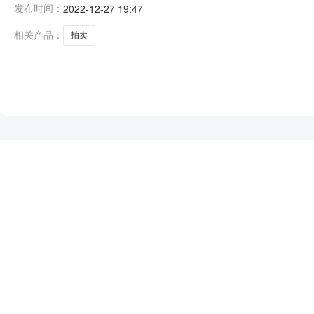
发布时间：
2022-12-27 19:47
CA41881770014002LouisVuitton箱包RA4188119003003
相关产品：
拍卖
NEW
HOT
5折起
暂时没有搜索结果…