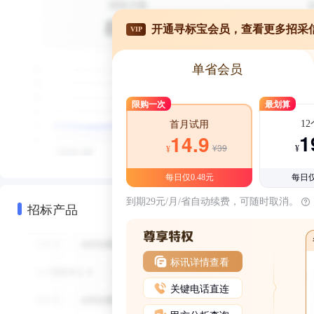
开通寻标宝会员，查看更多招采
VIP
单省会员
限购一次
最划算
1
首月试用
1
14.9
¥39
¥
¥
每日仅0.48元
每日仅
到期29元/月/省自动续费，可随时取消。
招标产品
标讯详情查看
关键电话直连