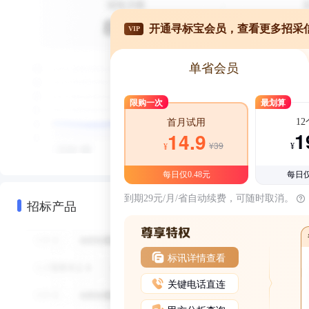
开通寻标宝会员，查看更多招采
VIP
单省会员
限购一次
最划算
1
首月试用
1
14.9
¥39
¥
¥
每日仅0.48元
每日仅
到期29元/月/省自动续费，可随时取消。
招标产品
标讯详情查看
关键电话直连