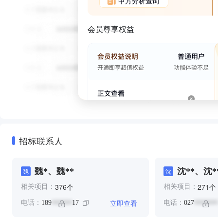
甲方分析查询
会员尊享权益
招标联系人
魏*、魏**
沈**、沈*
魏
沈
个
个
376
271
相关项目：
相关项目：
立即查看
电话：
189
17
电话：
027
******
*******