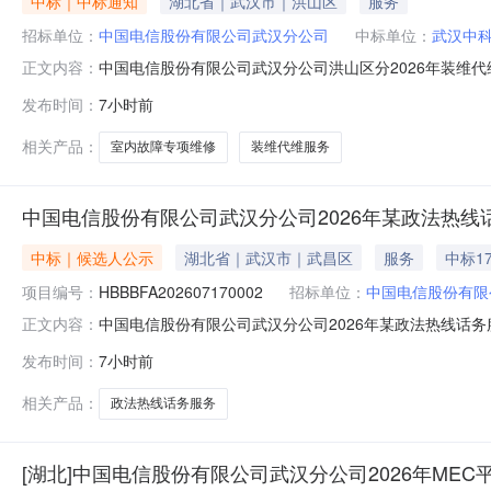
中标｜中标通知
湖北省｜武汉市｜洪山区
服务
招标单位：
中国电信股份有限公司武汉分公司
中标单位：
武汉中
中国电信股份有限公司武汉分公司洪山区分2026年装维
正文内容：
信股份有限公司武汉分公司，项目资金已落实，现已具备
发布时间：
7小时前
必须进行招标项目，且有效供应商有且仅有1家。三、直
（https://caigou.chinatelecom.co
相关产品：
室内故障专项维修
装维代维服务
中国电信股份有限公司武汉分公司2026年某政法热
中标｜候选人公示
湖北省｜武汉市｜武昌区
服务
中标17
项目编号：
HBBBFA202607170002
招标单位：
中国电信股份有限
中国电信股份有限公司武汉分公司2026年某政法热线话
正文内容：
交候选人公示中国电信股份有限公司武汉分公司2026年某政
发布时间：
7小时前
准已完成对各供应商递交的响应文件的评审，评审结果如下
1730400.00元（
相关产品：
政法热线话务服务
[湖北]中国电信股份有限公司武汉分公司2026年ME