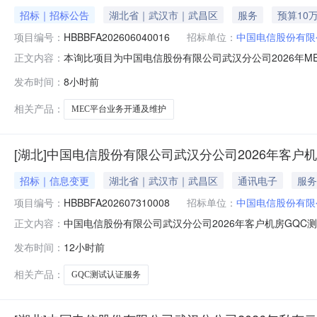
招标｜招标公告
湖北省｜武汉市｜武昌区
服务
预算10
项目编号：
HBBBFA202606040016
招标单位：
中国电信股份有限
本询比项目为中国电信股份有限公司武汉分公司2026年ME
正文内容：
理机构为中邮通建设咨询有限公司。项目资金已落实。具
发布时间：
8小时前
项目概况与采购内容1.1项目概况：MEC平台业务开通及
值守和处理
相关产品：
MEC平台业务开通及维护
[湖北]中国电信股份有限公司武汉分公司2026年客户
招标｜信息变更
湖北省｜武汉市｜武昌区
通讯电子
服务
项目编号：
HBBBFA202607310008
招标单位：
中国电信股份有限
中国电信股份有限公司武汉分公司2026年客户机房GQC
正文内容：
HBBBFA202607310008），采购人为中国电
发布时间：
12小时前
意向的且具有提供标的物能力的潜在供应商（以下简称供应商
证项目，预估规模
相关产品：
GQC测试认证服务