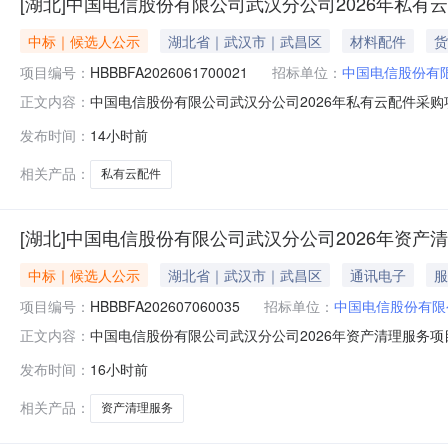
[湖北]中国电信股份有限公司武汉分公司2026年私有
中标｜候选人公示
湖北省｜武汉市｜武昌区
材料配件
货
项目编号：
HBBBFA2026061700021
招标单位：
中国电信股份有
中国电信股份有限公司武汉分公司2026年私有云配件采
正文内容：
HBBBFA2026061700021）评标委员会按照招
发布时间：
14小时前
（1）单位名称：武汉拓达科技有限公司（2）投标报价：不
送货到招标人指定
相关产品：
私有云配件
[湖北]中国电信股份有限公司武汉分公司2026年资
中标｜候选人公示
湖北省｜武汉市｜武昌区
通讯电子
服
项目编号：
HBBBFA202607060035
招标单位：
中国电信股份有限
中国电信股份有限公司武汉分公司2026年资产清理服务项目成
正文内容：
委员会按照询比文件载明的评审方法和标准已完成对各供应
发布时间：
16小时前
限公司（2）响应报价：不含税总价1386322.40元2.
相关产品：
资产清理服务